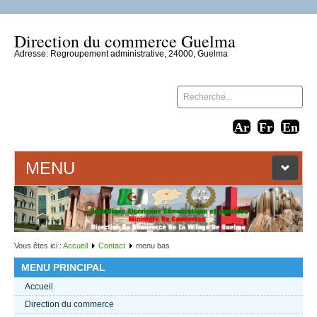
Direction du commerce Guelma
Adresse: Regroupement administrative, 24000, Guelma
MENU
ACCUEIL
LIENS WEB
Vous êtes ici :
Accueil
Contact
menu bas
MENU PRINCIPAL
CONTACT
Accueil
Direction du commerce
TEXTES 2021