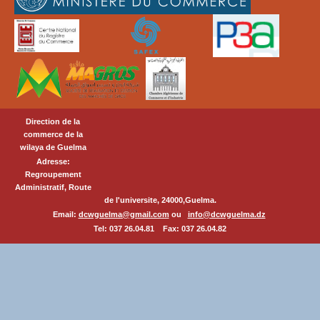
Direction de la
commerce de la
wilaya de Guelma
Adresse:
Regroupement
Administratif, Route
de l'universite, 24000,Guelma.
Email:
dcwguelma@gmail.com
ou
info@dcwguelma.dz
Tel: 037 26.04.81 Fax: 037 26.04.82