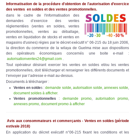
Informatisation de la procédure d'obtention de l'autorisation d’exercice
des ventes en soldes et des ventes promotionnelles.
dans le cadre de l'informatisation des
demandes d’exercice des ventes
réglementées (ventes en soldes, ventes
promotionnelles, ventes au déballage,
ventes en liquidation de stocks et ventes en
magasins d'usines) régies par le décret exécutif n° 06-215 du 18 juin 2006,
la direction du commerce de la wilaya de Guelma mise aux dispositions
des opérateurs économiques concernés une boite e-mail :
autorisationventes24@gmail.com
.
Tout opérateur désirant exercer les ventes en soldes et/ou les ventes
promotionnelles, doit télécharger et renseigner les différents documents et
l’envoyer par l’adresse e-mail au-dessus.
Documents à télécharger :
Ventes en solde
s :
demande solde
,
autorisation solde
,
annexes solde
,
document soldes à afficher
.
Ventes promotionnelles
:
demande promo
,
autorisation promo
,
annexes promo
,
document promo à afficher
Avis aux consommateurs et commerçants - Ventes en soldes (période
estivale 2018)
En application du décret exécutif n°06-215 fixant les conditions et les