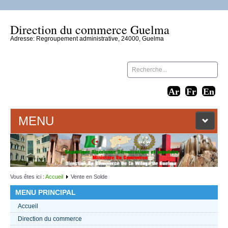
Direction du commerce Guelma
Adresse: Regroupement administrative, 24000, Guelma
MENU
ACCUEIL
LIENS WEB
Vous êtes ici :
Accueil
Vente en Solde
MENU PRINCIPAL
CONTACT
Accueil
Direction du commerce
TEXTES 2021