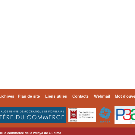
rchives
Plan de site
Liens utiles
Contacts
Webmail
Mot d'ouve
de la commerce de la wilaya de Guelma