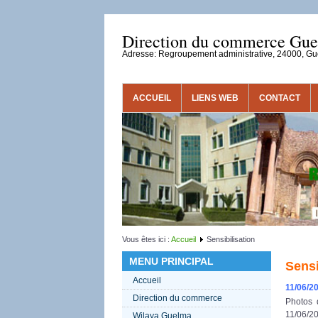
Direction du commerce Gu
Adresse: Regroupement administrative, 24000, G
ACCUEIL
LIENS WEB
CONTACT
Vous êtes ici :
Accueil
Sensibilisation
MENU PRINCIPAL
Sensi
Accueil
11/06/2
Direction du commerce
Photos 
11/06/2
Wilaya Guelma