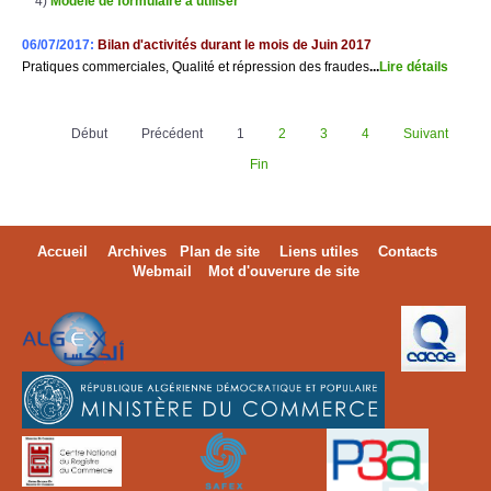
4)
Modèle de formulaire à utiliser
06/07/2017:
Bilan d'activités durant le mois de Juin 2017
Pratiques commerciales, Qualité et répression des fraudes
..
.
Lire détail
s
Début
Précédent
1
2
3
4
Suivant
Fin
Accueil
Archives
Plan de site
Liens utiles
Contacts
Webmail
Mot d'ouverure de site