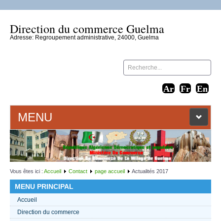
Direction du commerce Guelma
Adresse: Regroupement administrative, 24000, Guelma
MENU
ACCUEIL
LIENS WEB
Vous êtes ici :
Accueil
Contact
page accueil
Actualités 2017
MENU PRINCIPAL
CONTACT
Accueil
Direction du commerce
TEXTES 2021