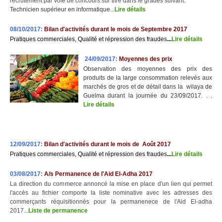
recrutement par voie de concours sur titre dans le grades suivant:
Technicien supérieur en informatique...
Lire détails
08/10/2017:
Bilan d'activités durant le mois de Septembre 2017
Pratiques commerciales, Qualité et répression des fraudes
..
.
Lire détail
s
24/09/2017:
Moyennes des prix
Observation des moyennes des prix des
produits de la large consommation relevés aux
marchés de gros et de détail dans la wilaya de
Guelma durant la journée du 23/09/2017. . .
Lire détails
12/09/2017:
Bilan d'activités durant le mois de Août 2017
Pratiques commerciales, Qualité et répression des fraudes
..
.
Lire détail
s
03/08/2017:
A/s Permanence de l'Aid El-Adha 2017
La direction du commerce annoncé la mise en place d'un lien qui permet
l'accès au fichier comporte la liste nominative avec les adresses des
commerçants réquisitionnés pour la permanenece de l'Aid El-adha
2017...
Liste de permanence