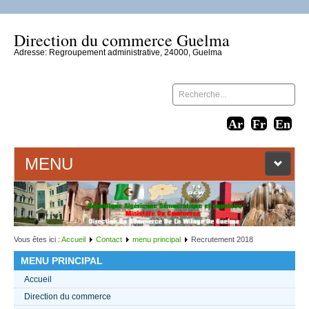
Direction du commerce Guelma
Adresse: Regroupement administrative, 24000, Guelma
MENU
ACCUEIL
LIENS WEB
Vous êtes ici :
Accueil
Contact
menu principal
Recrutement 2018
MENU PRINCIPAL
CONTACT
Accueil
Direction du commerce
TEXTES 2021