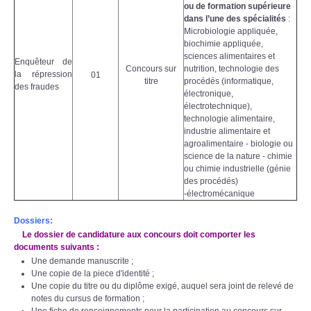
ou de formation supérieure
dans l’une des spécialités
:
Microbiologie appliquée,
biochimie appliquée,
sciences alimentaires et
Enquêteur de
Concours sur
nutrition, technologie des
la répression
01
titre
procédés (informatique,
des fraudes
électronique,
électrotechnique),
technologie alimentaire,
industrie alimentaire et
agroalimentaire - biologie ou
science de la nature - chimie
ou chimie industrielle (génie
des procédés)
-électromécanique
Dossiers:
Le dossier de candidature aux concours doit comporter les
documents suivants :
Une demande manuscrite ;
Une copie de la piece d'identité ;
Une copie du titre ou du diplôme exigé, auquel sera joint de relevé de
notes du cursus de formation ;
Une fiche de renseignements pour la participation au concours sur