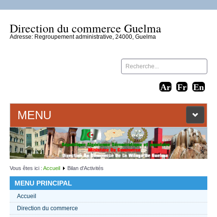
Direction du commerce Guelma
Adresse: Regroupement administrative, 24000, Guelma
MENU
ACCUEIL
LIENS WEB
Vous êtes ici :
Accueil
Bilan d'Activités
MENU PRINCIPAL
CONTACT
Accueil
Direction du commerce
TEXTES 2021