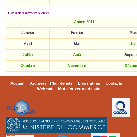
Bilan des activités 2011
Année 2011
Janvier
Février
Mar
Avril
Mai
Jui
Juillet
Août
Septe
Octobre
Novembre
Décem
Accueil
Archives
Plan de site
Liens utiles
Contacts
Webmail
Mot d'ouverure de site