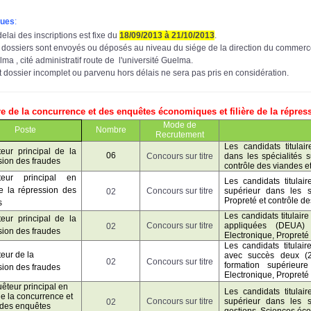
ues
:
elai des inscriptions est fixe du
18
/09/2013 à 21/10/2013
.
 dossiers sont envoyés ou déposés au niveau du siége de la direction du commerc
ma , cité administratif route de l'université Guelma.
t dossier incomplet ou parvenu hors délais ne sera pas pris en considération.
ère de la concurrence et des enquêtes économiques et filière de la répres
Mode de
Poste
Nombre
Recrutement
Les candidats titula
teur principal de la
06
Concours sur titre
dans les
spécialités 
sion des fraudes
contrôle des viandes e
teur principal en
Les candidats titulai
e la répression des
Concours sur titre
supérieur
dans les
02
Propreté et contrôle de
s
L
es candidats titulair
eur principal de la
Concours sur titre
appliquées (DEUA
02
sion des fraudes
Electronique, Propreté
Les candidats titulai
eur de la
avec succès deux (
02
Concours sur titre
formation supérieu
sion des fraudes
Electronique, Propreté
êteur principal en
Les candidats titulai
de la concurrence et
Concours sur titre
supérieur
dans les
02
des enquêtes
gestions, Sciences é