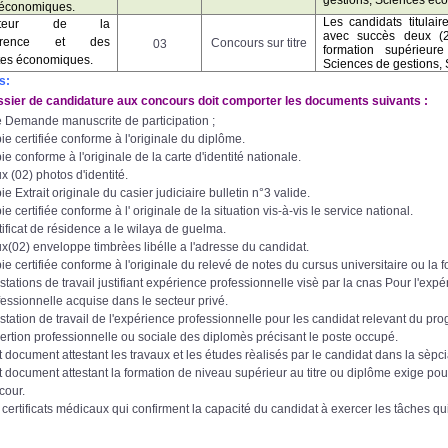
économiques.
Les candidats titulai
uêteur de la
avec succès deux (
urrence et des
Concours sur titre
03
formation supérieu
es économiques.
Sciences de gestions,
s:
ier de candidature aux concours doit comporter les documents suivants :
 Demande manuscrite de participation ;
ie certifiée conforme à l'originale du diplôme.
e conforme à l'originale de la carte d'identité nationale.
x (02) photos d'identité.
e Extrait originale du casier judiciaire bulletin n°3 valide.
e certifiée conforme à l' originale de la situation vis-à-vis le service national.
tificat de résidence a le wilaya de guelma.
x(02) enveloppe timbrèes libélle a l'adresse du candidat.
ie certifiée conforme à l'originale du relevé de notes du cursus universitaire ou la f
stations de travail justifiant expérience professionnelle visè par la cnas Pour l'exp
fessionnelle acquise dans le secteur privé.
estation de travail de l'expérience professionnelle pour les candidat relevant du p
nsertion professionnelle ou sociale des diplomès précisant le poste occupé.
t document attestant les travaux et les études rèalisés par le candidat dans la sèpcia
t document attestant la formation de niveau supérieur au titre ou diplôme exige pour
cour.
 certificats médicaux qui confirment la capacité du candidat à exercer les tâches qui