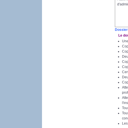
d'admin
Dossier
Le doss
Une
Cop
Copi
Deu
Copi
Copi
Cer
Deu
Cop
Atte
pro
Att
l'i
Tou
Tou
con
Les