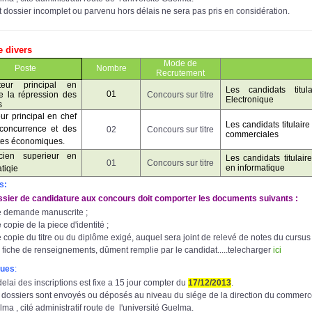
t dossier incomplet ou parvenu hors délais ne sera pas pris en considération.
e divers
Mode de
Poste
Nombre
Recrutement
cteur principal en
Les candidats titu
01
e la répression des
Concours sur titre
Electronique
s
eur principal en chef
Les candidats titulai
concurrence et des
02
Concours sur titre
commerciales
es économiques.
icien superieur en
L
es candidats titulai
01
Concours sur titre
en informatique
tiqie
s:
ier de candidature aux concours doit comporter les documents suivants :
 demande manuscrite ;
copie de la piece d'identité ;
 copie du titre ou du diplôme exigé, auquel sera joint de relevé de notes du cursus 
 fiche de renseignements, dûment remplie par le candidat.....telecharger
ici
ues
:
delai des inscriptions est fixe a 15 jour compter du
17
/12/2013
.
 dossiers sont envoyés ou déposés au niveau du siége de la direction du commerc
ma , cité administratif route de l'université Guelma.