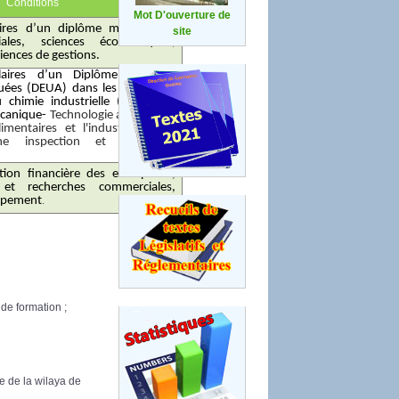
Conditions
Mot D'ouverture de
aires d’un diplôme magister en
site
iales,
sciences économiques,
ciences de gestions.
ulaires d’un Diplôme d’études
quées (DEUA) dans les spécialités
chimie industrielle (génie des
écanique-
Technologie alimentaire
limentaires et
l'industrie agro-
iène inspection et méthodes
tion financière des entreprises,
et recherches commerciales,
ppement
.
de formation ;
e de la wilaya de