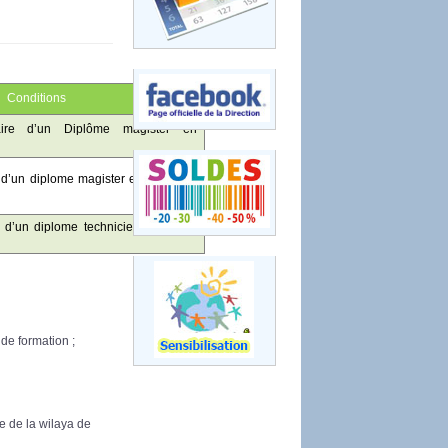
Conditions
laire d’un Diplôme
magister en
re d’un diplome magister en
Sciences
re d’un diplome technicien superieur
de formation ;
e de la wilaya de