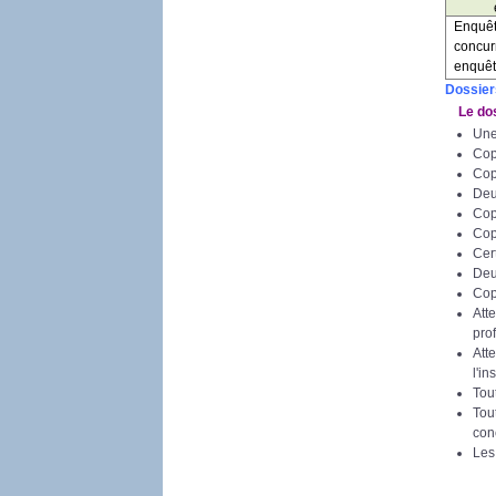
Enq
conc
enquêt
Dossier
Le doss
Une
Cop
Copi
Deu
Copi
Copi
Cer
Deu
Cop
Atte
pro
Att
l'i
Tou
Tou
con
Les