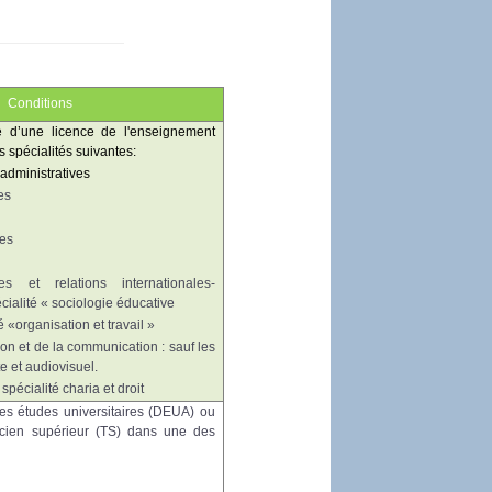
Conditions
re d’une licence de l'enseignement
es
spécialités suivantes:
 administratives
es
les
es et relations internationales-
écialité « sociologie éducative
é «organisation et travail »
ion et de la communication : sauf les
te et audiovisuel.
spécialité charia et droit
des études universitaires (DEUA) ou
cien supérieur (TS) dans une des