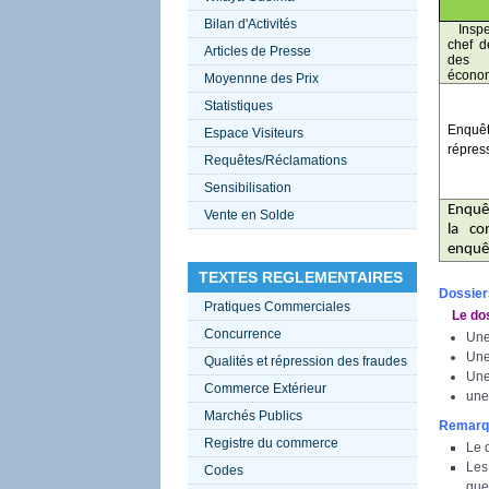
Bilan d'Activités
Insp
chef d
Articles de Presse
des
écono
Moyennne des Prix
Statistiques
Enquêt
Espace Visiteurs
répres
Requêtes/Réclamations
Sensibilisation
Enquê
Vente en Solde
la co
enquê
TEXTES REGLEMENTAIRES
Dossier
Pratiques Commerciales
Le doss
Concurrence
Une
Une 
Qualités et répression des fraudes
Une
Commerce Extérieur
une
Marchés Publics
Remarq
Registre du commerce
Le 
Les
Codes
guel