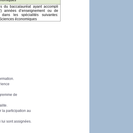
res du baccalauréat ayant accompli
2) années d’enseignement ou de
re
dans les
spécialités suivantes:
 Sciences économiques
ormation.
érience
rogremme de
lite.
 la participation au
 lui sont assignées.