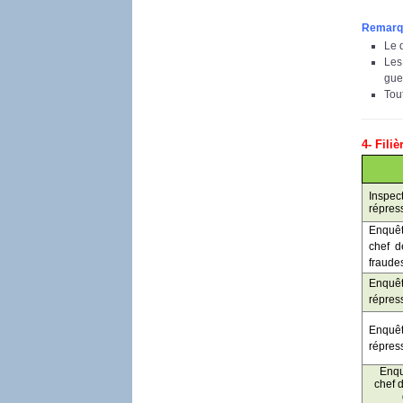
Remarq
Le d
Les
guel
Tou
4- Fili
Inspec
répres
Enquê
chef d
fraude
Enquêt
répres
Enquêt
répres
Enqu
chef 