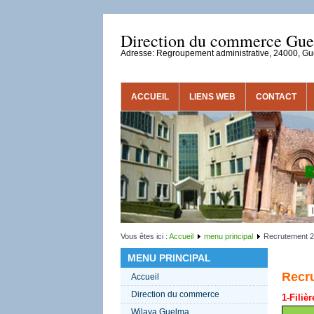
Direction du commerce Gu
Adresse: Regroupement administrative, 24000, G
ACCUEIL
LIENS WEB
CONTACT
Vous êtes ici :
Accueil
menu principal
Recrutement 
MENU PRINCIPAL
Recr
Accueil
Direction du commerce
1-Filiè
Wilaya Guelma