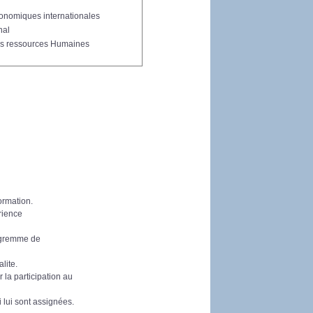
économiques internationales
nal
des ressources Humaines
ormation.
érience
rogremme de
lite.
 la participation au
 lui sont assignées.