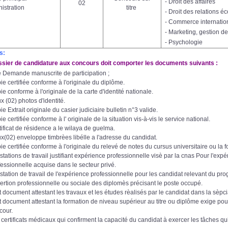
- Droit des affaires
02
istration
titre
- Droit des relations 
- Commerce internatio
- Marketing, gestion 
- Psychologie
s:
ier de candidature aux concours doit comporter les documents suivants :
 Demande manuscrite de participation ;
ie certifiée conforme à l'originale du diplôme.
e conforme à l'originale de la carte d'identité nationale.
x (02) photos d'identité.
e Extrait originale du casier judiciaire bulletin n°3 valide.
e certifiée conforme à l' originale de la situation vis-à-vis le service national.
tificat de résidence a le wilaya de guelma.
x(02) enveloppe timbrèes libélle a l'adresse du candidat.
ie certifiée conforme à l'originale du relevé de notes du cursus universitaire ou la f
stations de travail justifiant expérience professionnelle visè par la cnas Pour l'exp
fessionnelle acquise dans le secteur privé.
estation de travail de l'expérience professionnelle pour les candidat relevant du p
nsertion professionnelle ou sociale des diplomès précisant le poste occupé.
t document attestant les travaux et les études rèalisés par le candidat dans la sèpcia
t document attestant la formation de niveau supérieur au titre ou diplôme exige pour
cour.
 certificats médicaux qui confirment la capacité du candidat à exercer les tâches qui