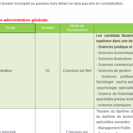
t dossier incomplet ou parvenu hors délais ne sera pas pris en considération.
ère administration générale:
Mode de
Poste
Nombre
Recrutement
Les candidats titulai
supérieur
dans une d
- Sciences juridique et
- Sciences économiqu
- Sciences financières
- Sciences commercia
strateur
01
Concours sur titre
- Sciences de gestion
- Sciences politiqu
Sociologie : sauf la sp
-psychologie: spécialit
- Science de l'informat
spécialités presse écri
- sciences islamiques : 
Titulaire du diplôme 
du diplôme de techni
spécialites suivantes:
- Management Public
 principal
Concours sur