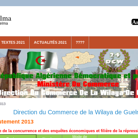
elma
uelma
TEXTES 2021
ACTUALITÉS 2021
????
2013
Direction du Commerce de la Wilaya de Gue
utement 2013
re
de la concurrence et des enquêtes économiques et filière de la répress
Mode de