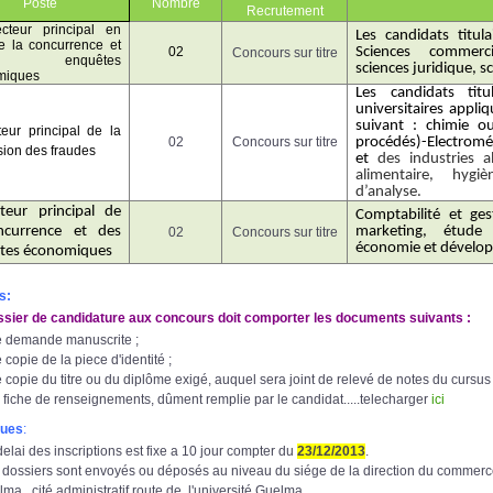
Poste
Nombre
Recrutement
ecteur principal en
Les candidats titul
e la concurrence et
02
Sciences commerc
Concours sur titre
 enquêtes
sciences juridique, s
miques
Les candidats tit
universitaires appli
suivant : chimie
ou 
eur principal de la
02
Concours sur titre
procédés)-Electrom
sion des fraudes
et
des
industries a
alimentaire, hyg
d’analyse.
teur principal de
Comptabilité et ges
ncurrence et des
marketing, étude 
02
Concours sur titre
économie et dévelo
tes économiques
s:
ier de candidature aux concours doit comporter les documents suivants :
 demande manuscrite ;
copie de la piece d'identité ;
 copie du titre ou du diplôme exigé, auquel sera joint de relevé de notes du cursus 
 fiche de renseignements, dûment remplie par le candidat.....telecharger
ici
ues
:
delai des inscriptions est fixe a 10 jour compter du
23
/12/2013
.
 dossiers sont envoyés ou déposés au niveau du siége de la direction du commerc
ma , cité administratif route de l'université Guelma.