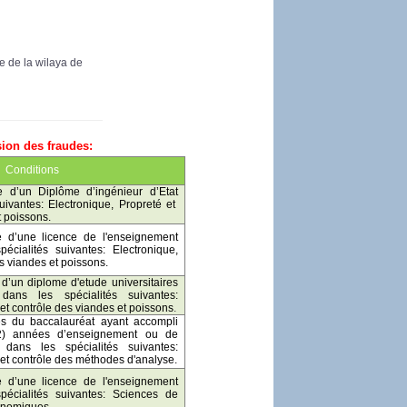
e de la wilaya de
sion des fraudes:
Conditions
ire d’un Diplôme
d’ingénieur d’Etat
suivantes:
Electronique, Propreté et
t poissons.
re d’une licence de l'enseignement
spécialités suivantes:
Electronique,
s viandes et poissons.
e d’un diplome d'etude universitaires
)
dans les
spécialités suivantes:
 et contrôle des viandes et poissons
.
res du baccalauréat ayant accompli
2) années d’enseignement ou de
re
dans les
spécialités suivantes:
 et contrôle des méthodes d'analyse.
re d’une licence de l'enseignement
spécialités suivantes: Sciences de
conomiques