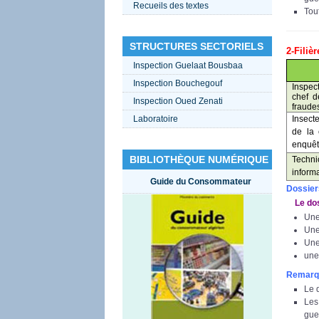
Recueils des textes
Tou
STRUCTURES SECTORIELS
2-Filièr
Inspection Guelaat Bousbaa
Inspection Bouchegouf
Inspe
chef d
Inspection Oued Zenati
fraude
Laboratoire
Insect
de la 
enquêt
BIBLIOTHÈQUE NUMÉRIQUE
Techn
informa
Guide du Consommateur
Dossier
Le doss
Une
Une 
Une
une
Remarq
Le 
Les
guel