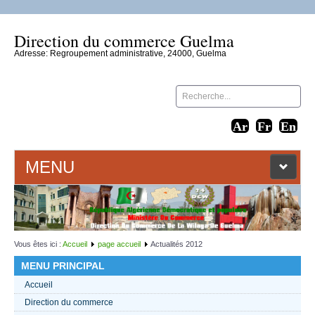
Direction du commerce Guelma
Adresse: Regroupement administrative, 24000, Guelma
MENU
ACCUEIL
LIENS WEB
Vous êtes ici :
Accueil
page accueil
Actualités 2012
MENU PRINCIPAL
CONTACT
Accueil
Direction du commerce
TEXTES 2021