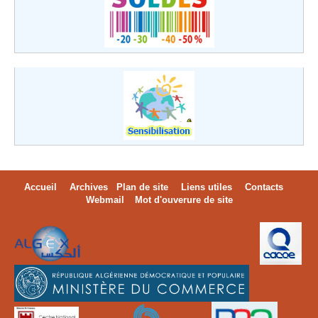
Accueil
Archives
Plan de site
Liens utiles
Contacts
Webmail
Mot d'ouverure de site