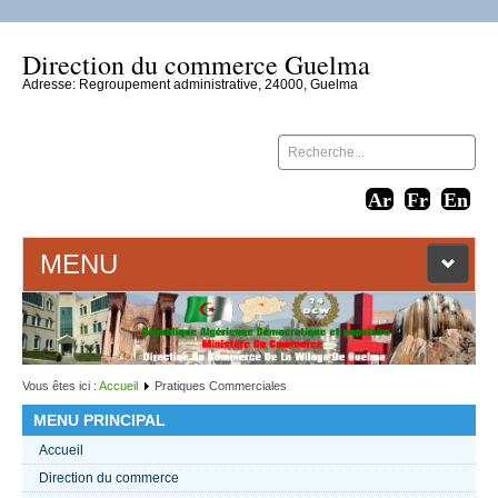
Direction du commerce Guelma
Adresse: Regroupement administrative, 24000, Guelma
MENU
ACCUEIL
LIENS WEB
Vous êtes ici :
Accueil
Pratiques Commerciales
MENU PRINCIPAL
CONTACT
Accueil
Direction du commerce
TEXTES 2021