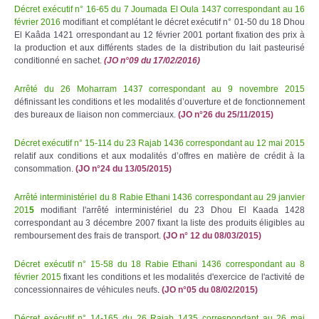
Décret exécutif n° 16-65 du 7 Joumada El Oula 1437 correspondant au 16
février 2016
modifiant et complétant le décret exécutif n° 01-50 du 18 Dhou
El Kaâda 1421 orrespondant au 12 février 2001 portant fixation des prix à
la production et aux différents stades de la distribution du lait pasteurisé
conditionné en sachet.
(JO n°09 du 17/02/2016)
Arrêté du 26 Moharram 1437 correspondant au 9 novembre 2015
définissant les conditions et les modalités d’ouverture et de fonctionnement
des bureaux de liaison non commerciaux.
(JO n°26 du 25/11/2015)
Décret exécutif n° 15-114 du 23 Rajab 1436 correspondant au 12 mai 2015
relatif aux conditions et aux modalités d’offres en matière de crédit à la
consommation.
(JO n°24 du 13/05/2015)
Arrêté interministériel du 8 Rabie Ethani 1436 correspondant au 29 janvier
201
5
modifiant l'arrêté interministériel du 23 Dhou El Kaada 1428
correspondant au 3 décembre 2007 fixant la liste des produits éligibles au
remboursement des frais de transport.
(JO n° 12 du 08/03/2015)
Décret exécutif n° 15-58 du 18 Rabie Ethani 1436 correspondant au 8
février 2015
fixant les conditions et les modalités d'exercice de l'activité de
concessionnaires de véhicules neufs
.
(JO n°05 du 08/02/2015)
Décret exécutif n° 14-165 du 26 Rajab 1435 correspondant au 26 mai