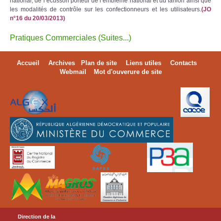
national, de l’écusson porteur de l’emblème national et du fanion ainsi que
les modalités de contrôle sur les confectionneurs et les utilisateurs.
(JO
n°16 du 20/03/2013)
Pratiques Commerciales (Suites...)
Accueil
Archives
Plan de site
Liens utiles
Contacts
Webmail
Mot d'ouverure de site
Direction de la