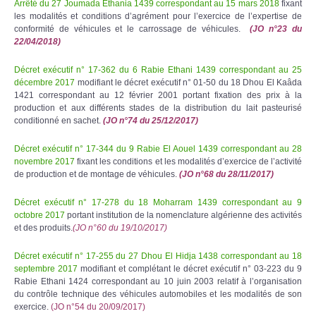
Arrêté du 27 Joumada Ethania 1439 correspondant au 15 mars 2018
fixant
les modalités et conditions d’agrément pour l’exercice de l’expertise de
conformité de véhicules et le carrossage de véhicules.
(JO n°23 du
22/04/2018)
Décret exécutif n° 17-362 du 6 Rabie Ethani 1439 correspondant au 25
décembre 2017
modifiant le décret exécutif n° 01-50 du 18 Dhou El Kaâda
1421 correspondant au 12 février 2001 portant fixation des prix à la
production et aux différents stades de la distribution du lait pasteurisé
conditionné en sachet.
(JO n°74 du 25/12/2017)
Décret exécutif n° 17-344 du 9 Rabie El Aouel 1439 correspondant au 28
novembre 2017
fixant les conditions et les modalités d’exercice de l’activité
de production et de montage de véhicules.
(JO n°68 du 28/11/2017)
Décret exécutif n° 17-278 du 18 Moharram 1439 correspondant au 9
octobre 2017
portant institution de la nomenclature algérienne des activités
et des produits.
(JO n°60 du 19/10/2017)
Décret exécutif n° 17-255 du 27 Dhou El Hidja 1438 correspondant au 18
septembre 2017
modifiant et complétant le décret exécutif n° 03-223 du 9
Rabie Ethani 1424 correspondant au 10 juin 2003 relatif à l’organisation
du contrôle technique des véhicules automobiles et les modalités de son
exercice.
(JO n°54 du 20/09/2017)