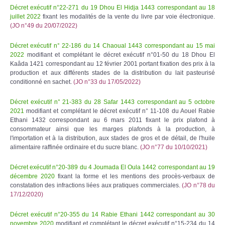
Décret exécutif n°22-271 du 19 Dhou El Hidja 1443 correspondant au 18
juillet 2022
fixant les modalités de la vente du livre par voie électronique.
(JO n°49 du 20/07/2022)
Décret exécutif n° 22-186 du 14 Chaoual 1443 correspondant au 15 mai
2022
modifiant et complétant le décret exécutif n°01-50 du 18 Dhou El
Kaâda 1421 correspondant au 12 février 2001 portant fixation des prix à la
production et aux différents stades de la distribution du lait pasteurisé
conditionné en sachet.
(JO n°33 du 17/05/2022)
Décret exécutif n° 21-383 du 28 Safar 1443 correspondant au 5 octobre
2021
modifiant et complétant le décret exécutif n° 11-108 du Aouel Rabie
Ethani 1432 correspondant au 6 mars 2011 fixant le prix plafond à
consommateur ainsi que les marges plafonds à la production, à
l'importation et à la distribution, aux stades de gros et de détail, de l'huile
alimentaire raffinée ordinaire et du sucre blanc.
(JO n°77 du 10/10/2021)
Décret exécutif n°20-389 du 4 Joumada El Oula 1442 correspondant au 19
décembre 2020
fixant la forme et les mentions des procès-verbaux de
constatation des infractions liées aux pratiques commerciales.
(JO n°78 du
17/12/2020)
Décret exécutif n°20-355 du 14 Rabie Ethani 1442 correspondant au 30
novembre 2020
modifiant et complétant le décret exécutif n°15-234 du 14