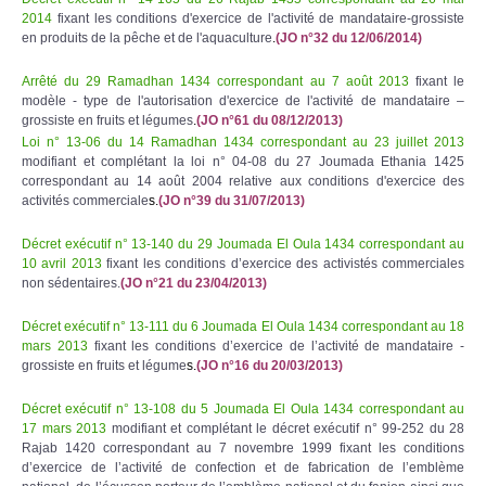
2014
fixant les conditions d'exercice de l'activité de mandataire-grossiste
en produits de la pêche et de l'aquaculture
.
(JO n°32 du 12/06/2014)
Arrêté du 29 Ramadhan 1434 correspondant au 7 août 2013
fixant le
modèle - type de l'autorisation d'exercice de l'activité de mandataire –
grossiste en fruits et légumes
.
(JO n°61 du 08/12/2013)
Loi n° 13-06 du 14 Ramadhan 1434 correspondant au 23 juillet 2013
modifiant et complétant la loi n° 04-08 du 27 Joumada Ethania 1425
correspondant au 14 août 2004 relative aux conditions d'exercice des
activités commerciale
s.
(JO n°39 du 31/07/2013)
Décret exécutif n° 13-140 du 29 Joumada El Oula 1434 correspondant au
10 avril 2013
fixant les conditions d’exercice des activistés commerciales
non sédentaires.
(JO n°21 du 23/04/2013)
Décret exécutif n° 13-111 du 6 Joumada El Oula 1434 correspondant au 18
mars 2013
fixant les conditions d’exercice de l’activité de mandataire -
grossiste en fruits et légume
s.
(JO n°16 du 20/03/2013)
Décret exécutif n° 13-108 du 5 Joumada El Oula 1434 correspondant au
17 mars 2013
modifiant et complétant le décret exécutif n° 99-252 du 28
Rajab 1420 correspondant au 7 novembre 1999 fixant les conditions
d’exercice de l’activité de confection et de fabrication de l’emblème