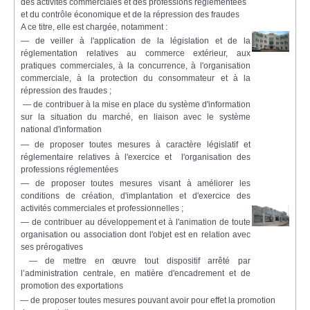
des activités commerciales et des professions réglementées
et du contrôle économique et de la répression des fraudes
A ce titre, elle est chargée, notamment :
— de veiller à l'application de la législation et de la
réglementation relatives au commerce extérieur, aux
pratiques commerciales, à la concurrence, à l'organisation
commerciale, à la protection du consommateur et à la
répression des fraudes ;
— de contribuer à la mise en place du système d'information
sur la situation du marché, en liaison avec le système
national d'information
— de proposer toutes mesures à caractère législatif et
réglementaire relatives à l'exercice et l'organisation des
professions réglementées
— de proposer toutes mesures visant à améliorer les
conditions de création, d'implantation et d'exercice des
activités commerciales et professionnelles ;
— de contribuer au développement et à l'animation de toute
organisation ou association dont l'objet est en relation avec
ses prérogatives
— de mettre en œuvre tout dispositif arrêté par
l’administration centrale, en matière d'encadrement et de
promotion des exportations
— de proposer toutes mesures pouvant avoir pour effet la promotion