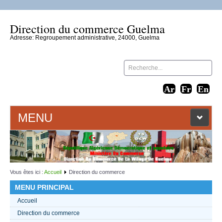
Direction du commerce Guelma
Adresse: Regroupement administrative, 24000, Guelma
MENU
ACCUEIL
LIENS WEB
Vous êtes ici :
Accueil
Direction du commerce
MENU PRINCIPAL
CONTACT
Accueil
Direction du commerce
TEXTES 2021