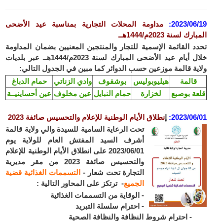
2023/06/19
:
مداومة المحلات التجارية بمناسبة عيد الأضحى
المبارك لسنة 2023م/1444هــ
تحدد القائمة الإسمية للتجار والمنتجين المعنيين بضمان المداومة
خلال أيام عيد الأضحى المبارك لسنة 2023م/1444هــ عبر بلديات
ولاية قالمة موزعين حسب الدوائر كما مبين في الجدول التالي:
قالمة
هيليوبوليس
بوشقوف
وادي الزناتي
حمام الدباغ
قلعة بوصبع
لخزارة
حمام النبايل
عين مخلوف
عين أحساينيــة
2023/06/01
:
إ
نطلاق الأيام الوطنية للإعلام والتحسيس صائفة 2023
تحت الرعاية السامية للسيدة والي ولاية قالمة
أشرف السيد المفتش العام للولاية يوم
2023/06/01 على انطلاق الأيام الوطنية للإعلام
والتحسيس صائفة 2023 من مقر مديرية
التجارة تحت شعار -
التسممات الغذائية قضية
الجميع
- ترتكز على المحاور التالية :
- الوقاية من التسممات الغذائية
- احترام سلسلة التبريد
- احترام شروط النظافة والنظافة الصحية