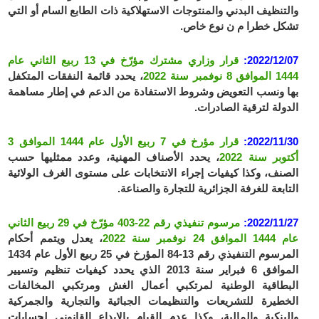
والتنظيف البدني والمنتوجات الاستهلاكية ذات الطابع السام أو التي
تشكل خطرا م ن نوع خاص.
2022/12/07:
قرار وزاري مشترك مؤرّخ في 13 ربيع الثاني عام
1444 الموافق 8 نوفمبر سنة 2022
، يحدد قائمة النفقات المتكفل
بها ونسب التعويض وشروط الاستفادة من الدعم في إطار مساهمة
الدولة لترقية الصادرات.
2022/11/30:
قرار مؤرخ في 7 ربيع الأول عام 1444 الموافق 3
أكتوبر سنة 2022
، يحدد الأصناف المهنية، وعدد ممثليها حسب
الصنف، وكذا كيفيات إجراء الانتخابات على مستوى الغرف الولائية
التابعة للغرفة الجزائرية للتجارة والصناعة.
2022/11/27:
مرسوم تنفيذي رقم 22-403 مؤرّخ في 29 ربيع الثاني
عام 1444 الموافق 24 نوفمبر سنة 2022
، يعدل ويتمم أحكام
المرسوم التنفيذي رقم 13-84 المؤرخ في 25 ربيع الأول عام 1434
الموافق 6 فبراير سنة 2013 الذي يحدد كيفيات تنظيم وتسيير
البطاقية الوطنية لمرتكبي أعمال الغش ومرتكبي المخالفات
الخطيرة للتشريعات والتنظيمات الجبائية والتجارية والجمركية
والبنكية والمالية، وكذا عدم القيام بالإيداع القانوني لحسابات