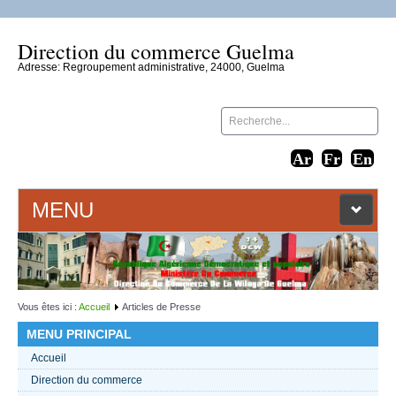
Direction du commerce Guelma
Adresse: Regroupement administrative, 24000, Guelma
MENU
ACCUEIL
LIENS WEB
Vous êtes ici :
Accueil
Articles de Presse
MENU PRINCIPAL
CONTACT
Accueil
Direction du commerce
TEXTES 2021