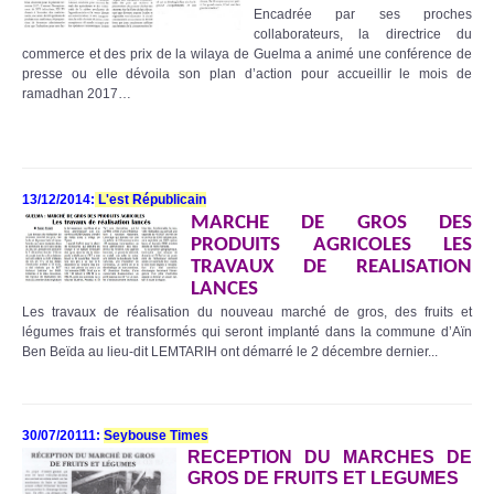
Encadrée par ses proches
collaborateurs, la directrice du
commerce et des prix de la wilaya de Guelma a animé une conférence de
presse ou elle dévoila son plan d’action pour accueillir le mois de
ramadhan 2017…
13/12/2014:
L'est Républicain
MARCHE DE GROS DES
PRODUITS AGRICOLES LES
TRAVAUX DE REALISATION
LANCES
Les travaux de réalisation du nouveau marché de gros, des fruits et
légumes frais et transformés qui seront implanté dans la commune d’Aïn
Ben Beïda au lieu-dit LEMTARIH ont démarré le 2 décembre dernier...
30/07/20111:
Seybouse Times
RECEPTION DU MARCHES DE
GROS DE FRUITS ET LEGUMES