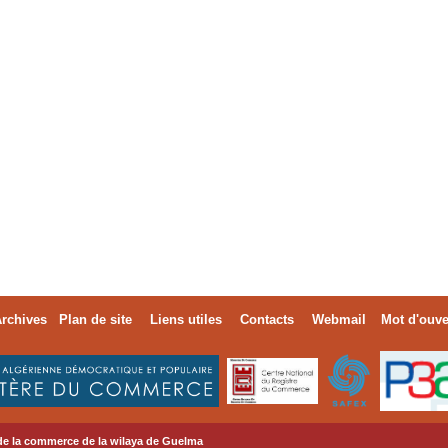
rchives
Plan de site
Liens utiles
Contacts
Webmail
Mot d'ouve
de la commerce de la wilaya de Guelma