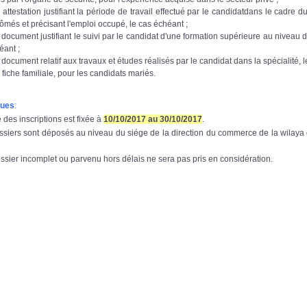
 attestation justifiant la période de travail effectué par le candidatdans le cadre d
lômés et précisant l'emploi occupé, le cas échéant ;
t document justifiant le suivi par le candidat d'une formation supérieure au niveau
éant ;
 document relatif aux travaux et études réalisés par le candidat dans la spécialité, 
 fiche familiale, pour les candidats mariés.
ues
:
e des inscriptions est fixée à
10/10/2017 au 30/10/2017
.
ssiers sont déposés au niveau du siége de la direction du commerce de la wilaya de 
ssier incomplet ou parvenu hors délais ne sera pas pris en considération.