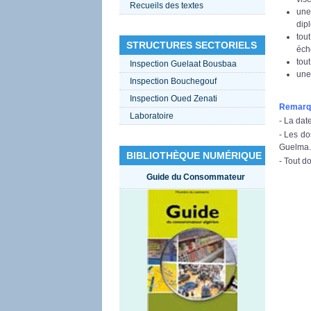
Recueils des textes
une
dip
tou
STRUCTURES SECTORIELS
éch
tout
Inspection Guelaat Bousbaa
une
Inspection Bouchegouf
Inspection Oued Zenati
Remarq
Laboratoire
- La dat
- Les do
Guelma.
BIBLIOTHÈQUE NUMÉRIQUE
-
Tout do
Guide du Consommateur