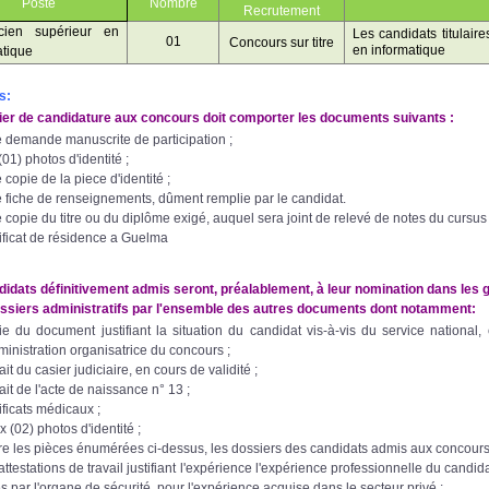
Poste
Nombre
Recrutement
icien supérieur en
Les candidats titulair
01
Concours sur titre
en informatique
atique
s:
ier de candidature aux concours doit comporter les documents suivants :
 demande manuscrite de participation ;
01) photos d'identité ;
copie de la piece d'identité ;
 fiche de renseignements, dûment remplie par le candidat.
 copie du titre ou du diplôme exigé, auquel sera joint de relevé de notes du cursus 
tificat de résidence a Guelma
idats définitivement admis seront, préalablement, à leur nomination dans les g
ossiers administratifs par l'ensemble des autres documents dont notamment:
ie du document justifiant la situation du candidat vis-à-vis du service national, ce
dministration organisatrice du concours ;
ait du casier judiciaire, en cours de validité ;
ait de l'acte de naissance n° 13 ;
ificats médicaux ;
 (02) photos d'identité ;
re les pièces énumérées ci-dessus, les dossiers des candidats admis aux concours 
attestations de travail justifiant l'expérience l'expérience professionnelle du candid
és par l'organe de sécurité, pour l'expérience acquise dans le secteur privé ;