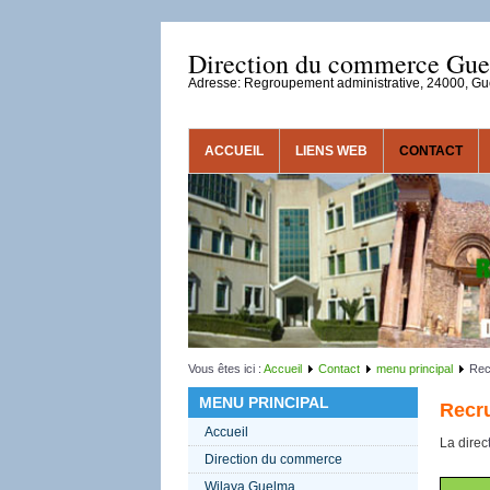
Direction du commerce Gu
Adresse: Regroupement administrative, 24000, G
ACCUEIL
LIENS WEB
CONTACT
Vous êtes ici :
Accueil
Contact
menu principal
Rec
MENU PRINCIPAL
Recr
Accueil
La direc
Direction du commerce
Wilaya Guelma