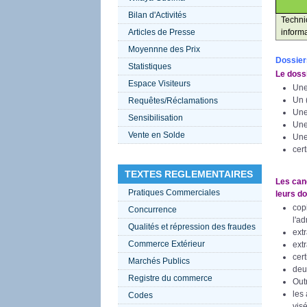
Bilan d'Activités
Techn
Articles de Presse
inform
Moyennne des Prix
Dossier
Statistiques
Le doss
Espace Visiteurs
Une
Un (
Requêtes/Réclamations
Une 
Sensibilisation
Une
Vente en Solde
Une
cer
TEXTES REGLEMENTAIRES
Les cand
Pratiques Commerciales
leurs d
cop
Concurrence
l'a
Qualités et répression des fraudes
extr
Commerce Extérieur
extr
cert
Marchés Publics
deux
Registre du commerce
Out
les 
Codes
vis