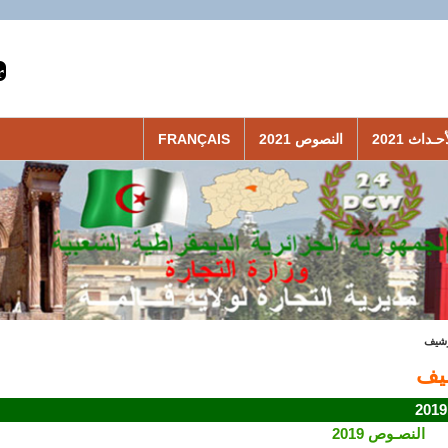
حـداث 2021
النصوص 2021
FRANÇAIS
رشيف
يف
النصـوص 2019