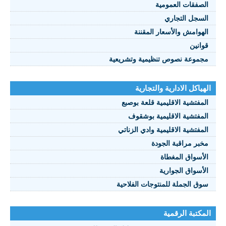
صفقات العمومية
سجل التجاري
هوامش والأسعار المقننة
انين
موعة نصوص تنظيمية وتشريعية
ياكل الادارية والتجارية
مفتشية الاقليمية قلعة بوصبع
مفتشية الاقليمية بوشقوف
مفتشية الاقليمية وادي الزناتي
بر مراقبة الجودة
أسواق المغطاة
أسواق الجوارية
ق الجملة للمنتوجات الفلاحية
كتبة الرقمية