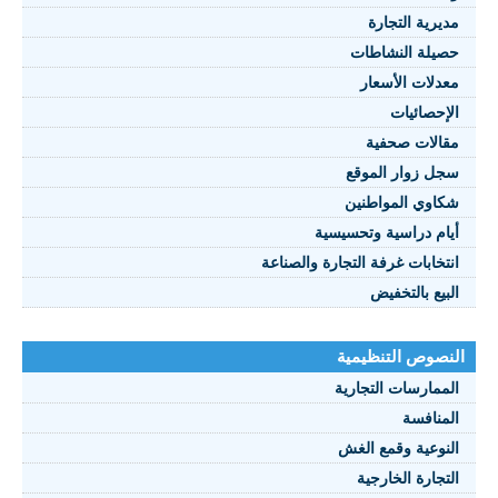
يرية التجارة
يلة النشاطات
نصوص 2021
دلات الأسعار
FRANÇAI
إحصائيات
الات صحفية
ل زوار الموقع
اوي المواطنين
ام دراسية وتحسيسية
تخابات غرفة التجارة والصناعة
بيع بالتخفيض
صوص التنظيمية
ممارسات التجارية
منافسة
نوعية وقمع الغش
تجارة الخارجية