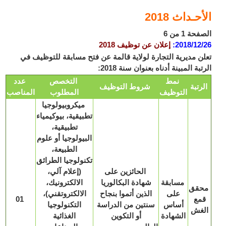
حـداث 2018
ة 1 من 6
2018/12
:
إعلان عن توظيف 2018
ن مديرية التجارة لولاية قالمة عن فتح مسابقة للتوظيف في
بة المبينة أدناه بعنوان سنة 2018:
نمط
التخصص
عدد
رتبة
شروط التوظيف
التوظيف
المطلوب
المناصب
ميكروبيولوجيا
تطبيقية، بيوكيمياء
تطبيقية،
البيولوجيا أو علوم
الطبيعة،
تكنولوجيا الطرائق
الحائزين على
(إعلام آلي،
مسابقة
شهادة البكالوريا
الالكترونيك،
قق
على
الذين أتموا بنجاح
الالكتروتقني)،
مع
01
أساس
سنتين من الدراسة
التكنولوجيا
غش
الشهادة
أو التكوين
الغذائية