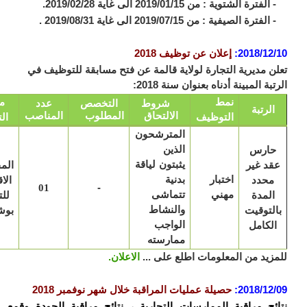
رة الشتوية : من 2019/01/15 الى غاية 2019/02/28.
رة الصيفية : من 2019/07/15 الى غاية 2019/08/31 .
2018/12
:
إعلان عن توظيف 2018
ن مديرية التجارة لولاية قالمة عن فتح مسابقة للتوظيف في
بة المبينة أدناه بعنوان سنة 2018:
نمط
مكان
شروط
التخصص
عدد
الرتبة
الالتحاق
المطلوب
المناصب
التوظيف
التعيين
المترشحون
ارس
الذين
قد غير
يثبتون لياقة
المفتشية
اختبار
محدد
بدنية
الاقليمية
-
01
مهني
المدة
تتماشى
للتجارة
لتوقيت
والنشاط
بوشقوف
لكامل
الواجب
ممارسته
زيد من المعلومات اطلع على ...
الاعلان.
2018/12
:
حصيلة عمليات المراقبة خلال شهر نوفمبر 2018
ئج مراقبة الممارسات التجارية ، نتائج مراقبة الجودة وقمع