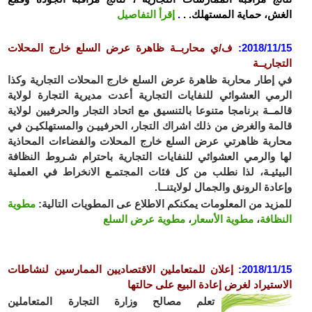
ش، حماية المستهلك. .
.
إقرأ التفاصيل
2018/11
:
ف/ي محاربــة ظاهرة عرض السلع خارج المحلات
جاريــة
إطار محاربة ظاهرة عرض السلع خارج المحلات التجارية وكذا
مي العشوائي للنفايات التجارية أعدت مديرية التجارة لولاية
مــة برنامجا متنوعا بالتنسيق مع اتحاد التجار والحرفيين لولاية
مة والغرض من ذلك اشراك التجار، الحرفييـن والمستهلكيـن في
ربة ظاهرتي عرض السلع خارج المحلات والفضاءات المحاذية
 والرمي العشوائي للنفايات التجارية باحترام شـروط النظافة
يئيـة، لذا نطلب من كل فئات المجتمـع الانخراط في العملية
ادة الرونق والجمال لولايتنــا.
زيد من المعلومات يمكنكم الاطلاع عى المطويات التالية:
مطوية
ظافة
،
مطوية الأسعار
،
مطوية عرض السلع
2018/11
:
إعلان للمتعاملين الاقتصاديين الممارسين لنشاطات
ستيراد لغرض إعادة البيع على حالتها
تعلم مصالح وزارة التجارة المتعاملين