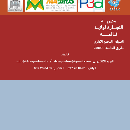
مديريــة
ــارة لولايـة
ـالمــــة
ن: المجمع الاداري
طريق الجامعة ، 24000
قالمة.
البريد الالكتروني:
dcwguelma@gmail.com
أو
info@dcwguelma.dz
الهاتف: 81 04 26 037 الفاكس: 82 04 26 037