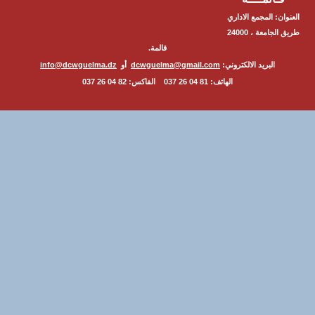
ن: المجمع الاداري
طريق الجامعة ، 24000
قالمة.
البريد الالكتروني:
dcwguelma@gmail.com
أو
info@dcwguelma.dz
الهاتف: 81 04 26 037 الفاكس: 82 04 26 037