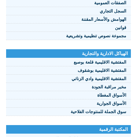
صفقات العمومية
سجل التجاري
هوامش والأسعار المقننة
انين
موعة نصوص تنظيمية وتشريعية
ياكل الادارية والتجارية
مفتشية الاقليمية قلعة بوصبع
مفتشية الاقليمية بوشقوف
مفتشية الاقليمية وادي الزناتي
بر مراقبة الجودة
أسواق المغطاة
أسواق الجوارية
ق الجملة للمنتوجات الفلاحية
كتبة الرقمية