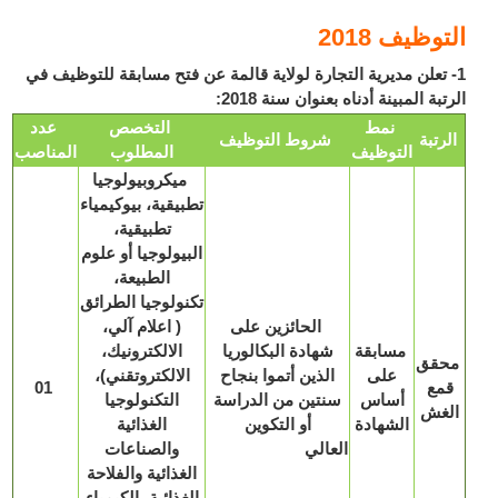
وظيف 2018
 تعلن مديرية التجارة لولاية قالمة عن فتح مسابقة للتوظيف في
بة المبينة أدناه بعنوان سنة 2018:
نمط
التخصص
عدد
رتبة
شروط التوظيف
التوظيف
المطلوب
المناصب
ميكروبيولوجيا
تطبيقية، بيوكيمياء
تطبيقية،
البيولوجيا أو علوم
الطبيعة،
تكنولوجيا الطرائق
الحائزين على
( اعلام آلي،
مسابقة
شهادة البكالوريا
الالكترونيك،
قق
على
الذين أتموا بنجاح
الالكتروتقني)،
مع
01
أساس
سنتين من الدراسة
التكنولوجيا
غش
الشهادة
أو التكوين
الغذائية
العالي
والصناعات
الغذائية والفلاحة
الغذائية، الكيمياء