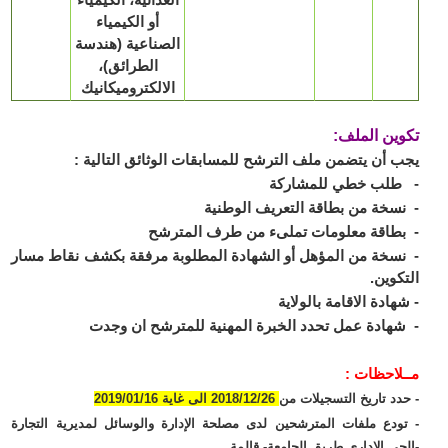
أو الكيمياء
الصناعية (هندسة
الطرائق)،
الالكتروميكانيك
ين الملف:
 أن يتضمن ملف الترشح للمسابقات الوثائق التالية :
طلب خطي للمشاركة
سخة من بطاقة التعريف الوطنية
طاقة معلومات تملىء من طرف المترشح
سخة من المؤهل أو الشهادة المطلوبة مرفقة بكشف نقاط مسار
كوين.
هادة الاقامة بالولاية
هادة عمل تحدد الخبرة المهنية للمترشح ان وجدت
لاحظات :
دد تاريخ التسجيلات من
2018/12/26 الى غاية 2019/01/16
ودع ملفات المترشحين لدى مصلحة الإدارة والوسائل لمديرية التجارة
حي الإداري طريق الجامعة- قالمة