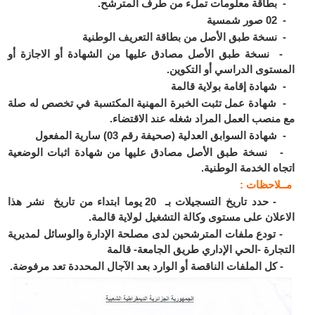
طاقة معلومات تملء من طرف المترشح.
مسية
سخة طبق الأصل من بطاقة التعريف الوطنية
سخة طبق الأصل مصادق عليها من الشهادة أو الاجازة أو
ستوى الدراسي أو التكوين.
هادة إقامة بولاية قالمة
هادة عمل تثبت الخبرة المهنية المكتسبة في تخصص له صلة
منصب العمل المراد شغله عند الاقتضاء.
ادة السوابق العدلية (صحيفة رقم 03) سارية المفعول
سخة طبق الأصل مصادق عليها من شهادة اثبات الوضعية
اه الخدمة الوطنية.
ـلاحظات :
- حدد تاريخ التسجيلات بـ 20 يوما ابتداء من تاريخ نشر هذا
علان على مستوى وكالة التشغيل لولاية قالمة.
ودع ملفات المترشحين لدى مصلحة الإدارة والوسائل لمديرية
جارة -الحي الإداري طريق الجامعة- قالمة
ل الملفات الناقصة أو الوارد بعد الآجال المحددة تعد مرفوضة.