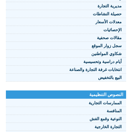
يرية التجارة
يلة النشاطات
نصوص 2021
دلات الأسعار
FRANÇAI
إحصائيات
الات صحفية
ل زوار الموقع
اوي المواطنين
ام دراسية وتحسيسية
تخابات غرفة التجارة والصناعة
بيع بالتخفيض
صوص التنظيمية
ممارسات التجارية
منافسة
نوعية وقمع الغش
تجارة الخارجية