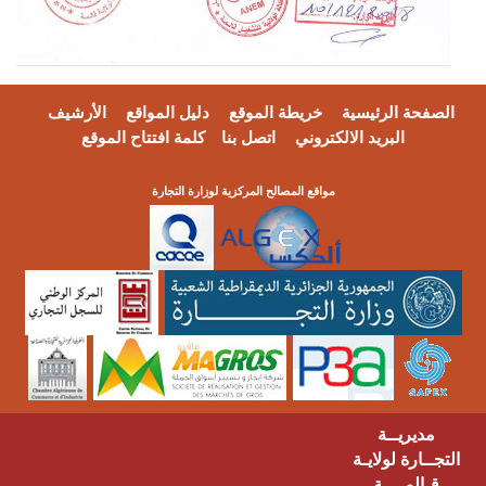
فحة الرئيسية
خريطة الموقع
دليل المواقع
الأرشيف
البريد الالكتروني
اتصل بنا
كلمة افتتاح الموقع
مواقع المصالح المركزية لوزارة التجارة
مديريــة
ــارة لولايـة
ـالمــــة