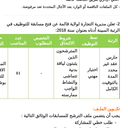
ل الملفات الناقصة أو الوارد بعد الآجال المحددة تعد مرفوضة.
 تعلن مديرية التجارة لولاية قالمة عن فتح مسابقة للتوظيف في
بة المبينة أدناه بعنوان سنة 2018:
نمط
مكان
شروط
التخصص
عدد
رتبة
الالتحاق
المطلوب
المناصب
التوظيف
التعيين
المترشحون
ارس
الذين
د غير
يثبتون لياقة
المفتشية
اختبار
حدد
بدنية
الاقليمية
-
01
مهني
مدة
تتماشى
للتجارة
لتوقيت
والنشاط
بوشقوف
كامل
الواجب
ممارسته
ـوين الملـف:
 أن يتضمن ملف الترشح للمسابقات الوثائق التالية :
طلب خطي للمشاركة