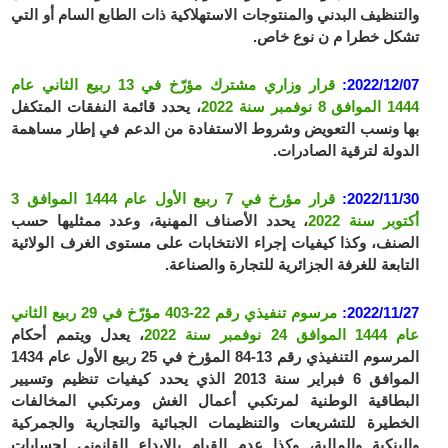
والتنظيف البدني والمنتوجات الاستهلاكية ذات الطابع السام أو التي
تشكل خطرا م ن نوع خاص.
2022/12/07:
قرار وزاري مشترك مؤرّخ في 13 ربيع الثاني عام
1444 الموافق 8 نوفمبر سنة 2022
، يحدد قائمة النفقات المتكفل
بها ونسب التعويض وشروط الاستفادة من الدعم في إطار مساهمة
الدولة لترقية الصادرات.
2022/11/30:
قرار مؤرخ في 7 ربيع الأول عام 1444 الموافق 3
أكتوبر سنة 2022
، يحدد الأصناف المهنية، وعدد ممثليها حسب
الصنف، وكذا كيفيات إجراء الانتخابات على مستوى الغرف الولائية
التابعة للغرفة الجزائرية للتجارة والصناعة.
2022/11/27:
مرسوم تنفيذي رقم 22-403 مؤرّخ في 29 ربيع الثاني
عام 1444 الموافق 24 نوفمبر سنة 2022
، يعدل ويتمم أحكام
المرسوم التنفيذي رقم 13-84 المؤرخ في 25 ربيع الأول عام 1434
الموافق 6 فبراير سنة 2013 الذي يحدد كيفيات تنظيم وتسيير
البطاقية الوطنية لمرتكبي أعمال الغش ومرتكبي المخالفات
الخطيرة للتشريعات والتنظيمات الجبائية والتجارية والجمركية
والبنكية والمالية، وكذا عدم القيام بالإيداع القانوني لحسابات