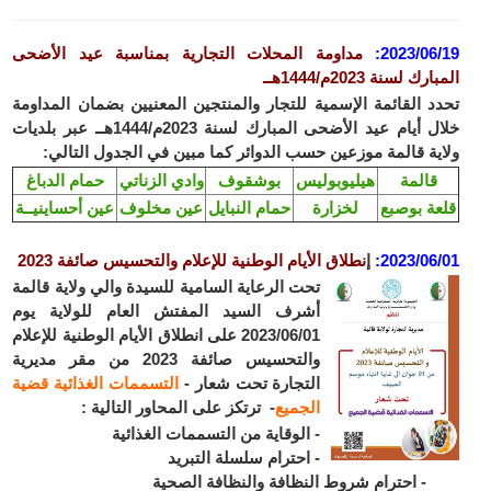
2023/06/19
:
مداومة المحلات التجارية بمناسبة عيد الأضحى
المبارك لسنة 2023م/1444هــ
تحدد القائمة الإسمية للتجار والمنتجين المعنيين بضمان المداومة
خلال أيام عيد الأضحى المبارك لسنة 2023م/1444هــ عبر بلديات
ولاية قالمة موزعين حسب الدوائر كما مبين في الجدول التالي:
قالمة
هيليوبوليس
بوشقوف
وادي الزناتي
حمام الدباغ
قلعة بوصبع
لخزارة
حمام النبايل
عين مخلوف
عين أحساينيــة
2023/06/01
:
إ
نطلاق الأيام الوطنية للإعلام والتحسيس صائفة 2023
تحت الرعاية السامية للسيدة والي ولاية قالمة
أشرف السيد المفتش العام للولاية يوم
2023/06/01 على انطلاق الأيام الوطنية للإعلام
والتحسيس صائفة 2023 من مقر مديرية
التجارة تحت شعار -
التسممات الغذائية قضية
الجميع
- ترتكز على المحاور التالية :
- الوقاية من التسممات الغذائية
- احترام سلسلة التبريد
- احترام شروط النظافة والنظافة الصحية