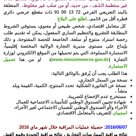
غير منتظمة الـلـف ، من حديد، أو من صلب غير مخلوط،
المتعلقة
بالبند التعريفي الفرعي 72 13
91 00
ذات مقطع عرضي دائري
قطره أقل من 14مم..
.
اطلع على البلاغ
كل متعامل اقتصادي، شخص طبيعي أو معنوي، يستوفي الشروط
المطابقة للتشريع والتنظيم الساري المفعول، يمكن له تقديم طلب
رخصة استراد منتوج أو سلعة، الخاضعة للحصة المفتوحة، و ذلك
بإيداع على مستوى مديرية التجارة الولائية المختصة إقليمياً،
الاستمارة المملوءة، التي يتم تحميلها من الموقع الالكتروني لوزارة
التجارة (
www.mincommerce.gov.dz
)،
او من هنا
تحميل
الاستمارة
.
هذا الطلب يجب أن يُرفق بالوثائق التالية:
نسخة من السجل التجاري،
نسخة عن الفاتورة الشكلية تحدد المنتوج، الكمية، القيمة وبلد
منشأ ،
مستخرج عدم الإخضاع للضريبة،
شهادة تحيين الصندوق الوطني للتأمينات الاجتماعية للعمال
الأجراء و/أو الصندوق الوطني للضمان الاجتماعي لغير الأجراء،
استبيان
للتعريف بالمتعامل الاقتصادي.
2016/06/07:
حصيلة عمليات المراقبة خلال شهر ماي 2016
نتائج مراقبة الممارسات التجارية ، نتائج مراقبة الجودة وقمع الغش