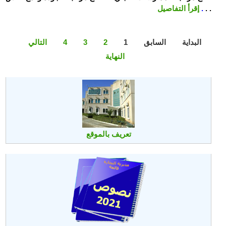
. .
.
إقرأ التفاصيل
البداية
السابق
1
2
3
4
التالي
النهاية
تعريف بالموقع