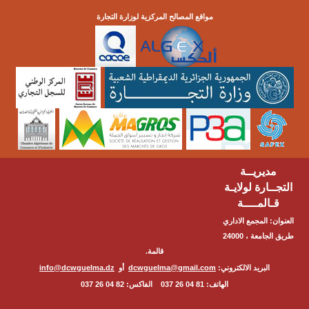
مواقع المصالح المركزية لوزارة التجارة
مديريــة
التجــارة لولايـة
قـالمــــة
العنوان: المجمع الاداري
طريق الجامعة ، 24000
قالمة.
البريد الالكتروني:
dcwguelma@gmail.com
أو
info@dcwguelma.dz
الهاتف: 81 04 26 037 الفاكس: 82 04 26 037