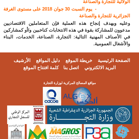
الولائية للتجارة والصناعة
- يوم السبت 30 جوان 2018 على مستوى الغرفة
الجزائرية للتجارة والصناعة
وعليه وبهدف إنجاح هذه العملية فإن المتعاملين الاقتصاديين
مدعوون للمشاركة بقوة في هذه الانتخابات كناخبين و/أو كمشاركين
في الأصناف المهنية التالية: التجارة، الصناعة، الخدمات، البناء
والأشغال العمومية.
الصفحة الرئيسية
خريطة الموقع
دليل المواقع
الأرشيف
البريد الالكتروني
اتصل بنا
كلمة افتتاح الموقع
مواقع المصالح المركزية لوزارة التجارة