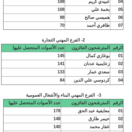
04
عبيدي كريم
108
05
بخمة علي
108
06
هميسي صالح
98
07
ظافري أحمد
70
2- الفرع المهني التجارة
الرقم
المترشحون الفائزون
عدد الأصوات المتحصل عليها
01
بوغازي كمال
145
02
زعايمية عدنان
141
03
سعدي عمار
133
04
كردوسي علي الدين
84
3- الفرع المهني البناء والأشغال العمومية
الرقم
المترشحون الفائزون
عدد الأصوات المتحصل عليها
01
معايفية عبد الحق
178
02
حيمر طارق
148
03
غفار محمد
140