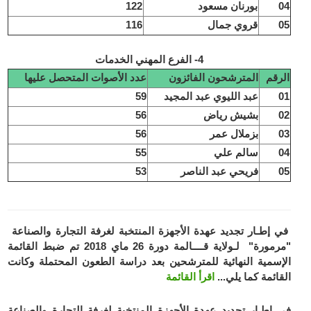
04
بورنان مسعود
122
05
قروي جمال
116
4- الفرع المهني الخدمات
الرقم
المترشحون الفائزون
عدد الأصوات المتحصل عليها
01
عبد الليوي عبد المجيد
59
02
بشيش رياض
56
03
بزملال عمر
56
04
سالم علي
55
05
فريحي عبد الناصر
53
في إطـار تجديد عهدة الأجهزة المنتخبة لغرفة التجارة والصناعة
"مرمورة" لـولاية قــــالمة دورة 26 ماي 2018 تم ضبط القائمة
الإسمية النهائية للمترشحين بعد دراسة الطعون المحتملة وكانت
القائمة كما يلي...
اقرأ القائمة
في إطـار تجديد عهدة الأجهزة المنتخبة لغرفة التجارة والصناعة