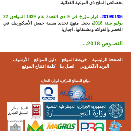
بخصائص الملح ذي النوعية الغذائية.
2019/01/06
:
قرار مؤرخ في 9 ذي القعدة عام 1439 الموافق 22
يوليو سنة 2018
، يجعل منهج تحديد مسبة حمض الأسكوربيك في
الخضر والفواكه ومشتقاتها، اجباريا
النصـوص 2018...
الصفحة الرئيسية
خريطة الموقع
دليل المواقع
الأرشيف
البريد الالكتروني
اتصل بنا
كلمة افتتاح الموقع
مواقع المصالح المركزية لوزارة التجارة