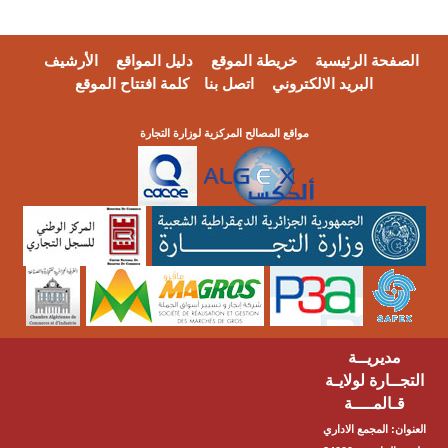
الصفحة الرئيسية
خريطة الموقع
دليل المواقع
الأرشيف
البريد الالكتروني
اتصل بنا
كلمة افتتاح الموقع
مواقع المصالح المركزية لوزارة التجارة
مديريــة
التجــارة لولايـة
قـالمــــة
العنوان: المجمع الاداري