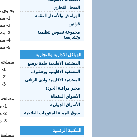
السجل التجاري
يحتوي تن
الهوامش والأسعار المقننة
1- مصلحة ملاحظة السوق والإعلام الاقتصادي
قوانين
2- مصلحة مراقبة المممارسات التجارية والمضادة للمنافسة
مجموعة نصوص تنظيمية
3- مصلحة حماية المستهلك وقمع الغش
وتشريعية
4- مصلحة المنازعات والشؤون القانونية
5- مصلحة الإدارة والوسائل
الهياكل الادارية والتجارية
مصلحة م
المفتشية الاقليمية قلعة بوصبع
1- مكتب ملاحظة السوق والاحصائيات
المفتشية الاقليمية بوشقوف
2- مكتب تنظيم السوق والمهن المقننة
المفتشية الاقليمية وادي الزناتي
3- مكتب ترقية التجارة الخارجية وأسواق المنفعة العمومية
مخبر مراقبة الجودة
الأسواق المغطاة
مصلحة م
الأسواق الجوارية
1- مكتب مراقبة الممارسات التجارية
سوق الجملة للمنتوجات الفلاحية
2- مكتب مراقبة الممارسات المضادة للمنافسة
3- مكتب التحقيقات المتخصصة
المكتبة الرقمية
مصلحة ح