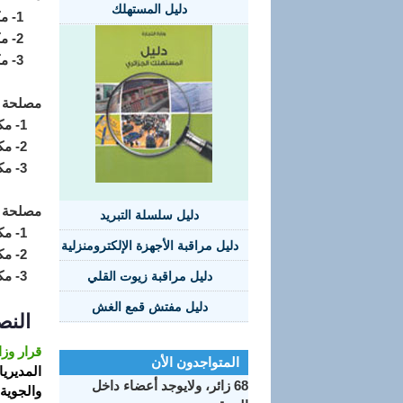
دليل المستهلك
1- مكتب مراقبة المنتوجات الصناعية والخدمات
2- مكتب مراقبة المنتوجات الغذائية
3- مكتب ترقية الجودة والعلاقات مع الحركة الجمعوية
مصلحة ا
1- مكتب منازعات الممارسات التجارية
2- مكتب منازعات قمع الغش
3- مكتب الشؤون القانونية ومتابعة التحصيلل
مصلحة ا
دليل سلسلة التبريد
1- مكتب المستخدمين والتكوين
دليل مراقبة الأجهزة الإلكترومنزلية
2- مكتب المحاسبة والميزانية والوسائل
3- مكتب الإعلام الآلي والوثائق والأرشيف
دليل مراقبة زيوت القلي
دليل مفتش قمع الغش
النص
قرار وزاري مشترك مؤ
المتواجدون الأن
المديري
68 زائر، ولايوجد أعضاء داخل
والجوية