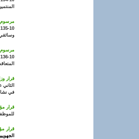
المنتمي
مرسوم تنفيذي رقم 13-189 مؤرخ ف
وسائقي 
مرسوم تنفيذي رقم 13-190 مؤرخ
المتعاقد
قرار وزاري مؤرخ في 7
في نشاط
قرار مؤرخ في 27 رمضان عام
للموظفين
قرار مؤرخ في أ
الجهويين