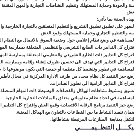
سة والجودة وحماية المستهلك وتنظيم النشاطات التجارية والمهن المقننة وا
لغش
هذه الصفة بما يأتي:
 على تطبيق تطبيق التشريع والتنظيم المتعلقين بالتجارة الخارجية وال
سة والتنظيم التجاري وحماية المستهلك وقمع الغش.
همة في وضع نظام إعلامي حول وضعية السوق بالاتصال مع النظام الو
ح كل التدابير ذات الطابع التشريعي والتنظيمي المتعلقة بممارسة المهن
ح كل التدابير ذات الطابع التشريعي والتنظيمي المتعلقة بممارسة المهن
ح كل التدابير التي تهدف الى تحسين ظروف إنشاء وإقامة وممارسة النش
همة في تطوير وتنشيط كل منظمة أو جمعية التي يكون موضوعها ذا صلة
يز التنفيذ كل نظام محدد من طرف الادارة المركزية في مجال تأطير و
ح كل التدابير الرامية الى تطوير الصادرات.
 وتنشيط نشاطات الهياكل والفضاءات الوسيطة ذات المهام المتصلة بترقي
همة في اعداد نظام معلوماتي متعلق بالمبادلات التجارية الخارجية.
ز التنفيذ برنامج الرقابة الاقتصادية وقمع الغش واقتراح كل التدابير ال
تنفيذ النشاط ما بين القطاعات بالتعاون مع الهياكل المعنية.
ل بمتابعة المنازعات المرتبطة بنشاطاتها.
كــــل التنظــيمــــــي