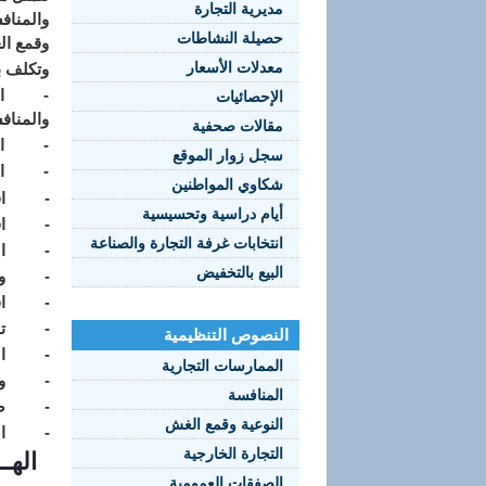
مديرية التجارة
والمناف
حصيلة النشاطات
وقمع ا
معدلات الأسعار
وتكلف ب
- السهر
الإحصائيات
والمناف
مقالات صحفية
- المسا
سجل زوار الموقع
- اقترا
شكاوي المواطنين
- اقترا
أيام دراسية وتحسيسية
- اقترا
انتخابات غرفة التجارة والصناعة
- المسا
البيع بالتخفيض
- وضع ح
- اقترا
- تنسيق
النصوص التنظيمية
- المسا
الممارسات التجارية
- وضع حي
المنافسة
- ضمان 
النوعية وقمع الغش
- التكف
التجارة الخارجية
الهــي
الصفقات العمومية