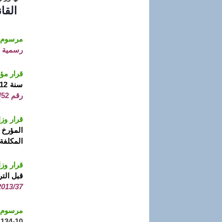
القان
مرسوم تنفيذي رقم 19-165 مؤرخ
رسمية رقم 37
قرار مؤرخ في 17 رجب عام 434
سنة 2012 والمتضمن تفويض سلطة التعيين والتسيير الإداري للمديرين الجهويين والمديرين الولائيين للتجارة
رقم
52)
ق
رار وزاري مشترك 
المكلفة 
قرار وزاري مشترك مؤ
قبل التر
2013/37)
مرسوم تنفيذي رقم 13-188 مؤرخ ف