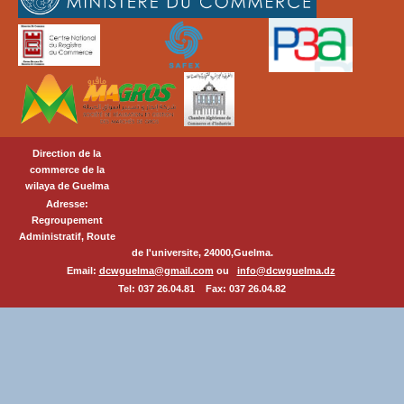
Direction de la
commerce de la
wilaya de Guelma
Adresse:
Regroupement
Administratif, Route
de l'universite, 24000,Guelma.
Email:
dcwguelma@gmail.com
ou
info@dcwguelma.dz
Tel: 037 26.04.81 Fax: 037 26.04.82