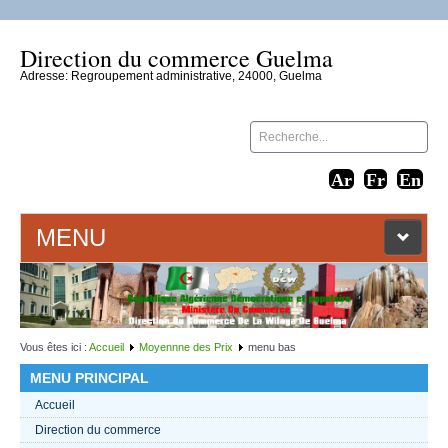
Direction du commerce Guelma
Adresse: Regroupement administrative, 24000, Guelma
MENU
ACCUEIL
LIENS WEB
Vous êtes ici :
Accueil
Moyennne des Prix
menu bas
MENU PRINCIPAL
CONTACT
Accueil
Direction du commerce
TEXTES 2021