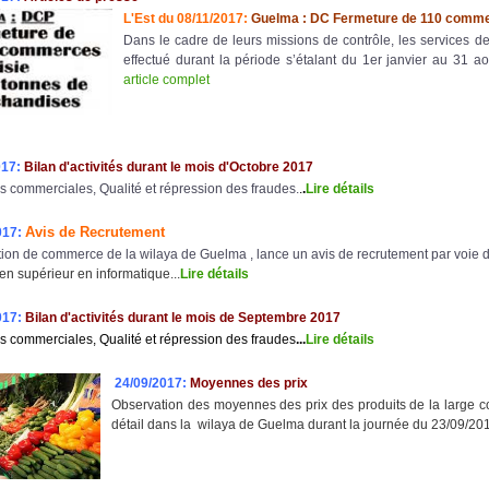
L'Est du 08/11/2017:
Guelma : DC Fermeture de 110 commer
Dans le cadre de leurs missions de contrôle, les services d
effectué durant la période s’étalant du 1er janvier au 31 a
article complet
017:
Bilan d'activités durant le mois d'Octobre 2017
s commerciales, Qualité et répression des fraudes.
.
.
Lire détail
s
Avis de Recrutement
017:
tion de commerce de la wilaya de Guelma , lance un avis de recrutement par voie d
en supérieur en informatique...
Lire détails
017:
Bilan d'activités durant le mois de Septembre 2017
s commerciales, Qualité et répression des fraudes
..
.
Lire détail
s
24/09/2017:
Moyennes des prix
Observation des moyennes des prix des produits de la large 
détail dans la wilaya de Guelma durant la journée du 23/09/2017