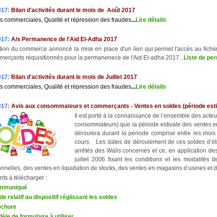
017:
Bilan d'activités durant le mois de Août 2017
s commerciales, Qualité et répression des fraudes
..
.
Lire détail
s
017:
A/s Permanence de l'Aid El-Adha 2017
tion du commerce annoncé la mise en place d'un lien qui permet l'accès au fichie
erçants réquisitionnés pour la permanenece de l'Aid El-adha 2017...
Liste de p
017:
Bilan d'activités durant le mois de Juillet 2017
s commerciales, Qualité et répression des fraudes
..
.
Lire détail
s
017:
Avis aux consommateurs et commerçants - Ventes en soldes (période esti
Il est porté à la connaissance de l’ensemble des act
consommateurs) que la période estivale des ventes en
déroulera durant la période comprise entre les mois d
cours. Les dates de déroulement de ces soldes d’été
arrêtés des Walis concernés et ce, en application des
juillet 2006 fixant les conditions et les modalités
nnelles, des ventes en liquidation de stocks, des ventes en magasins d’usines et d
s à télécharger :
mmuniqué
de relatif au dispositif réglissant les soldes
ochure
èle de formulaire à utiliser