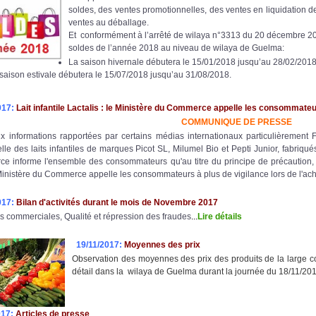
soldes, des ventes promotionnelles, des ventes en liquidation d
ventes au déballage.
Et conformément à l’arrêté de wilaya n°3313 du 20 décembre 201
soldes de l’année 2018 au niveau de wilaya de Guelma:
La saison hivernale débutera le 15/01/2018 jusqu’au 28/02/2018
saison estivale débutera le 15/07/2018 jusqu’au 31/08/2018.
017:
Lait infantile Lactalis : le Ministère du Commerce appelle les consommateur
COMMUNIQUE DE PRESSE
x informations rapportées par certains médias internationaux particulièrement F
le des laits infantiles de marques Picot SL, Milumel Bio et Pepti Junior, fabriqués
e informe l'ensemble des consommateurs qu'au titre du principe de précaution, 
e Ministère du Commerce appelle les consommateurs à plus de vigilance lors de l'ac
017:
Bilan d'activités durant le mois de Novembre 2017
s commerciales, Qualité et répression des fraudes
...
Lire détails
19/11/2017:
Moyennes des prix
Observation des moyennes des prix des produits de la large 
détail dans la wilaya de Guelma durant la journée du 18/11/2017
017:
Articles de presse