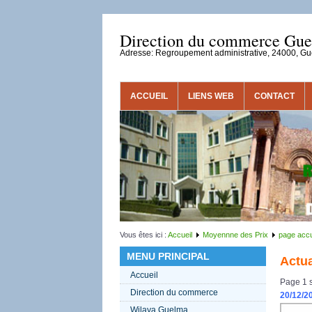
Direction du commerce Gu
Adresse: Regroupement administrative, 24000, G
ACCUEIL
LIENS WEB
CONTACT
Vous êtes ici :
Accueil
Moyennne des Prix
page accu
MENU PRINCIPAL
Actua
Accueil
Page 1 s
Direction du commerce
20/12/2
Wilaya Guelma