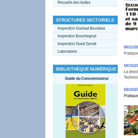
Recueils des textes
STRUCTURES SECTORIELS
Inspection Guelaat Bousbaa
Inspection Bouchegouf
Inspection Oued Zenati
06/11/2
Laboratoire
Pratique
09/10/2
BIBLIOTHÈQUE NUMÉRIQUE
La direc
Technici
Guide du Consommateur
08/10/2
Pratique