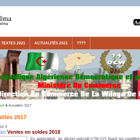
elma
uelma
TEXTES 2021
ACTUALITÉS 2021
????
eil
Actualités 2017
lités 2017
ur 4
Ventes en soldes 2018
017:
En application du décret exécutif n°06-215 fixant les conditio