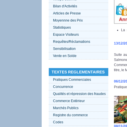
Bilan d'Activités
Articles de Presse
Moyennne des Prix
Statistiques
La 
Espace Visiteurs
Requêtes/Réclamations
13/12/2
Sensibilisation
Suite au
Vente en Solde
Salmonel
Commerc
titre, l
TEXTES REGLEMENTAIRES
Pratiques Commerciales
06/12/2
Concurrence
Pratique
Qualités et répression des fraudes
Commerce Extérieur
Marchés Publics
Registre du commerce
Codes
08
/11/2