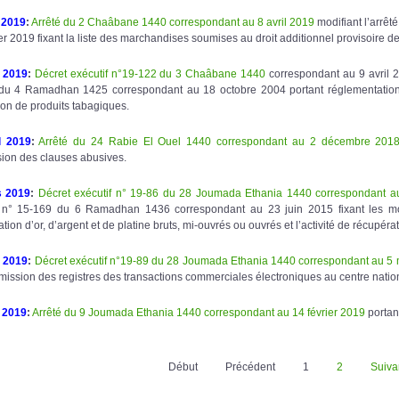
l 2019
:
Arrêté du 2 Chaâbane 1440 correspondant au 8 avril 2019
modifiant l’arrê
er 2019 fixant la liste des marchandises soumises au droit additionnel provisoire 
l 2019
:
Décret exécutif n°19-122 du 3 Chaâbane 1440
correspondant au 9 avril 20
du 4 Ramadhan 1425 correspondant au 18 octobre 2004 portant réglementation des
tion de produits tabagiques.
l 2019
:
Arrêté du 24 Rabie El Ouel 1440 correspondant au 2 décembre 201
ion des clauses abusives.
s 2019
:
Décret exécutif n° 19-86 du 28 Joumada Ethania 1440 correspondant 
f n° 15-169 du 6 Ramadhan 1436 correspondant au 23 juin 2015 fixant les moda
ation d’or, d’argent et de platine bruts, mi-ouvrés ou ouvrés et l’activité de récupé
 2019
:
Décret exécutif n°19-89 du 28 Joumada Ethania 1440 correspondant au 5
mission des registres des transactions commerciales électroniques au centre natio
 2019
:
Arrêté du 9 Joumada Ethania 1440 correspondant au 14 février 2019
portan
Début
Précédent
1
2
Suiva