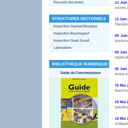
Recueils des textes
23 Juin
soumis à
STRUCTURES SECTORIELS
12 Juin
Pseudomo
Inspection Guelaat Bousbaa
Inspection Bouchegouf
09 Juin
Inspection Oued Zenati
fonction
Laboratoire
06 Juin
objets e
BIBLIOTHÈQUE NUMÉRIQUE
06 Juin
Guide du Consommateur
teneur e
19 Mai 
fixant l
19 Mai 
spécific
19 Mai 
d’étique