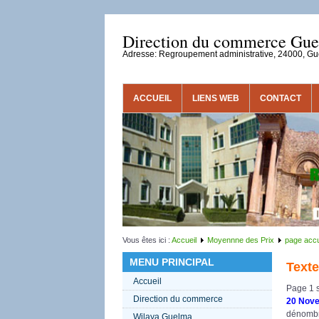
Direction du commerce Gu
Adresse: Regroupement administrative, 24000, G
ACCUEIL
LIENS WEB
CONTACT
Vous êtes ici :
Accueil
Moyennne des Prix
page accu
MENU PRINCIPAL
Texte
Accueil
Page 1 s
Direction du commerce
20 Nov
dénombr
Wilaya Guelma