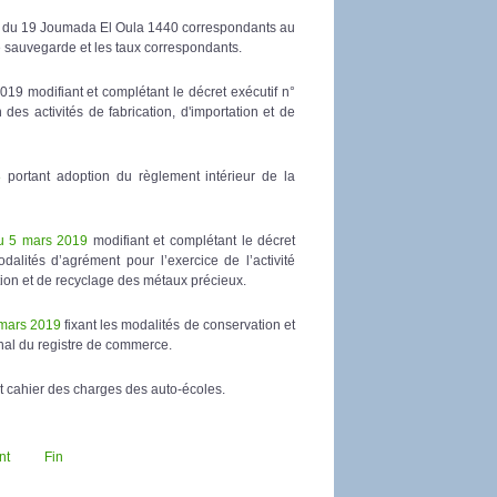
té du 19 Joumada El Oula 1440 correspondants au
de sauvegarde et les taux correspondants.
19 modifiant et complétant le décret exécutif n°
 activités de fabrication, d'importation et de
8
portant adoption du règlement intérieur de la
au 5 mars 2019
modifiant et complétant le décret
lités d’agrément pour l’exercice de l’activité
ration et de recyclage des métaux précieux.
 mars 2019
fixant les modalités de conservation et
nal du registre de commerce.
t cahier des charges des auto-écoles.
nt
Fin