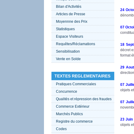
Bilan d'Activités
24 Octo
Articles de Presse
dénombr
Moyennne des Prix
07 Octo
Statistiques
constitu
Espace Visiteurs
Requêtes/Réclamations
18 Sep
décret e
Sensibilisation
format é
Vente en Solde
29 Aou
directio
TEXTES REGLEMENTAIRES
Pratiques Commerciales
07 Juill
objets e
Concurrence
Qualités et répression des fraudes
07 Juill
Commerce Extérieur
novembre
Marchés Publics
23 Juin
Registre du commerce
objets e
Codes