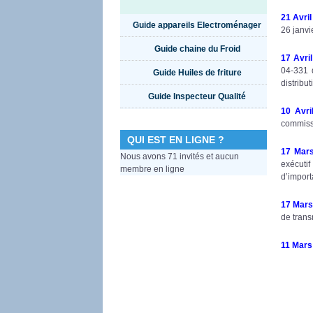
21 Avri
Guide appareils Electroménager
26 janvi
Guide chaine du Froid
17 Avri
04-331 
Guide Huiles de friture
distribu
Guide Inspecteur Qualité
10 Avri
commiss
QUI EST EN LIGNE ?
17 Mar
Nous avons 71 invités et aucun
exécuti
membre en ligne
d’import
17 Mars
de trans
11 Mars