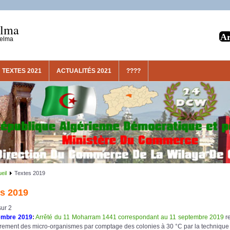
elma
uelma
TEXTES 2021
ACTUALITÉS 2021
????
eil
Textes 2019
s 2019
ur 2
embre 2019
:
Arrêté du 11 Moharram 1441 correspondant au 11 septembre 2019
re
ement des micro-organismes par comptage des colonies à 30 °C par la techniqu