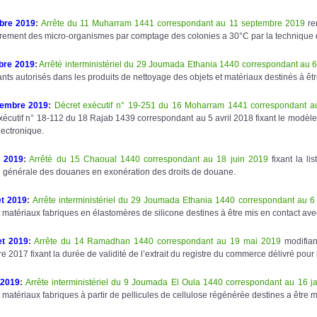
bre 2019
:
Arrête du 11 Muharram 1441 correspondant au 11 septembre 2019
ren
ement des micro-organismes par comptage des colonies a 30°C par la technique
bre 2019
:
Arrêté interministériel du 29 Joumada Ethania 1440 correspondant au 
ants autorisés dans les produits de nettoyage des objets et matériaux destinés à êt
tembre 2019
:
Décret exécutif n° 19-251 du 16 Moharram 1441 correspondant 
xécutif n° 18-112 du 18 Rajab 1439 correspondant au 5 avril 2018 fixant le modèle 
lectronique.
t 2019
:
Arrêté du 15 Chaoual 1440 correspondant au 18 juin 2019
fixant la li
n générale des douanes en exonération des droits de douane.
et 2019
:
Arrête interministériel du 29 Joumada Ethania 1440 correspondant au 
t matériaux fabriques en élastomères de silicone destines à être mis en contact ave
et
2019
:
Arrête du 14 Ramadhan 1440 correspondant au 19 mai 2019
modifian
 2017 fixant la durée de validité de l’extrait du registre du commerce délivré pour l
 2019
:
Arrête interministériel du 9 Joumada El Oula 1440 correspondant au 16 j
t matériaux fabriques à partir de pellicules de cellulose régénérée destines a être 