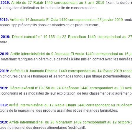
 2019
:
Arrête du 27 Rajab 1440 correspondant au 3 avril 2019
fixant la durée 
 l’obligation d’indication de la date limite de consommation.
 2019
:
Arrête du 16 Joumada El Oula 1440 correspondant au 23 janvier 2019
renda
nas. spp présomptifs dans les viandes et les produits carne .
 2019
:
Décret exécutif n° 19-165 du 22 Ramadhan 1440 correspondant au 2
naire.
 2019
:
Arrêté interministériel du 9 Joumada El Aoula 1440 correspondant au 16 j
t matériaux fabriqués en céramique destinés à être mis en contact avec les denrées
 2019
:
Arrêté du 8 Joumada Ethania 1440 correspondant au 14 février 2019 rend
n chlorures dans les fromages et les fromages fondus par titrage potentiométrique.
2019
:
Décret exécutif n°19-158 du 24 Chaâbane 1440 correspondant au 30 avri
es conditions et les modalités de leur exploitation, de leur classement et d’agrément 
2019
:
Arrêté interministériel du 12 Rabie Ethani 1440 correspondant au 20 déce
ations de la margarine, des produits assimilés et des mélanges tartinables.
2019
:
Arrêté interministériel du 28 Moharram 1439 correspondant au 19 octobre
tage nutritionnel des denrées alimentaires (rectificatif).