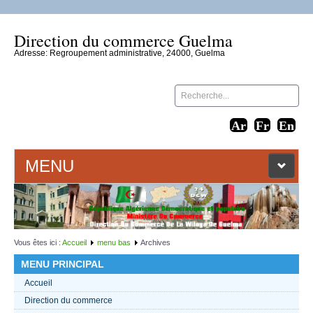
Direction du commerce Guelma
Adresse: Regroupement administrative, 24000, Guelma
MENU
ACCUEIL
LIENS WEB
Vous êtes ici :
Accueil
menu bas
Archives
MENU PRINCIPAL
CONTACT
Accueil
Direction du commerce
TEXTES 2021