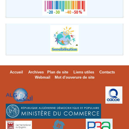
Accueil
Archives
Plan de site
Liens utiles
Contacts
Webmail
Mot d'ouverure de site