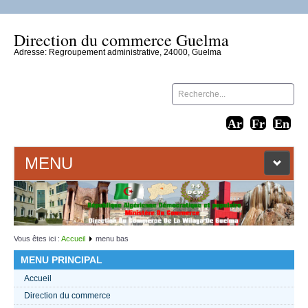
Direction du commerce Guelma
Adresse: Regroupement administrative, 24000, Guelma
MENU
ACCUEIL
LIENS WEB
Vous êtes ici :
Accueil
menu bas
MENU PRINCIPAL
CONTACT
Accueil
Direction du commerce
TEXTES 2021