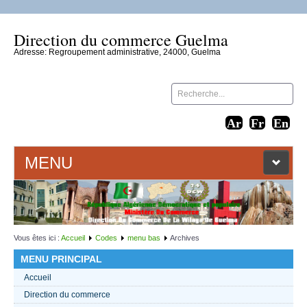
Direction du commerce Guelma
Adresse: Regroupement administrative, 24000, Guelma
MENU
ACCUEIL
LIENS WEB
Vous êtes ici :
Accueil
Codes
menu bas
Archives
MENU PRINCIPAL
CONTACT
Accueil
Direction du commerce
TEXTES 2021