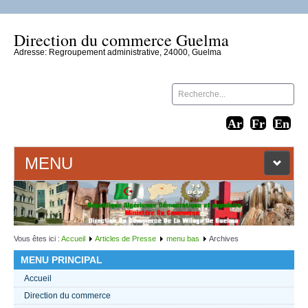
Direction du commerce Guelma
Adresse: Regroupement administrative, 24000, Guelma
MENU
ACCUEIL
LIENS WEB
Vous êtes ici :
Accueil
Articles de Presse
menu bas
Archives
MENU PRINCIPAL
CONTACT
Accueil
Direction du commerce
TEXTES 2021