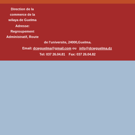
Direction de la
commerce de la
wilaya de Guelma
Adresse:
Regroupement
Administratif, Route
de l'universite, 24000,Guelma.
Email:
dcwguelma@gmail.com
ou
info@dcwguelma.dz
Tel: 037 26.04.81 Fax: 037 26.04.82