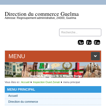
Direction du commerce Guelma
Adresse: Regroupement administrative, 24000, Guelma
MENU
ACCUEIL
LIENS WEB
Vous êtes ici :
Accueil
Inspection Oued Zenati
menu principal
MENU PRINCIPAL
CONTACT
Accueil
Direction du commerce
TEXTES 2021