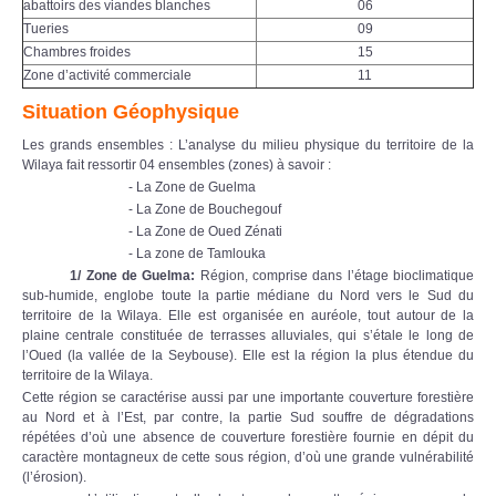
abattoirs des viandes blanches
06
Tueries
09
Chambres froides
15
Zone d’activité commerciale
11
Situation Géophysique
Les grands ensembles : L’analyse du milieu physique du territoire de la
Wilaya fait ressortir 04 ensembles (zones) à savoir :
- La Zone de Guelma
- La Zone de Bouchegouf
- La Zone de Oued Zénati
- La zone de Tamlouka
1/
Zone de Guelma
:
Région, comprise dans l’étage bioclimatique
sub-humide, englobe toute la partie médiane du Nord vers le Sud du
territoire de la Wilaya. Elle est organisée en auréole, tout autour de la
plaine centrale constituée de terrasses alluviales, qui s’étale le long de
l’Oued (la vallée de la Seybouse). Elle est la région la plus étendue du
territoire de la Wilaya.
Cette région se caractérise aussi par une importante couverture forestière
au Nord et à l’Est, par contre, la partie Sud souffre de dégradations
répétées d’où une absence de couverture forestière fournie en dépit du
caractère montagneux de cette sous région, d’où une grande vulnérabilité
(l’érosion).