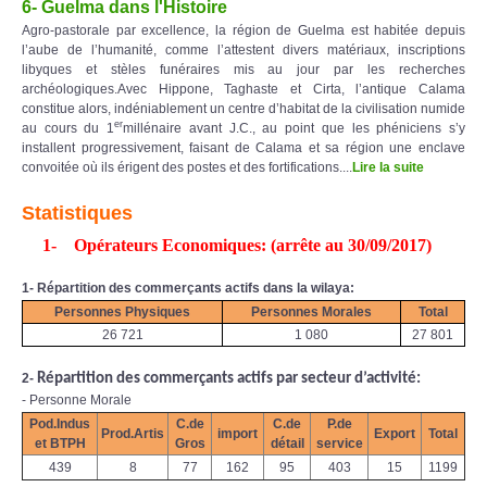
6- Guelma dans l'Histoire
Agro-pastorale par excellence, la région de Guelma est habitée depuis
l’aube de l’humanité, comme l’attestent divers matériaux, inscriptions
libyques et stèles funéraires mis au jour par les recherches
archéologiques.Avec Hippone, Taghaste et Cirta, l’antique Calama
constitue alors, indéniablement un centre d’habitat de la civilisation numide
er
au cours du 1
millénaire avant J.C., au point que les phéniciens s’y
installent progressivement, faisant de Calama et sa région une enclave
convoitée où ils érigent des postes et des fortifications....
Lire la suite
Statistiques
1-
Opérateurs E
conomiques
: (arrête au 30/09/2017)
1- Répartition des commerçants actifs dans la wilaya:
Personnes Physiques
Personnes Morales
Total
26 721
1 080
27 801
2-
Répartition des commerçants actifs par secteur d’activité:
- Personne Morale
Pod.Indus
C.de
C.de
P.de
Prod.Artis
import
Export
Total
et BTPH
Gros
détail
service
439
8
77
162
95
403
15
1199