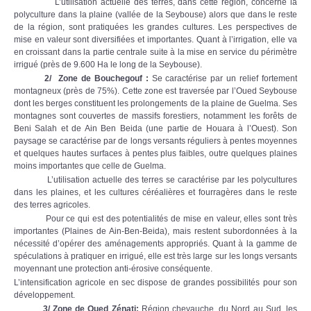
L’utilisation actuelle des terres, dans cette région, concerne la
polyculture dans la plaine (vallée de la Seybouse) alors que dans le reste
de la région, sont pratiquées les grandes cultures. Les perspectives de
mise en valeur sont diversifiées et importantes. Quant à l’irrigation, elle va
en croissant dans la partie centrale suite à la mise en service du périmètre
irrigué (près de 9.600 Ha le long de la Seybouse).
2/ Zone de Bouchegouf
:
Se caractérise par un relief fortement
montagneux (près de 75%). Cette zone est traversée par l’Oued Seybouse
dont les berges constituent les prolongements de la plaine de Guelma. Ses
montagnes sont couvertes de massifs forestiers, notamment les forêts de
Beni Salah et de Ain Ben Beida (une partie de Houara à l’Ouest). Son
paysage se caractérise par de longs versants réguliers à pentes moyennes
et quelques hautes surfaces à pentes plus faibles, outre quelques plaines
moins importantes que celle de Guelma.
L’utilisation actuelle des terres se caractérise par les polycultures
dans les plaines, et les cultures céréalières et fourragères dans le reste
des terres agricoles.
Pour ce qui est des potentialités de mise en valeur, elles sont très
importantes (Plaines de Ain-Ben-Beida), mais restent subordonnées à la
nécessité d’opérer des aménagements appropriés. Quant à la gamme de
spéculations à pratiquer en irrigué, elle est très large sur les longs versants
moyennant une protection anti-érosive conséquente.
L’intensification agricole en sec dispose de grandes possibilités pour son
développement.
3/ Zone de Oued Zénati
:
Région chevauche, du Nord au Sud, les