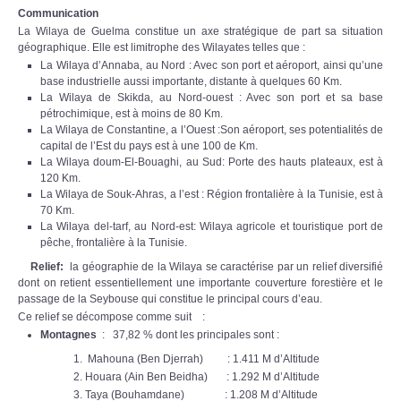
Communication
La Wilaya de Guelma constitue un axe stratégique de part sa situation
géographique. Elle est limitrophe des Wilayates telles que :
La Wilaya d’Annaba, au Nord : Avec son port et aéroport, ainsi qu’une
base industrielle aussi importante, distante à quelques 60 Km.
La Wilaya de Skikda, au Nord-ouest : Avec son port et sa base
pétrochimique, est à moins de 80 Km.
La Wilaya de Constantine, a l’Ouest :Son aéroport, ses potentialités de
capital de l’Est du pays est à une 100 de Km.
La Wilaya doum-El-Bouaghi, au Sud: Porte des hauts plateaux, est à
120 Km.
La Wilaya de Souk-Ahras, a l’est : Région frontalière à la Tunisie, est à
70 Km.
La Wilaya del-tarf, au Nord-est: Wilaya agricole et touristique port de
pêche, frontalière à la Tunisie.
Relief:
la géographie de la Wilaya se caractérise par un relief diversifié
dont on retient essentiellement une importante couverture forestière et le
passage de la Seybouse qui constitue le principal cours d’eau.
Ce relief se décompose comme suit :
Montagnes
: 37,82 % dont les principales sont :
Mahouna (Ben Djerrah) : 1.411 M d’Altitude
Houara (Ain Ben Beidha) : 1.292 M d’Altitude
Taya (Bouhamdane) : 1.208 M d’Altitude