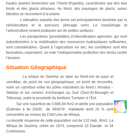
hautes plaines traversées par l’Oued M’gaisba, caractérisée par des bas
fonds et des glacis alluviaux. Au Nord, des paysages de glacis, assez
étendus se raccordent à la plaine.
L’utilisation actuelle des terres est principalement dominée par la
céréaliculture et le parcours (élevage ovin). Le maraîchage et
l’arboriculture restent pratiqués sur de petites surfaces.
Les perspectives (possibilités) d’intensification agricoles, qui sont
subordonnées à la mobilisation des ressources hydrauliques suffisantes,
sont considérables. Quant à l’agriculture en sec, les conditions sont très
favorables, cependant, on note l’indispensable protection des terres contre
l’érosion.
Situation Géographique
La wilaya de Guelma se situe au Nord-est du pays et
constitue, du point de vue géographique, un point de rencontre,
voire un carrefour entre les pôles industriels du Nord ( Annaba –
Skikda) et les centres d’échanges au Sud (Oum-El-Bouaghi et
Tébessa), outre la proximité du territoire Tunisien à l’Est.
Sur une superficie de 3.686,84 Km2 et abrite une population
(Estimée à fin 2009) de 494079 Habitants dont 25 % sont
concentrés au niveau du Chef Lieu de Wilaya.
La densité moyenne de cette population est de 132 Hab. /Km2. La
Wilaya de Guelma, créée en 1974, comprend 10 Dairate et 34
Communes.