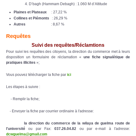
D’bagh (Hammam Debagh) : 1.060 M d’Altitude
Plaines et Plateaux
: 27,22 %
Collines et Piémonts
: 26,29 %
Autres
: 8,67 %
Requêtes
Suivi des requêtes/Réclamtions
Pour suivi les requêtes des citoyens, la direction du commerce met à leurs
disposition un formulaire de réclamation «
une fiche signalétique de
pratiques illicites
»;
Vous pouvez télécharger la fiche par
ici
Les étapes à suivre :
- Remplir la fiche;
- Envoyer la fiche par courrier ordinaire à l'adresse:
la direction du commerce de la wilaya de guelma route de
l'université
ou par Fax:
037.26.04.82
ou par e-mail à l'adresse:
dcwguelma@gmail.com