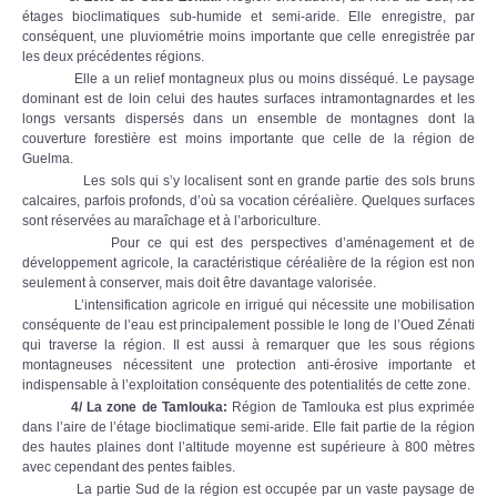
étages bioclimatiques sub-humide et semi-aride. Elle enregistre, par
conséquent, une pluviométrie moins importante que celle enregistrée par
les deux précédentes régions.
Elle a un relief montagneux plus ou moins disséqué. Le paysage
dominant est de loin celui des hautes surfaces intramontagnardes et les
longs versants dispersés dans un ensemble de montagnes dont la
couverture forestière est moins importante que celle de la région de
Guelma.
Les sols qui s’y localisent sont en grande partie des sols bruns
calcaires, parfois profonds, d’où sa vocation céréalière. Quelques surfaces
sont réservées au maraîchage et à l’arboriculture.
Pour ce qui est des perspectives d’aménagement et de
développement agricole, la caractéristique céréalière de la région est non
seulement à conserver, mais doit être davantage valorisée.
L’intensification agricole en irrigué qui nécessite une mobilisation
conséquente de l’eau est principalement possible le long de l’Oued Zénati
qui traverse la région. Il est aussi à remarquer que les sous régions
montagneuses nécessitent une protection anti-érosive importante et
indispensable à l’exploitation conséquente des potentialités de cette zone.
4/ La zone de Tamlouka
:
Région de Tamlouka est plus exprimée
dans l’aire de l’étage bioclimatique semi-aride. Elle fait partie de la région
des hautes plaines dont l’altitude moyenne est supérieure à 800 mètres
avec cependant des pentes faibles.
La partie Sud de la région est occupée par un vaste paysage de