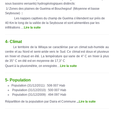
sous bassins versants) hydrogéologiques distincts:
1/ Zones des plaines de Guelma et Bouchegouf (Moyenne et basse
Seybouse)
:
Les nappes captives du champ de Guelma s’étendent sur près de
40 Km le long de la vallée de la Seybouse et sont alimentées par les
infiltrations ....
Lire la suite
4- Climat
Le territoire de la Wilaya se caractérise par un climat sub-humide au
centre et au Nord et semi-aride vers le Sud. Ce climat est doux et pluvieux
en hiver et chaud en été. La température qui varie de 4° C en hiver à plus
de 35° C en été est en moyenne de 17,3° C
Quant à la pluviométrie, on enregistre....
Lire la suite
5- Population
Population (31/12/2011) : 506 007 Hab
Population (31/12/2010) : 500 007 Hab
Population (31/12/2009) : 494 097 Hab
Répartition de la population par Daira et Commune
...
Lire la suite