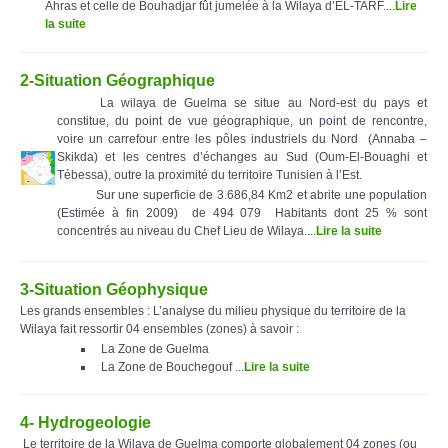
Ahras et celle de Bouhadjar fût jumelée à la Wilaya d’EL-TARF....
Lire
la suite
2-Situation Géographique
La wilaya de Guelma se situe au Nord-est du pays et
constitue, du point de vue géographique, un point de rencontre,
voire un carrefour entre les pôles industriels du Nord (Annaba –
Skikda) et les centres d’échanges au Sud (Oum-El-Bouaghi et
Tébessa), outre la proximité du territoire Tunisien à l’Est.
Sur une superficie de 3.686,84 Km2 et abrite une population
(Estimée à fin 2009) de 494 079 Habitants dont 25 % sont
concentrés au niveau du Chef Lieu de Wilaya....
Lire la suite
3-Situation Géophysique
Les grands ensembles : L’analyse du milieu physique du territoire de la
Wilaya fait ressortir 04 ensembles (zones) à savoir :
La Zone de Guelma
La Zone de Bouchegouf ...
Lire la suite
4- Hydrogeologie
Le territoire de la Wilaya de Guelma comporte globalement 04 zones (ou