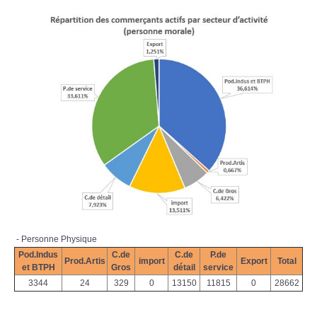
- Personne Physique
Pod.Indus
C.de
C.de
P.de
Prod.Artis
import
Export
Total
et BTPH
Gros
détail
service
3344
24
329
0
13150
11815
0
28662