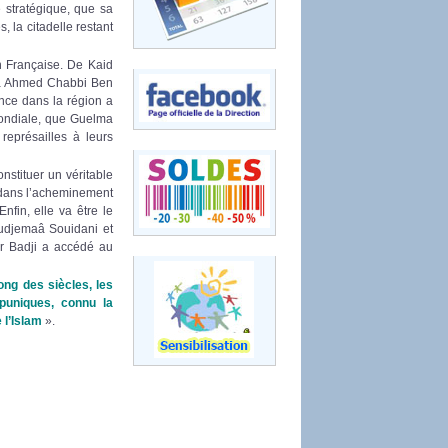
e stratégique, que sa
, la citadelle restant
n Française. De Kaid
e à Ahmed Chabbi Ben
ance dans la région a
mondiale, que Guelma
eprésailles à leurs
nstituer un véritable
t dans l’acheminement
nfin, elle va être le
oudjemaâ Souidani et
ar Badji a accédé au
ong des siècles, les
puniques, connu la
e l’Islam
».