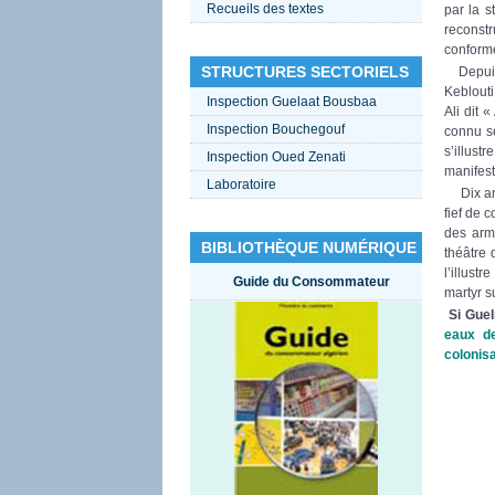
Recueils des textes
par la s
reconstr
conforme
STRUCTURES SECTORIELS
Depuis,
Keblout
Inspection Guelaat Bousbaa
Ali dit 
Inspection Bouchegouf
connu se
s’illus
Inspection Oued Zenati
manifest
Laboratoire
Dix ans 
fief de 
des arme
BIBLIOTHÈQUE NUMÉRIQUE
théâtre 
l’illus
Guide du Consommateur
martyr su
Si Guelm
eaux de
colonisa