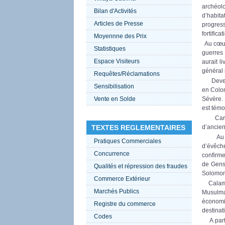
archéolo
Bilan d'Activités
d’habita
Articles de Presse
progres
fortificat
Moyennne des Prix
Au cœur 
Statistiques
guerres
Espace Visiteurs
aurait l
général 
Requêtes/Réclamations
Devenue
Sensibilisation
en Colon
Vente en Solde
Sévère. 
est témo
Carrefo
TEXTES REGLEMENTAIRES
d’ancien
Au cour
Pratiques Commerciales
d’évêché
Concurrence
confirme
de Gensé
Qualités et répression des fraudes
Solomon,
Commerce Extérieur
Calama 
Marchés Publics
Musulm
économiq
Registre du commerce
destinat
Codes
A parti