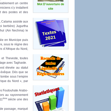
niablement un centre
Mot D'ouverture de
niciens s’y installent
site
t des postes et des
, Calama assiste aux
oi berbère) Jugurtha
uthul (Ain Nechma) le
gée en Municipe puis
ire, sous le règne des
és d’Afrique du Nord,
et Theveste, toutes
rtage avec Taghaste.
t élevée au statut
e évêque. Dès que se
 tombe sous l’empire
rique du Nord », par
es Foutouhate Arabo-
lors au rayonnement
ème
11
siècle une des
u de passage, marqué