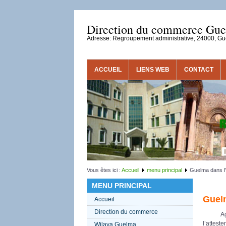
Direction du commerce Gu
Adresse: Regroupement administrative, 24000, G
ACCUEIL
LIENS WEB
CONTACT
Vous êtes ici :
Accueil
menu principal
Guelma dans l'
MENU PRINCIPAL
Guelm
Accueil
Direction du commerce
Agro-pa
l’attes
Wilaya Guelma