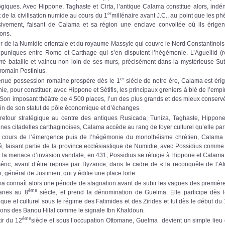
giques. Avec Hippone, Taghaste et Cirta, l’antique Calama constitue alors, indé
er
t de la civilisation numide au cours du 1
millénaire avant J.C., au point que les phé
sivement, faisant de Calama et sa région une enclave convoitée où ils érigen
ions.
de la Numidie orientale et du royaume Massyle qui couvre le Nord Constantinois
 puniques entre Rome et Carthage qui s’en disputent l’hégémonie. L’Aguellid (r
ivré bataille et vaincu non loin de ses murs, précisément dans la mystérieuse S
romain Postinius.
er
 possession romaine prospère dès le 1
siècle de notre ère, Calama est éri
ie, pour constituer, avec Hippone et Sétifis, les principaux greniers à blé de l’emp
Son imposant théâtre de 4.500 places, l’un des plus grands et des mieux conserv
in de son statut de pôle économique et d’échanges.
ur stratégique au centre des antiques Rusicada, Tuniza, Taghaste, Hippone 
nes citadelles carthaginoises, Calama accède au rang de foyer culturel qu’elle pa
s de l’émergence puis de l’hégémonie du monothéisme chrétien, Calama es
, faisant partie de la province ecclésiastique de Numidie, avec Possidius comm
 la menace d’invasion vandale, en 431, Possidius se réfugie à Hippone et Calama
ric, avant d’être reprise par Byzance, dans le cadre de « la reconquête de l’Af
 général de Justinien, qui y édifie une place forte.
connaît alors une période de stagnation avant de subir les vagues des premièr
ème
anes au 8
siècle, et prend la dénomination de Guelma. Elle participe dès 
ue et culturel sous le régime des Fatimides et des Zirides et fut dès le début du 
ions des Banou Hilal comme le signale Ibn Khaldoun.
ème
r du 12
siècle et sous l’occupation Ottomane, Guelma devient un simple lie