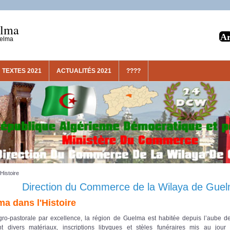
elma
uelma
TEXTES 2021
ACTUALITÉS 2021
????
Histoire
Direction du Commerce de la Wilaya de Gue
a dans l'Histoire
storale par excellence, la région de Guelma est habitée depuis l’aube d
tent divers matériaux, inscriptions libyques et stèles funéraires mis au jou