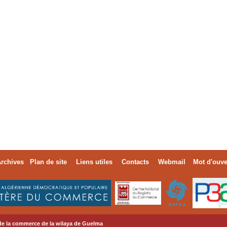
rchives
Plan de site
Liens utiles
Contacts
Webmail
Mot d'ouve
de la commerce de la wilaya de Guelma