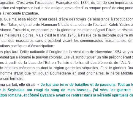
tagnation. C’est avec l’occupation Française dès 1834, du fait de son importanc
uction est reprise sur tout le site antique, entourée d’un rempart percé de cinq portes
 à l’enceinte Byzantine.
 Guelma et sa région n’ont cessé d’être des foyers de résistance à l’occupatio
i Ben Tahar, originaire de Hammam N’bails et ancêtre de l’écrivain Kateb Yacin
« Ahmed Errouchi », en passant par la glorieuse bataille de Agbet Ettrab, la résist
s meilleures gloires. Mais c’est le 8 Mai 1945, à l’issue de la seconde guerre 
tre par des massacres sans précédent visant les communautés musulmanes, en r
ations pacifiques d’émancipation.
plus tard, l’élite nationale à l’origine de la révolution de Novembre 1954 va y co
combat qui a ébranlé le pouvoir colonial. Elle va surtout jouer un rôle prépondéran
s à partir de la base de l’Est en Tunisie et le transit des éléments de l’A.L.N. E
de batailles mémorables dont la région garde les séquelles. Et si le glorieux B
tre homme d’Etat que fut Houari Boumediene en sont originaires, le héros Mokht
r son territoire.
a parlait, elle dirait
«
Je fus une terre de batailles et de passions. Tout au l
 la Seybouse ont rougi du sang de mes braves... j’ai vécu les guerres 
tion romaine, et côtoyé Byzance avant de rentrer dans la sérénité spirituelle d