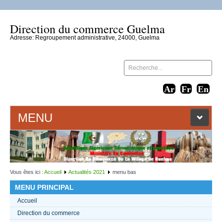
Direction du commerce Guelma
Adresse: Regroupement administrative, 24000, Guelma
MENU
ACCUEIL
LIENS WEB
Vous êtes ici :
Accueil
Actualités 2021
menu bas
MENU PRINCIPAL
CONTACT
Accueil
Direction du commerce
TEXTES 2021