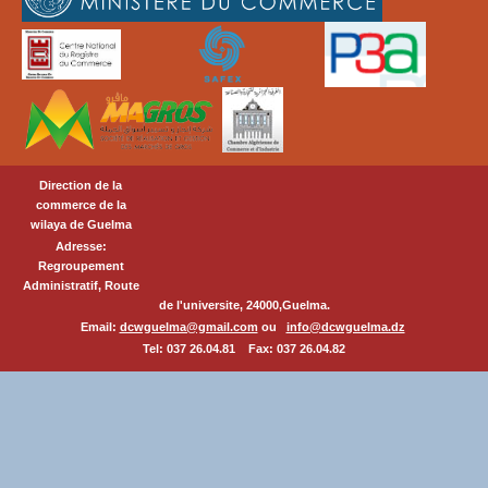
Direction de la
commerce de la
wilaya de Guelma
Adresse:
Regroupement
Administratif, Route
de l'universite, 24000,Guelma.
Email:
dcwguelma@gmail.com
ou
info@dcwguelma.dz
Tel: 037 26.04.81 Fax: 037 26.04.82