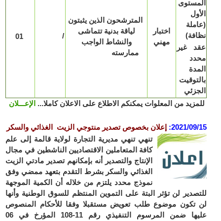
مستوى
ول
المترشحون الذين يثبتون
ملة
اختبار
لياقة بدنية تتماشى
فة)
/
01
مهني
والنشاط الواجب
د غير
ممارسته
دد
دة
توقيت
جزئي
زيد من المعلوات يمكنكم الاطلاع على الاعلان كاملا...
الإعـــلان
2021/09
:
إعلان
بخصوص تصدير منتوجي الزيت الغذائي والسكر
تنهي تنهي مديرية التجارة لولاية قالمة إلى علم
كافة المتعاملين الاقتصاديين الناشطين في مجال
الإنتاج والتصدير أنه بإمكانهم تصدير مادتي الزيت
الغذائي والسكر بشرط التقدم بتعهد ممضي وفق
نموذج محدد يلتزم من خلاله أن الكمية الموجهة
صدير لن تؤثر البتة على التموين المنتظم للسوق الوطنية وأنها
تكون موضوع طلب تعويض مستقبلا وفقا للأحكام المنصوص
عليها ضمن المرسوم التنفيذي رقم 11-108 المؤرخ في 06