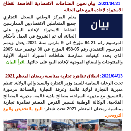
2021/04/
:
بيان تحيين النشاطات الاقتصادية الخاضعة لقطاع
ستيراد لإعادة البيع على الحالة
يعلم المركز الوطني للسجل التجاري
جميع المتعاملين الاقتصاديين الممارسين
لنشاط الاستيراد لإعادة البيع على
الحالة، أنه تم الشروع في العمل بأحكام
المرسوم رقم 21-94 مؤرخ في 9 مارس سنة 2021، يعدل ويتمم
المرسوم التنفيذي رقم 05-458 المؤرخ في 30 نوفمبر سنة 2005
ي يحدد كيفيات ممارسة نشاطات استيراد المواد الأولية
منتوجات والبضائع الموجهة لإعادة البيع على حالتها...
اقرأ البيان
2021/04
:
انطلاق
تظاهرة تجارية بمناسبة رمضان المعظم 2021
 الرعاية السامية للسيد وزير التجارة والسيد والي الولاية. تنظم
رية التجارة لولاية قالمة وغرفة التجارة والصناعة مرمورة
تنسيق مع مديرية السياحة، مصالح بلدية قالمة، مديرية المصالح
لاحية، الوكالة الوطنية لتسيير القرص المصغر تظاهرة تجارية
سبة رمضان المعظم 2021 تحت شعار:
البيع بالتخفيض والبيع
رويجي.