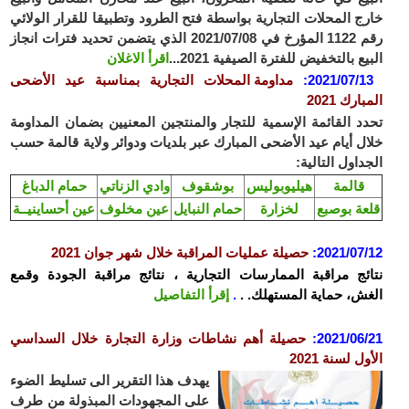
ج المحلات التجارية بواسطة فتح الطرود وتطبيقا للقرار الولائي
رقم 1122 المؤرخ في 2021/07/08 الذي يتضمن تحديد فترات انجاز
ع بالتخفيض للفترة الصيفية 2021...
اقرأ الاغلان
2021/07/1
:
مداومة المحلات التجارية بمناسبة عيد الأضحى
ارك 2021
د القائمة الإسمية للتجار والمنتجين المعنيين بضمان المداومة
ل أيام عيد الأضحى المبارك عبر بلديات ودوائر ولاية قالمة حسب
داول التالية:
قالمة
هيليوبوليس
بوشقوف
وادي الزناتي
حمام الدباغ
عة بوصبع
لخزارة
حمام النبايل
عين مخلوف
عين أحساينيــة
2021/07
:
حصيلة عمليات المراقبة خلال شهر جوان 2021
ئج مراقبة الممارسات التجارية ، نتائج مراقبة الجودة وقمع
ش، حماية المستهلك. .
.
إقرأ التفاصيل
2021/06
:
حصيلة أهم نشاطات وزارة التجارة خلال السداسي
ل لسنة 2021
يهدف هذا التقرير الى تسليط الضوء
على المجهودات المبذولة من طرف