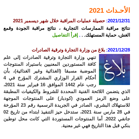
حـداث 2021
2021/12
:
حصيلة عمليات المراقبة خلال شهر ديسمبر 2021
ئج مراقبة الممارسات التجارية ، نتائج مراقبة الجودة وقمع
ش، حماية المستهلك. .
.
إقرأ التفاصيل
2021/12
:
بلاغ من وزارة التجارة وترقية الصادرات
تنهي وزارة التجارة وترقية الصادرات إلى علم
كافة المستوردين المعنيين باستيراد المنتوجات
الموضبة مسبقا (الغذائية وغير الغذائية)، بأن
أحكام القرار الوزاري المشترك المؤرخ في 4
رجب عام 1442 الموافق 16 فبراير سنة 2021،
ي يتضمن اللائحة الفنية المحددة للشروط والكيفيات المطبقة
 وضع الرمز العمودي (كودبار) على المنتوجات الموجهة
للاستهلاك البشري، الصادر في الجريدة الرسمية رقم 23 المؤرخة
في 28 مارس سنة 2021، ستدخل حيز التنفيذ ابتداء من تاريخ 02
جانفي 2022. أما المنتوجات المستوردة التي كانت محل توطين
ي قبل هذا التاريخ فهي غير معنية.