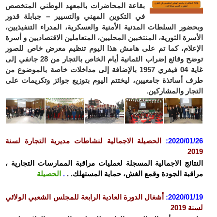
بقاعة المحاضرات بالمعهد الوطني المتخصص
في التكوين المهني والتسيير – جبابلة قدور
ضور السلطات المدنية الأمنية والعسكرية، المدراء التنفيذيين،
سرة الثورية، المنتخبين المحليين، المتعاملين الاقتصاديين و أسرة
علام، كما تم على هامش هذا اليوم تنظيم معرض خاص للصور
توضح وقائع إضراب الثمانية أيام الخاص بالتجار من 28 جانفي إلى
غاية 04 فيفري 1957 بالإضافة إلى مداخلات خاصة بالموضوع من
 أساتذة جامعيين، ليختتم اليوم بتوزيع جوائز وتكريمات على
جار والمشاركين.
2020/01
:
الحصيلة الاجمالية لنشاطات مديرية التجارة لسنة
2
تائج الاجمالية المسجلة لعمليات مراقبة الممارسات التجارية ،
قبة الجودة وقمع الغش، حماية المستهلك. .
.
الحصيلة
2020/01
:
أشغال الدورة العادية الرابعة للمجلس الشعبي الولائي
2019