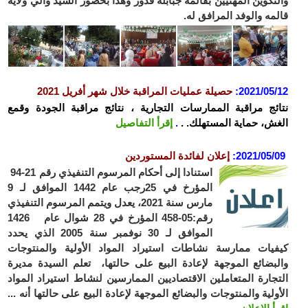
تكوين المهنيين بقالمة جبابلة قدور وهذا بحضور السيد والي ولاية
مه والوفد المرافق له.
2021/05
:
حصيلة عمليات المراقبة خلال شهر أفريل 2021
ئج مراقبة الممارسات التجارية ، نتائج مراقبة الجودة وقمع
ش، حماية المستهلك. .
.
إقرأ التفاصيل
2021/05/
:
إعلان لفائدة المستوردين
استنادا إلى أحكام المرسوم التنفيذي رقم 21-94
المؤرخ في 25رجب عام 1442 الموافق لـ 9
مارس سنة 2021، يعدل ويتمم المرسوم التنفيذي
رقم:05-458 المؤرخ في 28 شوال عام 1426
الموافق لـ 30 نوفمبر سنة 2005 الذي يحدد
يات ممارسة نشاطات استيراد المواد الأولية والمنتوجات
بضائع الموجهة لإعادة البيع على حالتها، تعلم السيدة مديرة
جارة المتعاملين الاقتصاديين الممارسين لنشاط استيراد المواد
ولية والمنتوجات والبضائع الموجهة لإعادة البيع على حالتها أنه ...