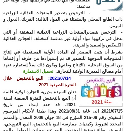
مدعمة:
- الترخيص بتصدير المنتجات الغذائية الزراعية
 الطابع المحلي والمتمثلة في المواد التالية: الفريك، الديول و
رمز.
لترخيص بتصديرالمنتجات الزراعية الغذائية المشتقة أو التي
ل في تركيبها مواد أولية غير مدعمة كمختلف العجائن الغذائية
سكس والسميد والفرينة.
ط أن يثبت المصدر أن المادة الأولية المستعملة في إنتاج
نتوجات الموجهة للتصدير قد تم إستيرادها من طرفه أو إقتناها
السوق المحلية (الإنتاج وطني) ويكون ذلك بملأ إستمارة تعهد
م مصالح المديرية الولائية للتجارة...
تحميل الاستمارة
2021/07/14
:
البيع بالتخفيض خلال
الفترة الصيفية 2021
تعلن السيدة مديرية التجارة لولاية قالمة
أن البيع بالتخفيض للفترة الصيفية لسنة
2021، قد حدد ابتداء من تاريخ
2021/07/15 الى غاية 2021/08/31 وهذا طبقا لأحكام المرسوم
التنفيذي رقم 06-215 المؤرخ في 18 جوان 2006 المعدل والمتمم
حدد لشروط وكيفيات ممارسة البيع بالتخفيض، البيع الترويجي،
يع في حالة تصفية المخزون، البيع عند مخازن المعامل والبيع