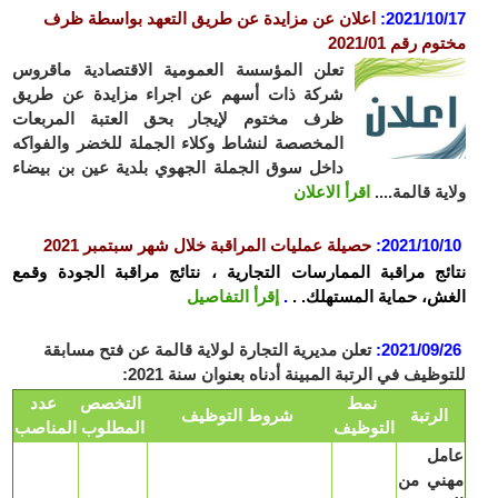
2021/10
:
ا
علان عن مزايدة عن طريق التعهد بواسطة ظرف
م رقم 2021/01
تعلن المؤسسة العمومية الاقتصادية ماقروس
شركة ذات أسهم عن اجراء مزايدة عن طريق
ظرف مختوم لإيجار بحق العتبة المربعات
المخصصة لنشاط وكلاء الجملة للخضر والفواكه
داخل سوق الجملة الجهوي بلدية عين بن بيضاء
ية قالمة....
اقرأ الاعلان
2021/10/
:
حصيلة عمليات المراقبة خلال شهر سبتمبر 2021
ئج مراقبة الممارسات التجارية ، نتائج مراقبة الجودة وقمع
ش، حماية المستهلك. .
.
إقرأ التفاصيل
2021/09/
:
تعلن مديرية التجارة لولاية قالمة عن فتح مسابقة
وظيف في الرتبة المبينة أدناه بعنوان سنة 2021:
نمط
التخصص
عدد
لرتبة
شروط التوظيف
التوظيف
المطلوب
المناصب
مل
ني من