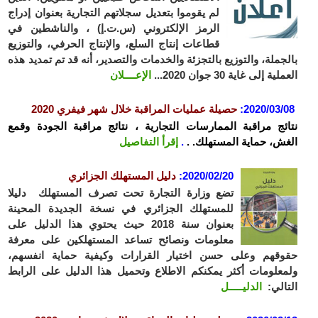
لم يقوموا بتعديل سجلاتهم التجارية بعنوان إدراج
الرمز الإلكتروني (س.ت.إ) ، والناشطين في
قطاعات إنتاج السلع، والإنتاج الحرفي، والتوزيع
جملة، والتوزيع بالتجزئة والخدمات والتصدير، أنه قد تم تمديد هذه
ملية إلى غاية
30 جوان 2020
...
الإعــــلان
2020/03/
:
حصيلة عمليات المراقبة خلال شهر فيفري 2020
ئج مراقبة الممارسات التجارية ، نتائج مراقبة الجودة وقمع
ش، حماية المستهلك. .
.
إقرأ التفاصيل
2020/02/20
:
دليل المستهلك الجزائري
تضع وزارة التجارة تحت تصرف المستهلك دليلا
للمستهلك الجزائري في نسخة الجديدة المحينة
بعنوان سنة 2018 حيث يحتوي هذا الدليل على
معلومات ونصائح تساعد المستهلكين على معرفة
قهم وعلى حسن اختيار القرارات وكيفية حماية انفسهم،
علومات أكثر يمكنكم الاطلاع وتحميل هذا الدليل على الرابط
الي:
الدليـــــل