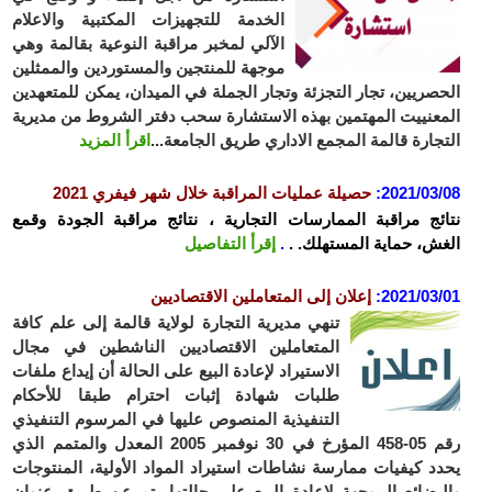
الخدمة للتجهيزات المكتبية والاعلام
الآلي لمخبر مراقبة النوعية بقالمة وهي
موجهة للمنتجين والمستوردين والممثلين
صريين، تجار التجزئة وتجار الجملة في الميدان، يمكن للمتعهدين
عنييت المهتمين بهذه الاستشارة سحب دفتر الشروط من مديرية
جارة قالمة المجمع الاداري طريق الجامعة...
اقرأ المزيد
2021/03
:
حصيلة عمليات المراقبة خلال شهر فيفري 2021
ئج مراقبة الممارسات التجارية ، نتائج مراقبة الجودة وقمع
ش، حماية المستهلك. .
.
إقرأ التفاصيل
2021/03
:
إعلان إلى المتعاملين الاقتصاديين
تنهي مديرية التجارة لولاية قالمة إلى علم كافة
المتعاملين الاقتصاديين الناشطين في مجال
الاستيراد لإعادة البيع على الحالة أن إيداع ملفات
طلبات شهادة إثبات احترام طبقا للأحكام
التنفيذية المنصوص عليها في المرسوم التنفيذي
رقم 05-458 المؤرخ في 30 نوفمبر 2005 المعدل والمتمم الذي
د كيفيات ممارسة نشاطات استيراد المواد الأولية، المنتوجات
بضائع الموجهة لإعادة البيع على حالتها يتم عن طريق عنوان