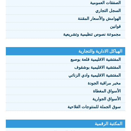
صفقات العمومية
سجل التجاري
هوامش والأسعار المقننة
انين
موعة نصوص تنظيمية وتشريعية
ياكل الادارية والتجارية
مفتشية الاقليمية قلعة بوصبع
مفتشية الاقليمية بوشقوف
مفتشية الاقليمية وادي الزناتي
بر مراقبة الجودة
أسواق المغطاة
أسواق الجوارية
ق الجملة للمنتوجات الفلاحية
كتبة الرقمية