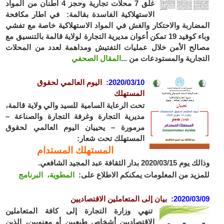
غلق 7 محلات تجارية وحجز 4 أطنان من المواد
الاستهلاكية الفاسدة بقالمة: في اطار مكافحة
ضاربة والاحتكار والغش في المواد الاستهلاكية خاصة مع تفشي
وباء كوفيد 19 تمكن أعوان مديرية التجارة لولاية قالمة بالتنسيق مع
لح الأمن خلال عمليات التفتيش ومداهمة لعدد من المحلات
جارية والمستودعات من ...
المقال الصحفي
2020/03/10
:
اليوم العالمي لحقوق
المستهلك
تحت الرعاية السامية للسيد والي ولاية قالمة،
مديرية التجارة وغرفة التجارة والصناعة –
مرمورة – يحييان اليوم العالمي لحقوق
المستهلك تحت شعار:
المستهلك المستدام
2020/0 بدار الثقافة عبد المجيد الشافعي.
زيد من المعلومات يمكنكم الاطلاع على:
المطوية،
البرنامج
2020/03
:
بيان إلى المتعاملين الاقتصاديين
تنهي وزارة التجارة إلى كافة المتعاملين
الاقتصاديين أشخاص طبعيين أو معنويين، الذين