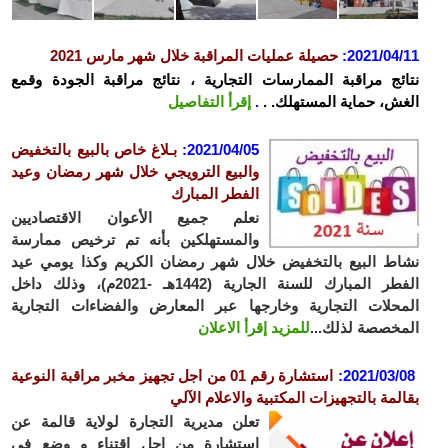
2021/04
:
حصيلة عمليات المراقبة خلال شهر مارس 2021
ئج مراقبة الممارسات التجارية ، نتائج مراقبة الجودة وقمع
ش، حماية المستهلك. .
.
إقرأ التفاصيل
2021/04/05
:
بـلاغ خاص بالبيع بالتخفيض
والبيع الترويجي خلال شهر رمضان وعيد
الفطر المبارك
نعلم جميع الأعوان الاقتصاديين
والمستهلكين بأنه تم ترخيص ممارسة
ط البيع بالتخفيض خلال شهر رمضان الكريم وكذا يومي عيد
الفطر المبارك للسنة الجارية (1442هـ -2021م)، وذلك داخل
حلات التجارية وخارجها عبر المعارض والفضاءات التجارية
خصصة لذلك...
للمزيد إقرأ الاعلان
2021/03/
:
استشارة رقم 01 من اجل تجهيز مخبر مراقبة النوعية
لمة بالتجهيزات المكتبية والاعلام الآلي
تعلن مديرية التجارة لولاية قالمة عن
استشارة من اجل إقتناء و وضع في