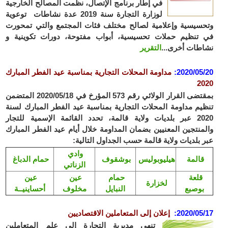
في إطار برنامج الإتصال، نظمت المصالح الخارجية
لوزارة التجارة سنة 2019 عدة نشاطات توعوية
سيسية وإعلامية لصالح مختلف فئات المجتمع والتي تمحورت
تنظيم حملات تحسيسية، أبواب مفتوحة، دورات تكوينية و
طات أخرى...
التقرير
2020/05
:
مداومة المحلات التجارية بمناسبة عيد الفطر المبارك
2
بمقتضى القرار الولائي رقم 573 المؤرخ في 2020/05/18 المتضمن
يم مداومة المحلات التجارية بمناسبة عيد الفطر المبارك لسنة
2020 عبر بلديات ولاية قالمة، تحدد القائمة الإسمية للتجار
منتجين المعنيين بضمان المداومة خلال أيام عيد الفطر المبارك
 بلديات ولاية قالمة حسب الجداول التالية:
وادي
قالمة
هيليوبوليس
بوشقوف
حمام الدباغ
الزناتي
قلعة
حمام
عين
عين
لخزارة
بوصبع
النبايل
مخلوف
أحساينيــة
2020/05
:
إعلان إلى المتعاملين الاقتصاديين
تنهي مديرية التجارة إلى علم المتعاملين