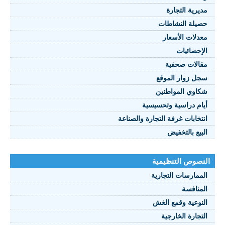
يرية التجارة
يلة النشاطات
نصوص 2021
دلات الأسعار
FRANÇAI
إحصائيات
الات صحفية
ل زوار الموقع
اوي المواطنين
ام دراسية وتحسيسية
تخابات غرفة التجارة والصناعة
بيع بالتخفيض
صوص التنظيمية
ممارسات التجارية
منافسة
نوعية وقمع الغش
تجارة الخارجية