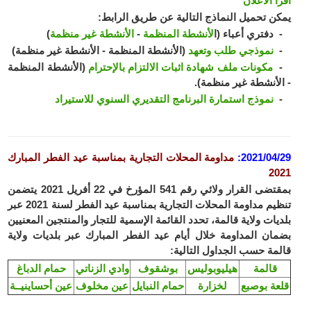
أ الاعلان
ن تحميل النماذج التالية عن طريق الرابط:
فتري أعباء (ا
لأنشطة المنظمة
-
الأنشطة غير منظمة
)
نموذجي طلب وتعهد
(الأنشطة المنظمة - الأنشطة غير منظمة)
مكونات ملف شهادة اثبات الالتزام بالإحترام
(الأنشطة المنظمة
لأنشطة غير منظمة).
نموذج استمارة البرنامج التقديري السنوي للاستيراد
2021/04
:
مداومة المحلات التجارية بمناسبة عيد الفطر المبارك
2
تضى ال
قرار ولائي رقم 541 المؤرخ في 22 أفريل 2021 يتضمن
تنظيم مداومة المحلات التجارية بمناسبة عيد الفطر لسنة 2021 عبر
يات ولاية قالمة، تحدد القائمة الإسمية للتجار والمنتجين المعنيين
ان المداومة خلال أيام عيد الفطر المبارك عبر بلديات ولاية
مة حسب الجداول التالية:
قالمة
هيليوبوليس
بوشقوف
وادي الزناتي
حمام الدباغ
عة بوصبع
لخزارة
حمام النبايل
عين مخلوف
عين أحساينيــة