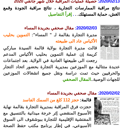
2020/02
:
حصيلة عمليات المراقبة خلال شهر جانفي 2020
ئج مراقبة الممارسات التجارية ، نتائج مراقبة الجودة وقمع
ش، حماية المستهلك. .
.
إقرأ التفاصيل
2020/02/03:
مقال صحفي بجريدة المساء
مديرة التجارة بقالمة لـ " المساء":
التموين بحليب
الأكياس عاد الى طبيعته
قالت مديرة التجارة بولاية قالمة السيدة مباركي
كريمة إن عملية التموين بحليب الأكياس المدعم
رجعت الى طبيعتها العادية في الولاية. بعد اجتماعات
دة متتالية مع الموزعين بمديرية التجارة بحضور اتحاد التجار
حرفيين حيث تمت دراسة ونقل جميع انشغالات الموزعين
هات الوصية..
المقال الصحفي
2020/02/
مقال صحفي بجريدة المساء
قالمة:
حجز 112 كلغ من السمك الفاسد
حجزت فرق المراقبة بمديرية التجارة بقالمة نهاية
الأسبوع المنقضي إثر خرجة ميدانية بالتنسيق مع
المفتشية الإقليمية للتجارة ببوشقوف الى السوق
الأسبوعي، في إطار برنامج مكتب حفظ الصحة