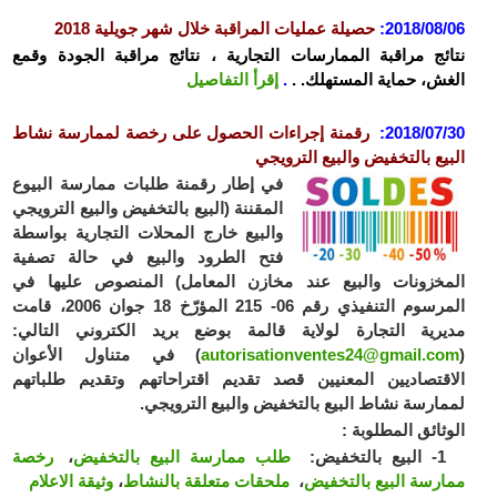
2018/08/06
:
حصيلة عمليات المراقبة خلال شهر جويلية 2018
نتائج مراقبة الممارسات التجارية ، نتائج مراقبة الجودة وقمع
الغش، حماية المستهلك. .
.
إقرأ التفاصيل
2018/07/30
:
رقمنة إجراءات الحصول على رخصة لممارسة نشاط
البيع بالتخفيض والبيع الترويجي
في إطار رقمنة طلبات ممارسة البيوع
المقننة (البيع بالتخفيض والبيع الترويجي
والبيع خارج المحلات التجارية بواسطة
فتح الطرود والبيع في حالة تصفية
اﻟﻤﺨزونات والبيع عند مخازن المعامل) المنصوص عليها في
المرسوم التنفيذي رقم 06- 215 المؤرّخ 18 جوان 2006، قامت
مديرية التجارة لولاية قالمة بوضع بريد الكتروني التالي:
(
autorisationventes24@gmail.com
) في متناول الأعوان
الاقتصاديين المعنيين قصد تقديم اقتراحاتهم وتقديم طلباتهم
لممارسة نشاط البيع بالتخفيض والبيع الترويجي.
الوثائق المطلوبة :
1- البيع بالتخفيض:
طلب ممارسة البيع بالتخفيض
،
رخصة
ممارسة البيع بالتخفيض
،
ملحقات متعلقة بالنشاط
،
وثيقة الاعلام