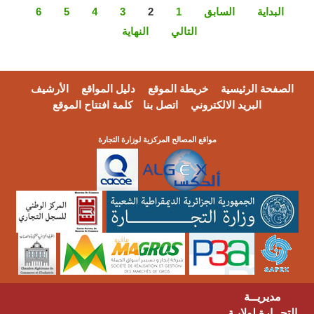
البداية
السابق
1
2
3
4
5
6
التالي
النهاية
الصفحة الرئيسية
خريطة الموقع
دليل المواقع
الأرشيف
البريد الالكتروني
اتصل بنا
كلمة افتتاح الموقع
مواقع المصالح المركزية لوزارة التجارة
مديريــة
التجــارة لولايـة