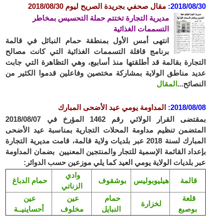
2018/08/30
:
مقال صحفي بجريدة الصريح ليوم 2018/08/30
مديرية التجارة تختتم حملة التحسيس بمخاطر
التسممات الغذائية
انتهى أمس الأول بمنطقة حمام النبائل في قالمة
برنامج قافلة التسممات الغذائية التي كانت مصالح
التجارة بقالمة قد أطلقتها منذ أسابيع، وهي التظاهرة التي جابت
عديد مناطق الولاية بمشاركة مختصين وفاعلين قدموا الكثير من
النصائح...
المقال
2018/08/08
:
المداومة يومي عيد الأضحى المبارك
بمقتضى القرار الولائي رقم 1462 المؤرخ في 2018/08/07
المتضمن تنظيم مداومة المحلات التجارية بمناسبة عيد الأضحى
المبارك لسنة 2018 عبر بلديات ولاية قالمة، قامت مديرية التجارة
بإعداد القائمة الإسمية للتجار والمنتجين المعنيين بضمان المداومة
عبر بلديات الولاية يومي العيد كما يلي موزعين حسب الدوائر:
وادي
قالمة
هيليوبوليس
بوشقوف
حمام الدباغ
الزناتي
قلعة
حمام
عين
عين
لخزارة
بوصبع
النبايل
مخلوف
أحساينيــة