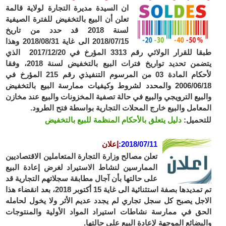
ان السيدة مديرة التجارة لولاية قالمة
تعلن أن البيع بالتخفيض للفترة الصيفية
لسنة 2018 قد حدد من تاريخ
2018/07/15 الى غاية 2018/08/31 وهذا
طبقا للقرار الولائي رقم 3313 المؤرخ في 2017/12/20 الذي
يتضمن تحديد تواريخ فترات البيع بالتخفيض لسنة 2018، وفقا
لأحكام المادة 03 من المرسوم التنفيذي رقم 215 المؤرخ في
2006/06/18 والمحدد لشروط وكيفيات ممارسة البيع بالتخفيض
والبيع الترويجي والبيع في حالة تصفية المخزونات والبيع عند مخازن
المعامل والبيع خارج المحلات التجارية بواسطة فتح الطرود.
للتحميل:
دليل يتعلق بالأحكام المنظمة للبيع بالتخفيض
2018/07/11
:
إعلان
تعلن مصالح وزارة التجارة المتعاملين الاقتصاديين
الممارسين لنشاط الاستيراد لغرض إعادة البيع
على حالتها بأن آجال مطابقة سجلاتهم التجارية قد
تم تمديدها بصفة استثنائية الى غاية 15 أكتوبر 2018، بعد انقضاء هذا
الاجل يصبح كل سجل تجاري لم يجدد عديم الأثر ولا يخول لحامله
الحق في ممارسة نشاطات استيراد المواد الأولية والمنتوجات
والبضائع الموجهة لإعادة البيع على حالتها.