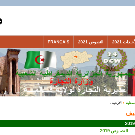
حـداث 2021
النصوص 2021
FRANÇAIS
لسفلية
الأرشيف
يف
النصـوص 2019