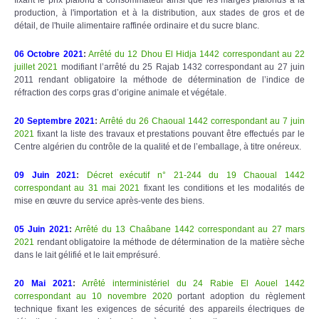
production, à l'importation et à la distribution, aux stades de gros et de
détail, de l'huile alimentaire raffinée ordinaire et du sucre blanc.
06 Octobre 2021
:
Arrêté du 12 Dhou El Hidja 1442 correspondant au 22
juillet 2021
modifiant l’arrêté du 25 Rajab 1432 correspondant au 27 juin
2011 rendant obligatoire la méthode de détermination de l’indice de
réfraction des corps gras d’origine animale et végétale.
20 Septembre 2021
:
Arrêté du 26 Chaoual 1442 correspondant au 7 juin
2021
fixant la liste des travaux et prestations pouvant être effectués par le
Centre algérien du contrôle de la qualité et de l’emballage, à titre onéreux.
09 Juin 2021
:
Décret exécutif n° 21-244 du 19 Chaoual 1442
correspondant au 31 mai 2021
fixant les conditions et les modalités de
mise en œuvre du service après-vente des biens.
05 Juin 2021
:
Arrêté du 13 Chaâbane 1442 correspondant au 27 mars
2021
rendant obligatoire la méthode de détermination de la matière sèche
dans le lait gélifié et le lait emprésuré.
20 Mai 2021
:
Arrêté interministériel du 24 Rabie El Aouel 1442
correspondant au 10 novembre 2020
portant adoption du règlement
technique fixant les exigences de sécurité des appareils électriques de