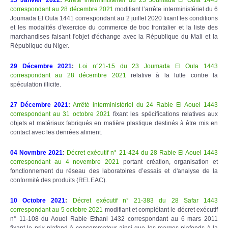
correspondant au 28 décembre 2021
modifiant l’arrête interministériel du 6
Joumada El Oula 1441 correspondant au 2 juillet 2020 fixant les conditions
et les modalités d'exercice du commerce de troc frontalier et la liste des
marchandises faisant l'objet d'échange avec la République du Mali et la
République du Niger.
29 Décembre 2021
:
Loi n°21-15 du 23 Joumada El Oula 1443
correspondant au 28 décembre 2021
relative à la lutte contre la
spéculation illicite.
27 Décembre 2021
:
Arrêté interministériel du 24 Rabie El Aouel 1443
correspondant au 31 octobre 2021
fixant les spécifications relatives aux
objets et matériaux fabriqués en matière plastique destinés à être mis en
contact avec les denrées aliment.
04 Novmbre 2021
:
Décret exécutif n° 21-424 du 28 Rabie El Aouel 1443
correspondant au 4 novembre 2021
portant création, organisation et
fonctionnement du réseau des laboratoires d’essais et d'analyse de la
conformité des produits (RELEAC).
10 Octobre 2021
:
Décret exécutif n° 21-383 du 28 Safar 1443
correspondant au 5 octobre 2021
modifiant et complétant le décret exécutif
n° 11-108 du Aouel Rabie Ethani 1432 correspondant au 6 mars 2011
fixant le prix plafond à consommateur ainsi que les marges plafonds à la