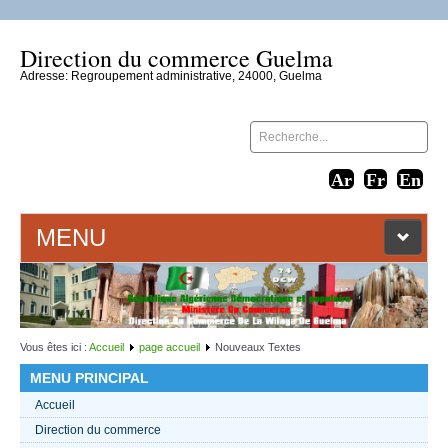
Direction du commerce Guelma
Adresse: Regroupement administrative, 24000, Guelma
MENU
ACCUEIL
LIENS WEB
Vous êtes ici :
Accueil
page accueil
Nouveaux Textes
MENU PRINCIPAL
CONTACT
Accueil
Direction du commerce
TEXTES 2021