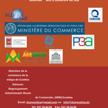
Webmail
Mot d'ouverure de site
Direction de la
commerce de la
wilaya de Guelma
Adresse:
Regroupement
Administratif, Route
de l'universite, 24000,Guelma.
Email:
dcwguelma@gmail.com
ou
info@dcwguelma.dz
Tel: 037 26.04.81 Fax: 037 26.04.82