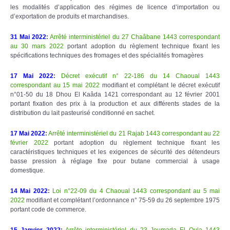
les modalités d’application des régimes de licence d’importation ou
d’exportation de produits et marchandises.
31 Mai 2022
:
Arrêté interministériel du 27 Chaâbane 1443 correspondant
au 30 mars 2022
portant adoption du règlement technique fixant les
spécifications techniques des fromages et des spécialités fromagères
17 Mai 2022
:
Décret exécutif n° 22-186 du 14 Chaoual 1443
correspondant au 15 mai 2022
modifiant et complétant le décret exécutif
n°01-50 du 18 Dhou El Kaâda 1421 correspondant au 12 février 2001
portant fixation des prix à la production et aux différents stades de la
distribution du lait pasteurisé conditionné en sachet.
17 Mai 2022
:
Arrêté interministériel du 21 Rajab 1443 correspondant au 22
février 2022
portant adoption du règlement technique fixant les
caractéristiques techniques et les exigences de sécurité des détendeurs
basse pression à réglage fixe pour butane commercial à usage
domestique.
14 Mai 2022
:
Loi n°22-09 du 4 Chaoual 1443 correspondant au 5 mai
2022
modifiant et complétant l’ordonnance n° 75-59 du 26 septembre 1975
portant code de commerce.
15 Janvier 2022
:
Arrête interministériel du 23 Joumada El Oula 1443