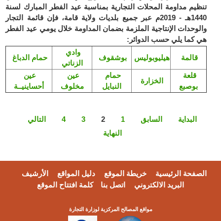
تنظيم مداومة المحلات التجارية بمناسبة عيد الفطر المبارك لسنة
1440هـ - 2019م عبر جميع بلديات ولاية قامة، فإن قائمة التجار
والوحدات الإنتاجية الملزمة بضمان المداومة خلال يومي عيد الفطر
هي كما يلي حسب الدوائر:
وادي
قالمة
هيليوبوليس
بوشقوف
حمام الدباغ
الزناتي
قلعة
حمام
عين
عين
الخزارة
بوصبع
النبايل
مخلوف
أحساينيــة
البداية
السابق
1
2
3
4
التالي
النهاية
الصفحة الرئيسية
خريطة الموقع
دليل المواقع
الأرشيف
البريد الالكتروني
اتصل بنا
كلمة افتتاح الموقع
مواقع المصالح المركزية لوزارة التجارة