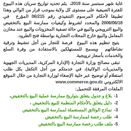
غاية شهر سبتمبر سنة 2019، يتَم تحديد تواريخ سريان هذه البيوع
للفترة الصيفية على مستوى كل ولاية بموجب قرار من الوالي وهذا
تطبيقا لأحكام المرسوم التنفيذي رقم 06/215 المؤرخ في
2006/06/18 والمحدد لشروط وكيفيات ممارسة البيع بالتخفيض
والبيع الترويجي والبيع في حالة تصفية المخزونات والبيع عند مخازن
المعامل والبيع خارج المحلات التجارية بواسطة فتح الطرود.
يتيح تنظيم هذه البيوع فرصة للتجار من أجل تنشيط وترقية
نشاطاتهم ويسمح للمستهلكين بالاستفادة من وفرة السلع
والخدمات بأسعار ترويجية.
تبقى مصالح وزارة التجارة (الإدارة المركزية، المديريات الجهوية
والمديريات الولائية)، في خدمتكم من أجل التكفل بكل طلب
استعلام أو توضيح عبر خلية الإصغاء لوزارة التجارة من خلال الموقع
الالكتروني www.commerce.gov.dz
الملفات المرفقة للتحميل:
1-
بلاغ و جدول يتعلق بتواريخ ممارسة عملية البيع بالتخفيض
،
2-
دليل يتعلق بالأحكام المنظمة للبيع بالتخفيض
،
3-
نماذج الوثائق المستعملة لممارسة البيع بالتخفيض
4-
طلب رخصة لممارسة البيع بالتخفيض
5-
ملف طلب رخصة ممارسة البيع بالتخفيض