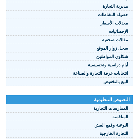
يرية التجارة
يلة النشاطات
نصوص 2021
دلات الأسعار
FRANÇAI
إحصائيات
الات صحفية
ل زوار الموقع
اوي المواطنين
ام دراسية وتحسيسية
تخابات غرفة التجارة والصناعة
بيع بالتخفيض
صوص التنظيمية
ممارسات التجارية
منافسة
نوعية وقمع الغش
تجارة الخارجية