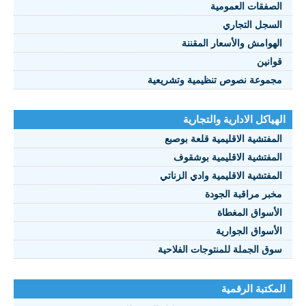
صفقات العمومية
سجل التجاري
هوامش والأسعار المقننة
انين
موعة نصوص تنظيمية وتشريعية
ياكل الادارية والتجارية
مفتشية الاقليمية قلعة بوصبع
مفتشية الاقليمية بوشقوف
مفتشية الاقليمية وادي الزناتي
بر مراقبة الجودة
أسواق المغطاة
أسواق الجوارية
ق الجملة للمنتوجات الفلاحية
كتبة الرقمية