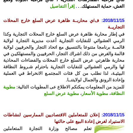
ش، حماية المستهلك. .
.
إقرأ التفاصيل
2018/11
:
ف/ي محاربــة ظاهرة عرض السلع خارج المحلات
جاريــة
إطار محاربة ظاهرة عرض السلع خارج المحلات التجارية وكذا
مي العشوائي للنفايات التجارية أعدت مديرية التجارة لولاية
مــة برنامجا متنوعا بالتنسيق مع اتحاد التجار والحرفيين لولاية
مة والغرض من ذلك اشراك التجار، الحرفييـن والمستهلكيـن في
ربة ظاهرتي عرض السلع خارج المحلات والفضاءات المحاذية
 والرمي العشوائي للنفايات التجارية باحترام شـروط النظافة
يئيـة، لذا نطلب من كل فئات المجتمـع الانخراط في العملية
ادة الرونق والجمال لولايتنــا.
زيد من المعلومات يمكنكم الاطلاع عى المطويات التالية:
مطوية
ظافة
،
مطوية الأسعار
،
مطوية عرض السلع
2018/11
:
إعلان للمتعاملين الاقتصاديين الممارسين لنشاطات
ستيراد لغرض إعادة البيع على حالتها
تعلم مصالح وزارة التجارة المتعاملين