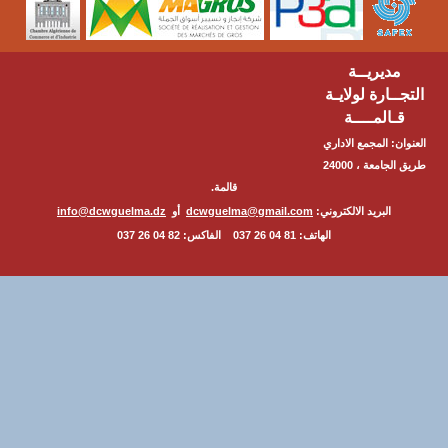
مديريــة
ــارة لولايـة
ـالمــــة
ن: المجمع الاداري
طريق الجامعة ، 24000
قالمة.
البريد الالكتروني:
dcwguelma@gmail.com
أو
info@dcwguelma.dz
الهاتف: 81 04 26 037 الفاكس: 82 04 26 037