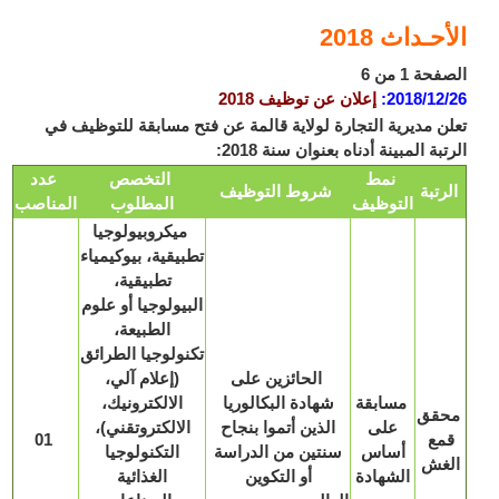
حـداث 2018
ة 1 من 6
2018/12
:
إعلان عن توظيف 2018
ن مديرية التجارة لولاية قالمة عن فتح مسابقة للتوظيف في
بة المبينة أدناه بعنوان سنة 2018:
نمط
التخصص
عدد
رتبة
شروط التوظيف
التوظيف
المطلوب
المناصب
ميكروبيولوجيا
تطبيقية، بيوكيمياء
تطبيقية،
البيولوجيا أو علوم
الطبيعة،
تكنولوجيا الطرائق
الحائزين على
(إعلام آلي،
مسابقة
شهادة البكالوريا
الالكترونيك،
قق
على
الذين أتموا بنجاح
الالكتروتقني)،
مع
01
أساس
سنتين من الدراسة
التكنولوجيا
غش
الشهادة
أو التكوين
الغذائية