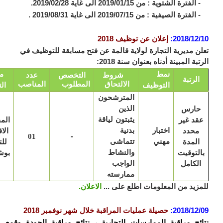
رة الشتوية : من 2019/01/15 الى غاية 2019/02/28.
رة الصيفية : من 2019/07/15 الى غاية 2019/08/31 .
2018/12
:
إعلان عن توظيف 2018
ن مديرية التجارة لولاية قالمة عن فتح مسابقة للتوظيف في
بة المبينة أدناه بعنوان سنة 2018:
نمط
مكان
شروط
التخصص
عدد
الرتبة
الالتحاق
المطلوب
المناصب
التوظيف
التعيين
المترشحون
ارس
الذين
قد غير
يثبتون لياقة
المفتشية
اختبار
محدد
بدنية
الاقليمية
-
01
مهني
المدة
تتماشى
للتجارة
لتوقيت
والنشاط
بوشقوف
لكامل
الواجب
ممارسته
زيد من المعلومات اطلع على ...
الاعلان.
2018/12
:
حصيلة عمليات المراقبة خلال شهر نوفمبر 2018
ئج مراقبة الممارسات التجارية ، نتائج مراقبة الجودة وقمع