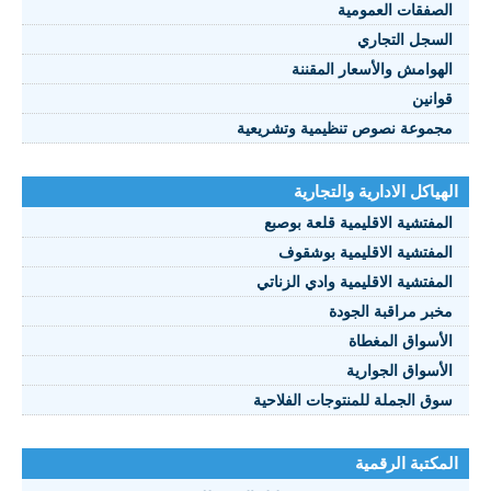
صفقات العمومية
سجل التجاري
هوامش والأسعار المقننة
انين
موعة نصوص تنظيمية وتشريعية
ياكل الادارية والتجارية
مفتشية الاقليمية قلعة بوصبع
مفتشية الاقليمية بوشقوف
مفتشية الاقليمية وادي الزناتي
بر مراقبة الجودة
أسواق المغطاة
أسواق الجوارية
ق الجملة للمنتوجات الفلاحية
كتبة الرقمية