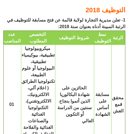
وظيف 2018
 تعلن مديرية التجارة لولاية قالمة عن فتح مسابقة للتوظيف في
بة المبينة أدناه بعنوان سنة 2018:
نمط
التخصص
عدد
رتبة
شروط التوظيف
التوظيف
المطلوب
المناصب
ميكروبيولوجيا
تطبيقية، بيوكيمياء
تطبيقية،
البيولوجيا أو علوم
الطبيعة،
تكنولوجيا الطرائق
الحائزين على
( اعلام آلي،
مسابقة
شهادة البكالوريا
الالكترونيك،
قق
على
الذين أتموا بنجاح
الالكتروتقني)،
مع
01
أساس
سنتين من الدراسة
التكنولوجيا
غش
الشهادة
أو التكوين
الغذائية
العالي
والصناعات
الغذائية والفلاحة
الغذائية، الكيمياء