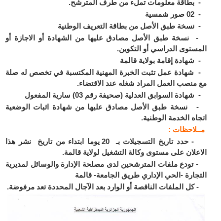
طاقة معلومات تملء من طرف المترشح.
مسية
سخة طبق الأصل من بطاقة التعريف الوطنية
سخة طبق الأصل مصادق عليها من الشهادة أو الاجازة أو
ستوى الدراسي أو التكوين.
هادة إقامة بولاية قالمة
هادة عمل تثبت الخبرة المهنية المكتسبة في تخصص له صلة
منصب العمل المراد شغله عند الاقتضاء.
ادة السوابق العدلية (صحيفة رقم 03) سارية المفعول
سخة طبق الأصل مصادق عليها من شهادة اثبات الوضعية
اه الخدمة الوطنية.
ـلاحظات :
- حدد تاريخ التسجيلات بـ 20 يوما ابتداء من تاريخ نشر هذا
علان على مستوى وكالة التشغيل لولاية قالمة.
ودع ملفات المترشحين لدى مصلحة الإدارة والوسائل لمديرية
جارة -الحي الإداري طريق الجامعة- قالمة
ل الملفات الناقصة أو الوارد بعد الآجال المحددة تعد مرفوضة.