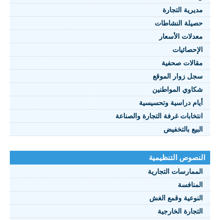
يرية التجارة
يلة النشاطات
نصوص 2021
دلات الأسعار
FRANÇAI
إحصائيات
الات صحفية
ل زوار الموقع
اوي المواطنين
ام دراسية وتحسيسية
تخابات غرفة التجارة والصناعة
بيع بالتخفيض
صوص التنظيمية
ممارسات التجارية
منافسة
نوعية وقمع الغش
تجارة الخارجية