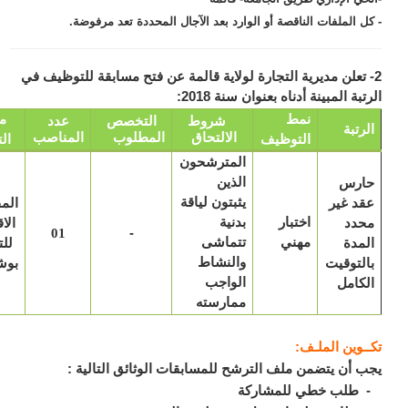
ل الملفات الناقصة أو الوارد بعد الآجال المحددة تعد مرفوضة.
 تعلن مديرية التجارة لولاية قالمة عن فتح مسابقة للتوظيف في
بة المبينة أدناه بعنوان سنة 2018:
نمط
مكان
شروط
التخصص
عدد
رتبة
الالتحاق
المطلوب
المناصب
التوظيف
التعيين
المترشحون
ارس
الذين
د غير
يثبتون لياقة
المفتشية
اختبار
حدد
بدنية
الاقليمية
-
01
مهني
مدة
تتماشى
للتجارة
لتوقيت
والنشاط
بوشقوف
كامل
الواجب
ممارسته
ـوين الملـف:
 أن يتضمن ملف الترشح للمسابقات الوثائق التالية :
طلب خطي للمشاركة