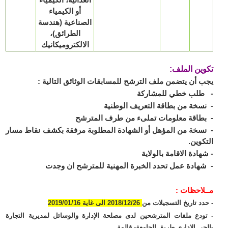
أو الكيمياء
الصناعية (هندسة
الطرائق)،
الالكتروميكانيك
ين الملف:
 أن يتضمن ملف الترشح للمسابقات الوثائق التالية :
طلب خطي للمشاركة
سخة من بطاقة التعريف الوطنية
طاقة معلومات تملىء من طرف المترشح
سخة من المؤهل أو الشهادة المطلوبة مرفقة بكشف نقاط مسار
كوين.
هادة الاقامة بالولاية
هادة عمل تحدد الخبرة المهنية للمترشح ان وجدت
لاحظات :
دد تاريخ التسجيلات من
2018/12/26 الى غاية 2019/01/16
ودع ملفات المترشحين لدى مصلحة الإدارة والوسائل لمديرية التجارة
حي الإداري طريق الجامعة- قالمة