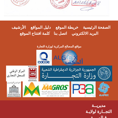
فحة الرئيسية
خريطة الموقع
دليل المواقع
الأرشيف
البريد الالكتروني
اتصل بنا
كلمة افتتاح الموقع
مواقع المصالح المركزية لوزارة التجارة
مديريــة
ــارة لولايـة
ـالمــــة