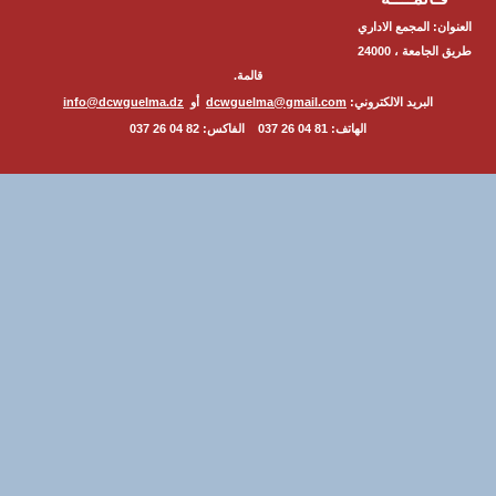
ن: المجمع الاداري
طريق الجامعة ، 24000
قالمة.
البريد الالكتروني:
dcwguelma@gmail.com
أو
info@dcwguelma.dz
الهاتف: 81 04 26 037 الفاكس: 82 04 26 037