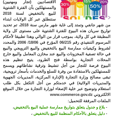
الاقتصاديين (تجار ومهنيين)
والمستهلكين بأن الفترة الشتوية
للبيع بالتخفيض لسنة 2018
ستنطلق عبر كل الولايات ابتداء
من شهر جانفي وتمتد إلى غاية شهر مارس سنة 2018، تم تحديد
تواريخ سريان هذه البيوع للفترة الشتوية على مستوى كل ولاية
المطبقة في كل ولاية، بموجب قرار من الوالي وهذا تطبيقا لأحكام
المرسوم التنفيذي رقم 06/215 المؤرخ في 18/06/ 2006 والمحدد
لشروط وكيفيات ممارسة البيع بالتخفيض والبيع الترويجي والبيع
في حالة تصفية المخزونات والبيع عند مخازن المعامل والبيع خارج
المحلات التجارية بواسطة فتح الطرود، يتيح تنظيم هذه
البيوع فرصة للتجار من أجل تنشيط وترقية نشاطاتهم ويسمح
للمستهلكين بالاستفادة من وفرة للسلع والخدمات بأسعار ترويجية،
تبقى مصالح وزارة التجارة (الإدارة المركزية، المديريات الجهوية
والمديريات الولائية) في خدمتكم من أجل التكفل بكل طلب
استعلام وتوضيح عبر خلية الإصغاء لوزارة التجارة من خلال الموقع
الالكتروني www.commerce.gov.dz
الملفات المرفقة للتحميل:
-
بلاغ و جدول يتعلق بتواريخ ممارسة عملية البيع بالتخفيض
،
-
دليل يتعلق بالأحكام المنظمة للبيع بالتخفيض
،