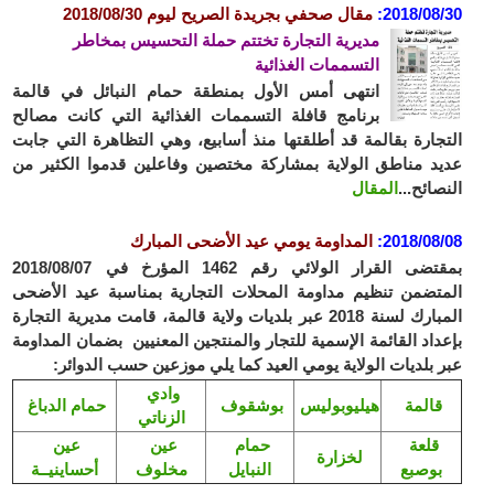
2018/08/30
:
مقال صحفي بجريدة الصريح ليوم 2018/08/30
مديرية التجارة تختتم حملة التحسيس بمخاطر
التسممات الغذائية
انتهى أمس الأول بمنطقة حمام النبائل في قالمة
برنامج قافلة التسممات الغذائية التي كانت مصالح
التجارة بقالمة قد أطلقتها منذ أسابيع، وهي التظاهرة التي جابت
عديد مناطق الولاية بمشاركة مختصين وفاعلين قدموا الكثير من
النصائح...
المقال
2018/08/08
:
المداومة يومي عيد الأضحى المبارك
بمقتضى القرار الولائي رقم 1462 المؤرخ في 2018/08/07
المتضمن تنظيم مداومة المحلات التجارية بمناسبة عيد الأضحى
المبارك لسنة 2018 عبر بلديات ولاية قالمة، قامت مديرية التجارة
بإعداد القائمة الإسمية للتجار والمنتجين المعنيين بضمان المداومة
عبر بلديات الولاية يومي العيد كما يلي موزعين حسب الدوائر:
وادي
قالمة
هيليوبوليس
بوشقوف
حمام الدباغ
الزناتي
قلعة
حمام
عين
عين
لخزارة
بوصبع
النبايل
مخلوف
أحساينيــة