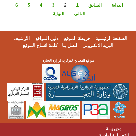
البداية
السابق
1
2
3
4
5
6
التالي
النهاية
الصفحة الرئيسية
خريطة الموقع
دليل المواقع
الأرشيف
البريد الالكتروني
اتصل بنا
كلمة افتتاح الموقع
مواقع المصالح المركزية لوزارة التجارة
مديريــة
التجــارة لولايـة