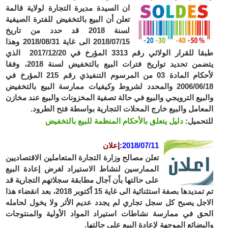
ان السيدة مديرة التجارة لولاية قالمة
تعلن أن البيع بالتخفيض للفترة الصيفية
لسنة 2018 قد حدد من تاريخ
2018/07/15 الى غاية 2018/08/31 وهذا
طبقا للقرار الولائي رقم 3313 المؤرخ في 2017/12/20 الذي
يتضمن تحديد تواريخ فترات البيع بالتخفيض لسنة 2018، وفقا
لأحكام المادة 03 من المرسوم التنفيذي رقم 215 المؤرخ في
2006/06/18 والمحدد لشروط وكيفيات ممارسة البيع بالتخفيض
والبيع الترويجي والبيع في حالة تصفية المخزونات والبيع عند مخازن
المعامل والبيع خارج المحلات التجارية بواسطة فتح الطرود.
للتحميل:
دليل يتعلق بالأحكام المنظمة للبيع بالتخفيض
2018/07/11
:
إعلان
تعلن مصالح وزارة التجارة المتعاملين الاقتصاديين
الممارسين لنشاط الاستيراد لغرض إعادة البيع
على حالتها بأن آجال مطابقة سجلاتهم التجارية قد
تم تمديدها بصفة استثنائية الى غاية 15 أكتوبر 2018، بعد انقضاء هذا
الاجل يصبح كل سجل تجاري لم يجدد عديم الأثر ولا يخول لحامله
الحق في ممارسة نشاطات استيراد المواد الأولية والمنتوجات
والبضائع الموجهة لإعادة البيع على حالتها.