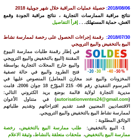
2018/08/06
:
حصيلة عمليات المراقبة خلال شهر جويلية 2018
نتائج مراقبة الممارسات التجارية ، نتائج مراقبة الجودة وقمع
الغش، حماية المستهلك. .
.
إقرأ التفاصيل
2018/07/30
:
رقمنة إجراءات الحصول على رخصة لممارسة نشاط
البيع بالتخفيض والبيع الترويجي
في إطار رقمنة طلبات ممارسة البيوع
المقننة (البيع بالتخفيض والبيع الترويجي
والبيع خارج المحلات التجارية بواسطة
فتح الطرود والبيع في حالة تصفية
اﻟﻤﺨزونات والبيع عند مخازن المعامل) المنصوص عليها في
المرسوم التنفيذي رقم 06- 215 المؤرّخ 18 جوان 2006، قامت
مديرية التجارة لولاية قالمة بوضع بريد الكتروني التالي:
(
autorisationventes24@gmail.com
) في متناول الأعوان
الاقتصاديين المعنيين قصد تقديم اقتراحاتهم وتقديم طلباتهم
لممارسة نشاط البيع بالتخفيض والبيع الترويجي.
الوثائق المطلوبة :
1- البيع بالتخفيض:
طلب ممارسة البيع بالتخفيض
،
رخصة
ممارسة البيع بالتخفيض
،
ملحقات متعلقة بالنشاط
،
وثيقة الاعلام