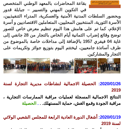
بقاعة المحاضرات بالمعهد الوطني المتخصص
في التكوين المهني والتسيير – جبابلة قدور
ضور السلطات المدنية الأمنية والعسكرية، المدراء التنفيذيين،
سرة الثورية، المنتخبين المحليين، المتعاملين الاقتصاديين و أسرة
علام، كما تم على هامش هذا اليوم تنظيم معرض خاص للصور
توضح وقائع إضراب الثمانية أيام الخاص بالتجار من 28 جانفي إلى
غاية 04 فيفري 1957 بالإضافة إلى مداخلات خاصة بالموضوع من
 أساتذة جامعيين، ليختتم اليوم بتوزيع جوائز وتكريمات على
جار والمشاركين.
2020/01
:
الحصيلة الاجمالية لنشاطات مديرية التجارة لسنة
2
تائج الاجمالية المسجلة لعمليات مراقبة الممارسات التجارية ،
قبة الجودة وقمع الغش، حماية المستهلك. .
.
الحصيلة
2020/01
:
أشغال الدورة العادية الرابعة للمجلس الشعبي الولائي
2019