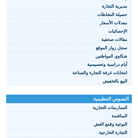
يرية التجارة
يلة النشاطات
نصوص 2021
دلات الأسعار
FRANÇAI
إحصائيات
الات صحفية
ل زوار الموقع
اوي المواطنين
ام دراسية وتحسيسية
تخابات غرفة التجارة والصناعة
بيع بالتخفيض
صوص التنظيمية
ممارسات التجارية
منافسة
نوعية وقمع الغش
تجارة الخارجية