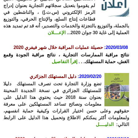
لم يقوموا بتعديل سجلاتهم التجارية بعنوان إدراج
الرمز الإلكتروني (س.ت.إ) ، والناشطين في
قطاعات إنتاج السلع، والإنتاج الحرفي، والتوزيع
جملة، والتوزيع بالتجزئة والخدمات والتصدير، أنه قد تم تمديد هذه
ملية إلى غاية
30 جوان 2020
...
الإعــــلان
2020/03/
:
حصيلة عمليات المراقبة خلال شهر فيفري 2020
ئج مراقبة الممارسات التجارية ، نتائج مراقبة الجودة وقمع
ش، حماية المستهلك. .
.
إقرأ التفاصيل
2020/02/20
:
دليل المستهلك الجزائري
تضع وزارة التجارة تحت تصرف المستهلك دليلا
للمستهلك الجزائري في نسخة الجديدة المحينة
بعنوان سنة 2018 حيث يحتوي هذا الدليل على
معلومات ونصائح تساعد المستهلكين على معرفة
قهم وعلى حسن اختيار القرارات وكيفية حماية انفسهم،
علومات أكثر يمكنكم الاطلاع وتحميل هذا الدليل على الرابط
الي:
الدليـــــل