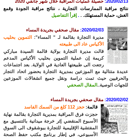
2020/02
:
حصيلة عمليات المراقبة خلال شهر جانفي 2020
ئج مراقبة الممارسات التجارية ، نتائج مراقبة الجودة وقمع
ش، حماية المستهلك. .
.
إقرأ التفاصيل
2020/02/03:
مقال صحفي بجريدة المساء
مديرة التجارة بقالمة لـ " المساء":
التموين بحليب
الأكياس عاد الى طبيعته
قالت مديرة التجارة بولاية قالمة السيدة مباركي
كريمة إن عملية التموين بحليب الأكياس المدعم
رجعت الى طبيعتها العادية في الولاية. بعد اجتماعات
دة متتالية مع الموزعين بمديرية التجارة بحضور اتحاد التجار
حرفيين حيث تمت دراسة ونقل جميع انشغالات الموزعين
هات الوصية..
المقال الصحفي
2020/02/
مقال صحفي بجريدة المساء
قالمة:
حجز 112 كلغ من السمك الفاسد
حجزت فرق المراقبة بمديرية التجارة بقالمة نهاية
الأسبوع المنقضي إثر خرجة ميدانية بالتنسيق مع
المفتشية الإقليمية للتجارة ببوشقوف الى السوق
الأسبوعي، في إطار برنامج مكتب حفظ الصحة