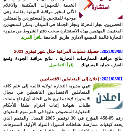
الخدمة للتجهيزات المكتبية والاعلام
الآلي لمخبر مراقبة النوعية بقالمة وهي
موجهة للمنتجين والمستوردين والممثلين
صريين، تجار التجزئة وتجار الجملة في الميدان، يمكن للمتعهدين
عنييت المهتمين بهذه الاستشارة سحب دفتر الشروط من مديرية
جارة قالمة المجمع الاداري طريق الجامعة...
اقرأ المزيد
2021/03
:
حصيلة عمليات المراقبة خلال شهر فيفري 2021
ئج مراقبة الممارسات التجارية ، نتائج مراقبة الجودة وقمع
ش، حماية المستهلك. .
.
إقرأ التفاصيل
2021/03
:
إعلان إلى المتعاملين الاقتصاديين
تنهي مديرية التجارة لولاية قالمة إلى علم كافة
المتعاملين الاقتصاديين الناشطين في مجال
الاستيراد لإعادة البيع على الحالة أن إيداع ملفات
طلبات شهادة إثبات احترام طبقا للأحكام
التنفيذية المنصوص عليها في المرسوم التنفيذي
رقم 05-458 المؤرخ في 30 نوفمبر 2005 المعدل والمتمم الذي
د كيفيات ممارسة نشاطات استيراد المواد الأولية، المنتوجات
بضائع الموجهة لإعادة البيع على حالتها يتم عن طريق عنوان