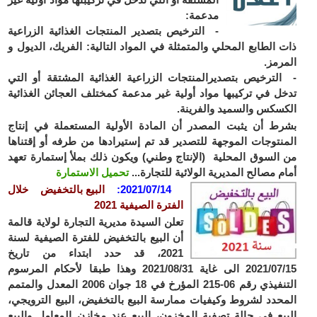
مدعمة:
- الترخيص بتصدير المنتجات الغذائية الزراعية
 الطابع المحلي والمتمثلة في المواد التالية: الفريك، الديول و
رمز.
لترخيص بتصديرالمنتجات الزراعية الغذائية المشتقة أو التي
ل في تركيبها مواد أولية غير مدعمة كمختلف العجائن الغذائية
سكس والسميد والفرينة.
ط أن يثبت المصدر أن المادة الأولية المستعملة في إنتاج
نتوجات الموجهة للتصدير قد تم إستيرادها من طرفه أو إقتناها
السوق المحلية (الإنتاج وطني) ويكون ذلك بملأ إستمارة تعهد
م مصالح المديرية الولائية للتجارة...
تحميل الاستمارة
2021/07/14
:
البيع بالتخفيض خلال
الفترة الصيفية 2021
تعلن السيدة مديرية التجارة لولاية قالمة
أن البيع بالتخفيض للفترة الصيفية لسنة
2021، قد حدد ابتداء من تاريخ
2021/07/15 الى غاية 2021/08/31 وهذا طبقا لأحكام المرسوم
التنفيذي رقم 06-215 المؤرخ في 18 جوان 2006 المعدل والمتمم
حدد لشروط وكيفيات ممارسة البيع بالتخفيض، البيع الترويجي،
يع في حالة تصفية المخزون، البيع عند مخازن المعامل والبيع