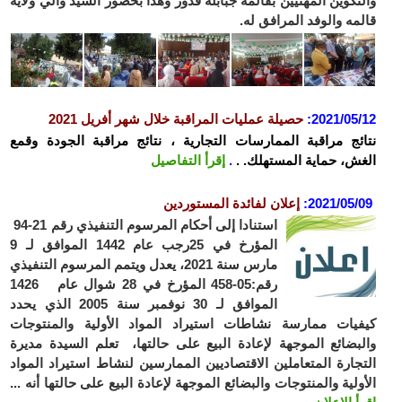
تكوين المهنيين بقالمة جبابلة قدور وهذا بحضور السيد والي ولاية
مه والوفد المرافق له.
2021/05
:
حصيلة عمليات المراقبة خلال شهر أفريل 2021
ئج مراقبة الممارسات التجارية ، نتائج مراقبة الجودة وقمع
ش، حماية المستهلك. .
.
إقرأ التفاصيل
2021/05/
:
إعلان لفائدة المستوردين
استنادا إلى أحكام المرسوم التنفيذي رقم 21-94
المؤرخ في 25رجب عام 1442 الموافق لـ 9
مارس سنة 2021، يعدل ويتمم المرسوم التنفيذي
رقم:05-458 المؤرخ في 28 شوال عام 1426
الموافق لـ 30 نوفمبر سنة 2005 الذي يحدد
يات ممارسة نشاطات استيراد المواد الأولية والمنتوجات
بضائع الموجهة لإعادة البيع على حالتها، تعلم السيدة مديرة
جارة المتعاملين الاقتصاديين الممارسين لنشاط استيراد المواد
ولية والمنتوجات والبضائع الموجهة لإعادة البيع على حالتها أنه ...