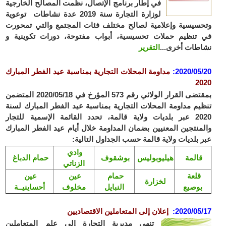
في إطار برنامج الإتصال، نظمت المصالح الخارجية
لوزارة التجارة سنة 2019 عدة نشاطات توعوية
سيسية وإعلامية لصالح مختلف فئات المجتمع والتي تمحورت
تنظيم حملات تحسيسية، أبواب مفتوحة، دورات تكوينية و
طات أخرى...
التقرير
2020/05
:
مداومة المحلات التجارية بمناسبة عيد الفطر المبارك
2
بمقتضى القرار الولائي رقم 573 المؤرخ في 2020/05/18 المتضمن
يم مداومة المحلات التجارية بمناسبة عيد الفطر المبارك لسنة
2020 عبر بلديات ولاية قالمة، تحدد القائمة الإسمية للتجار
منتجين المعنيين بضمان المداومة خلال أيام عيد الفطر المبارك
 بلديات ولاية قالمة حسب الجداول التالية:
وادي
قالمة
هيليوبوليس
بوشقوف
حمام الدباغ
الزناتي
قلعة
حمام
عين
عين
لخزارة
بوصبع
النبايل
مخلوف
أحساينيــة
2020/05
:
إعلان إلى المتعاملين الاقتصاديين
تنهي مديرية التجارة إلى علم المتعاملين