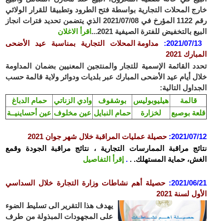
ج المحلات التجارية بواسطة فتح الطرود وتطبيقا للقرار الولائي
رقم 1122 المؤرخ في 2021/07/08 الذي يتضمن تحديد فترات انجاز
ع بالتخفيض للفترة الصيفية 2021...
اقرأ الاغلان
2021/07/1
:
مداومة المحلات التجارية بمناسبة عيد الأضحى
ارك 2021
د القائمة الإسمية للتجار والمنتجين المعنيين بضمان المداومة
ل أيام عيد الأضحى المبارك عبر بلديات ودوائر ولاية قالمة حسب
داول التالية:
قالمة
هيليوبوليس
بوشقوف
وادي الزناتي
حمام الدباغ
عة بوصبع
لخزارة
حمام النبايل
عين مخلوف
عين أحساينيــة
2021/07
:
حصيلة عمليات المراقبة خلال شهر جوان 2021
ئج مراقبة الممارسات التجارية ، نتائج مراقبة الجودة وقمع
ش، حماية المستهلك. .
.
إقرأ التفاصيل
2021/06
:
حصيلة أهم نشاطات وزارة التجارة خلال السداسي
ل لسنة 2021
يهدف هذا التقرير الى تسليط الضوء
على المجهودات المبذولة من طرف