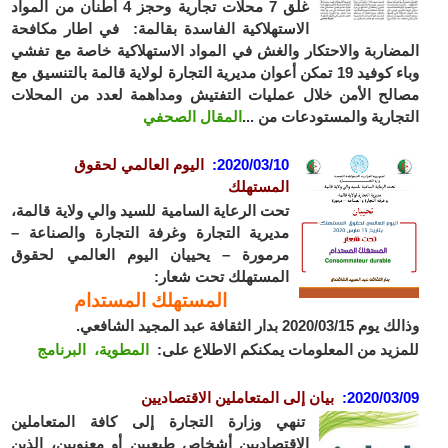
غلق 7 محلات تجارية وحجز 4 أطنان من المواد
الاستهلاكية الفاسدة بقالمة: في اطار مكافحة
ضاربة والاحتكار والغش في المواد الاستهلاكية خاصة مع تفشي
وباء كوفيد 19 تمكن أعوان مديرية التجارة لولاية قالمة بالتنسيق مع
لح الأمن خلال عمليات التفتيش ومداهمة لعدد من المحلات
جارية والمستودعات من ...
المقال الصحفي
2020/03/10
:
اليوم العالمي لحقوق
المستهلك
تحت الرعاية السامية للسيد والي ولاية قالمة،
مديرية التجارة وغرفة التجارة والصناعة –
مرمورة – يحييان اليوم العالمي لحقوق
المستهلك تحت شعار:
المستهلك المستدام
2020/0 بدار الثقافة عبد المجيد الشافعي.
زيد من المعلومات يمكنكم الاطلاع على:
المطوية،
البرنامج
2020/03
:
بيان إلى المتعاملين الاقتصاديين
تنهي وزارة التجارة إلى كافة المتعاملين
الاقتصاديين أشخاص طبعيين أو معنويين، الذين