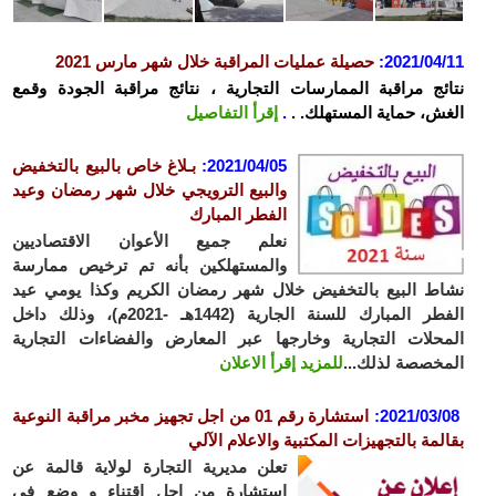
2021/04
:
حصيلة عمليات المراقبة خلال شهر مارس 2021
ئج مراقبة الممارسات التجارية ، نتائج مراقبة الجودة وقمع
ش، حماية المستهلك. .
.
إقرأ التفاصيل
2021/04/05
:
بـلاغ خاص بالبيع بالتخفيض
والبيع الترويجي خلال شهر رمضان وعيد
الفطر المبارك
نعلم جميع الأعوان الاقتصاديين
والمستهلكين بأنه تم ترخيص ممارسة
ط البيع بالتخفيض خلال شهر رمضان الكريم وكذا يومي عيد
الفطر المبارك للسنة الجارية (1442هـ -2021م)، وذلك داخل
حلات التجارية وخارجها عبر المعارض والفضاءات التجارية
خصصة لذلك...
للمزيد إقرأ الاعلان
2021/03/
:
استشارة رقم 01 من اجل تجهيز مخبر مراقبة النوعية
لمة بالتجهيزات المكتبية والاعلام الآلي
تعلن مديرية التجارة لولاية قالمة عن
استشارة من اجل إقتناء و وضع في