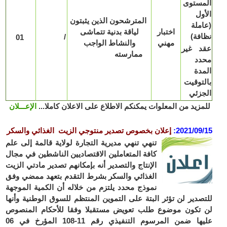
مستوى
ول
المترشحون الذين يثبتون
ملة
اختبار
لياقة بدنية تتماشى
فة)
/
01
مهني
والنشاط الواجب
د غير
ممارسته
دد
دة
توقيت
جزئي
زيد من المعلوات يمكنكم الاطلاع على الاعلان كاملا...
الإعـــلان
2021/09
:
إعلان
بخصوص تصدير منتوجي الزيت الغذائي والسكر
تنهي تنهي مديرية التجارة لولاية قالمة إلى علم
كافة المتعاملين الاقتصاديين الناشطين في مجال
الإنتاج والتصدير أنه بإمكانهم تصدير مادتي الزيت
الغذائي والسكر بشرط التقدم بتعهد ممضي وفق
نموذج محدد يلتزم من خلاله أن الكمية الموجهة
صدير لن تؤثر البتة على التموين المنتظم للسوق الوطنية وأنها
تكون موضوع طلب تعويض مستقبلا وفقا للأحكام المنصوص
عليها ضمن المرسوم التنفيذي رقم 11-108 المؤرخ في 06