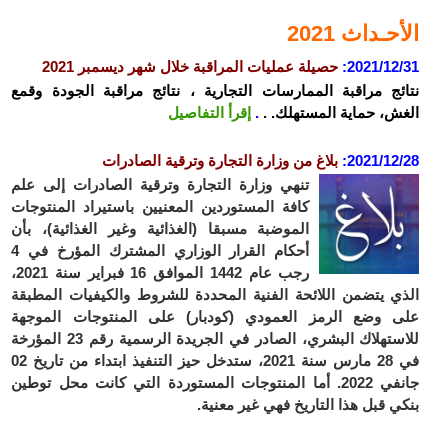
حـداث 2021
2021/12
:
حصيلة عمليات المراقبة خلال شهر ديسمبر 2021
ئج مراقبة الممارسات التجارية ، نتائج مراقبة الجودة وقمع
ش، حماية المستهلك. .
.
إقرأ التفاصيل
2021/12
:
بلاغ من وزارة التجارة وترقية الصادرات
تنهي وزارة التجارة وترقية الصادرات إلى علم
كافة المستوردين المعنيين باستيراد المنتوجات
الموضبة مسبقا (الغذائية وغير الغذائية)، بأن
أحكام القرار الوزاري المشترك المؤرخ في 4
رجب عام 1442 الموافق 16 فبراير سنة 2021،
ي يتضمن اللائحة الفنية المحددة للشروط والكيفيات المطبقة
 وضع الرمز العمودي (كودبار) على المنتوجات الموجهة
للاستهلاك البشري، الصادر في الجريدة الرسمية رقم 23 المؤرخة
في 28 مارس سنة 2021، ستدخل حيز التنفيذ ابتداء من تاريخ 02
جانفي 2022. أما المنتوجات المستوردة التي كانت محل توطين
ي قبل هذا التاريخ فهي غير معنية.