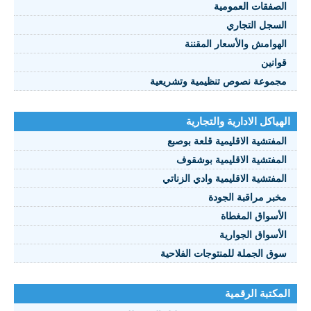
صفقات العمومية
سجل التجاري
هوامش والأسعار المقننة
انين
موعة نصوص تنظيمية وتشريعية
ياكل الادارية والتجارية
مفتشية الاقليمية قلعة بوصبع
مفتشية الاقليمية بوشقوف
مفتشية الاقليمية وادي الزناتي
بر مراقبة الجودة
أسواق المغطاة
أسواق الجوارية
ق الجملة للمنتوجات الفلاحية
كتبة الرقمية