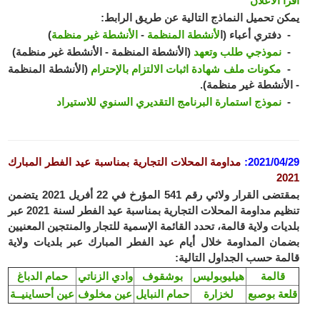
أ الاعلان
ن تحميل النماذج التالية عن طريق الرابط:
فتري أعباء (ا
لأنشطة المنظمة
-
الأنشطة غير منظمة
)
نموذجي طلب وتعهد
(الأنشطة المنظمة - الأنشطة غير منظمة)
مكونات ملف شهادة اثبات الالتزام بالإحترام
(الأنشطة المنظمة
لأنشطة غير منظمة).
نموذج استمارة البرنامج التقديري السنوي للاستيراد
2021/04
:
مداومة المحلات التجارية بمناسبة عيد الفطر المبارك
2
تضى ال
قرار ولائي رقم 541 المؤرخ في 22 أفريل 2021 يتضمن
تنظيم مداومة المحلات التجارية بمناسبة عيد الفطر لسنة 2021 عبر
يات ولاية قالمة، تحدد القائمة الإسمية للتجار والمنتجين المعنيين
ان المداومة خلال أيام عيد الفطر المبارك عبر بلديات ولاية
مة حسب الجداول التالية:
قالمة
هيليوبوليس
بوشقوف
وادي الزناتي
حمام الدباغ
عة بوصبع
لخزارة
حمام النبايل
عين مخلوف
عين أحساينيــة