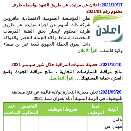
2021/10
:
ا
علان عن مزايدة عن طريق التعهد بواسطة ظرف
م رقم 2021/01
تعلن المؤسسة العمومية الاقتصادية ماقروس
شركة ذات أسهم عن اجراء مزايدة عن طريق
ظرف مختوم لإيجار بحق العتبة المربعات
المخصصة لنشاط وكلاء الجملة للخضر والفواكه
داخل سوق الجملة الجهوي بلدية عين بن بيضاء
ية قالمة....
اقرأ الاعلان
2021/10/
:
حصيلة عمليات المراقبة خلال شهر سبتمبر 2021
ئج مراقبة الممارسات التجارية ، نتائج مراقبة الجودة وقمع
ش، حماية المستهلك. .
.
إقرأ التفاصيل
2021/09/
:
تعلن مديرية التجارة لولاية قالمة عن فتح مسابقة
وظيف في الرتبة المبينة أدناه بعنوان سنة 2021:
نمط
التخصص
عدد
لرتبة
شروط التوظيف
التوظيف
المطلوب
المناصب
مل
ني من