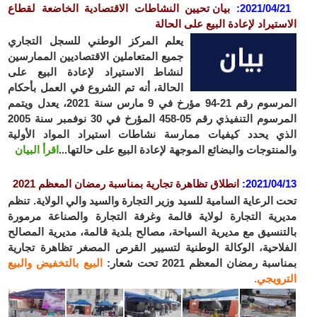
2021/04/
:
بيان تحيين النشاطات الاقتصادية الخاضعة لقطاع
ستيراد لإعادة البيع على الحالة
يعلم المركز الوطني للسجل التجاري
جميع المتعاملين الاقتصاديين الممارسين
لنشاط الاستيراد لإعادة البيع على
الحالة، أنه تم الشروع في العمل بأحكام
المرسوم رقم 21-94 مؤرخ في 9 مارس سنة 2021، يعدل ويتمم
المرسوم التنفيذي رقم 05-458 المؤرخ في 30 نوفمبر سنة 2005
ي يحدد كيفيات ممارسة نشاطات استيراد المواد الأولية
منتوجات والبضائع الموجهة لإعادة البيع على حالتها...
اقرأ البيان
2021/04
:
انطلاق
تظاهرة تجارية بمناسبة رمضان المعظم 2021
 الرعاية السامية للسيد وزير التجارة والسيد والي الولاية. تنظم
رية التجارة لولاية قالمة وغرفة التجارة والصناعة مرمورة
تنسيق مع مديرية السياحة، مصالح بلدية قالمة، مديرية المصالح
لاحية، الوكالة الوطنية لتسيير القرص المصغر تظاهرة تجارية
سبة رمضان المعظم 2021 تحت شعار:
البيع بالتخفيض والبيع
رويجي.