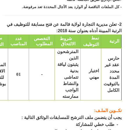
ل الملفات الناقصة أو الوارد بعد الآجال المحددة تعد مرفوضة.
 تعلن مديرية التجارة لولاية قالمة عن فتح مسابقة للتوظيف في
بة المبينة أدناه بعنوان سنة 2018:
نمط
مكان
شروط
التخصص
عدد
رتبة
الالتحاق
المطلوب
المناصب
التوظيف
التعيين
المترشحون
ارس
الذين
د غير
يثبتون لياقة
المفتشية
اختبار
حدد
بدنية
الاقليمية
-
01
مهني
مدة
تتماشى
للتجارة
لتوقيت
والنشاط
بوشقوف
كامل
الواجب
ممارسته
ـوين الملـف:
 أن يتضمن ملف الترشح للمسابقات الوثائق التالية :
طلب خطي للمشاركة