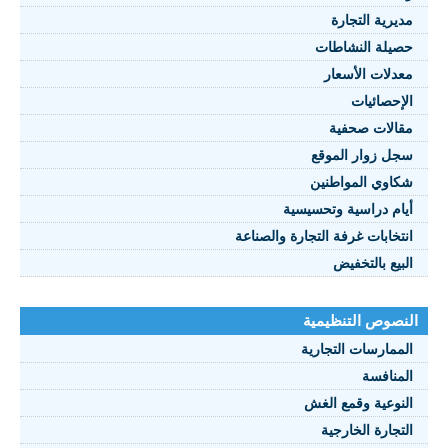
يرية التجارة
يلة النشاطات
نصوص 2021
دلات الأسعار
FRANÇAI
إحصائيات
الات صحفية
ل زوار الموقع
اوي المواطنين
ام دراسية وتحسيسية
تخابات غرفة التجارة والصناعة
بيع بالتخفيض
صوص التنظيمية
ممارسات التجارية
منافسة
نوعية وقمع الغش
تجارة الخارجية