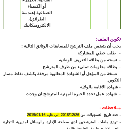
أو الكيمياء
الصناعية (هندسة
الطرائق)،
الالكتروميكانيك
ين الملف:
 أن يتضمن ملف الترشح للمسابقات الوثائق التالية :
طلب خطي للمشاركة
سخة من بطاقة التعريف الوطنية
طاقة معلومات تملىء من طرف المترشح
سخة من المؤهل أو الشهادة المطلوبة مرفقة بكشف نقاط مسار
كوين.
هادة الاقامة بالولاية
هادة عمل تحدد الخبرة المهنية للمترشح ان وجدت
لاحظات :
دد تاريخ التسجيلات من
2018/12/26 الى غاية 2019/01/16
ودع ملفات المترشحين لدى مصلحة الإدارة والوسائل لمديرية التجارة
حي الإداري طريق الجامعة- قالمة