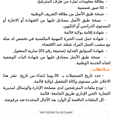
طاقة معلومات تملء من طرف المترشح.
مسية
سخة طبق الأصل من بطاقة التعريف الوطنية
سخة طبق الأصل مصادق عليها من الشهادة أو الاجازة أو
ستوى الدراسي أو التكوين.
هادة إقامة بولاية قالمة
هادة عمل تثبت الخبرة المهنية المكتسبة في تخصص له صلة
منصب العمل المراد شغله عند الاقتضاء.
ادة السوابق العدلية (صحيفة رقم 03) سارية المفعول
سخة طبق الأصل مصادق عليها من شهادة اثبات الوضعية
اه الخدمة الوطنية.
ـلاحظات :
- حدد تاريخ التسجيلات بـ 20 يوما ابتداء من تاريخ نشر هذا
علان على مستوى وكالة التشغيل لولاية قالمة.
ودع ملفات المترشحين لدى مصلحة الإدارة والوسائل لمديرية
جارة -الحي الإداري طريق الجامعة- قالمة
ل الملفات الناقصة أو الوارد بعد الآجال المحددة تعد مرفوضة.