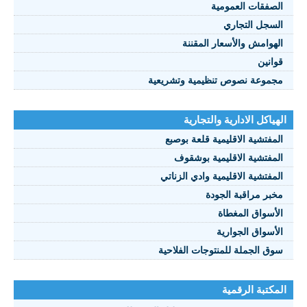
صفقات العمومية
سجل التجاري
هوامش والأسعار المقننة
انين
موعة نصوص تنظيمية وتشريعية
ياكل الادارية والتجارية
مفتشية الاقليمية قلعة بوصبع
مفتشية الاقليمية بوشقوف
مفتشية الاقليمية وادي الزناتي
بر مراقبة الجودة
أسواق المغطاة
أسواق الجوارية
ق الجملة للمنتوجات الفلاحية
كتبة الرقمية