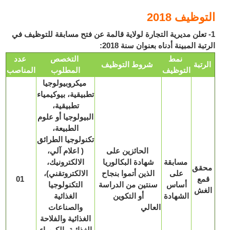
وظيف 2018
 تعلن مديرية التجارة لولاية قالمة عن فتح مسابقة للتوظيف في
بة المبينة أدناه بعنوان سنة 2018:
نمط
التخصص
عدد
رتبة
شروط التوظيف
التوظيف
المطلوب
المناصب
ميكروبيولوجيا
تطبيقية، بيوكيمياء
تطبيقية،
البيولوجيا أو علوم
الطبيعة،
تكنولوجيا الطرائق
الحائزين على
( اعلام آلي،
مسابقة
شهادة البكالوريا
الالكترونيك،
قق
على
الذين أتموا بنجاح
الالكتروتقني)،
مع
01
أساس
سنتين من الدراسة
التكنولوجيا
غش
الشهادة
أو التكوين
الغذائية
العالي
والصناعات
الغذائية والفلاحة
الغذائية، الكيمياء