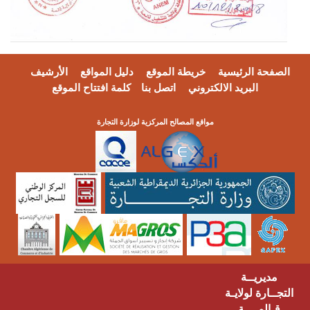
فحة الرئيسية
خريطة الموقع
دليل المواقع
الأرشيف
البريد الالكتروني
اتصل بنا
كلمة افتتاح الموقع
مواقع المصالح المركزية لوزارة التجارة
مديريــة
ــارة لولايـة
ـالمــــة