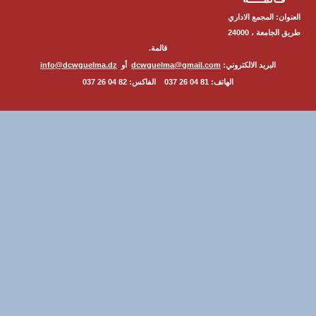
ن: المجمع الاداري
طريق الجامعة ، 24000
قالمة.
البريد الالكتروني:
dcwguelma@gmail.com
أو
info@dcwguelma.dz
الهاتف: 81 04 26 037 الفاكس: 82 04 26 037