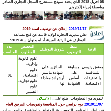
05 أفريل 2018 الذي يحدد نموذج مستخرج السجل التجاري الصادر
بواسطة إجراء إلكتروني.
2019/11/17
:
إعلان عن توظيف لسنة 2019
تعلن مديرية التجارة لولاية قالمة عن فتح مسابقة
للتوظيف في الرتبة المبينة أدناه بعنوان سنة 2019:
نمط
التخصص
عدد
الرتبة
شروط التوظيف
التوظيف
المطلوب
المناصب
علوم قانونية
وإدارية،
مفتش رئيسي
مسابقة
الحائزين على
علوم
للمنافسة
على
شهادة ماستر
إقتصادية،
01
والتحقيقات
أساس
أوشهادة معادلة
علوم تجارية،
الاقتصادية
الشهادة
لها
علوم
التسيير
للمزيد من المعلومات اطلع على...
الاعـــلان
2019/11/07
:
يوم دراسي حول المنافسة وتفويضات المرفق العام
في إطار البرنامج التحسيسية المتعلق بالمنافسة والممارسات