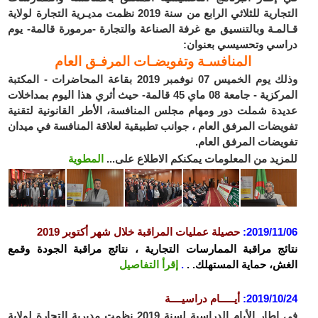
التجارية للثلاثي الرابع من سنة 2019 نظمت مديـرية التجارة لولاية
قـالمـة وبالتنسيق مع غرفة الصناعة والتجارة -مرمورة قالمة- يوم
دراسي وتحسيسي بعنوان:
المنافسـة وتفويضـات المرفـق العام
وذلك يوم الخميس 07 نوفمبر 2019 بقاعة المحاضرات - المكتبة
المركزية - جامعة 08 ماي 45 قالمة- حيث أثري هذا اليوم بمداخلات
عديدة شملت دور ومهام مجلس المنافسة، الأطر القانونية لتقنية
تفويضات المرفق العام ، جوانب تطبيقية لعلاقة المنافسة في ميدان
تفويضات المرفق العام.
للمزيد من المعلومات يمكنكم الاطلاع على...
المطوية
2019/11/06
:
حصيلة عمليات المراقبة خلال شهر أكتوبر 2019
نتائج مراقبة الممارسات التجارية ، نتائج مراقبة الجودة وقمع
الغش، حماية المستهلك. .
.
إقرأ التفاصيل
2019/10/24
:
أيـــــام دراسيــــة
في اطار الأيام الدراسية لسنة 2019 نظمت مديرية التجارة لولاية