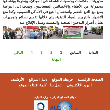
مديريات، منظمات وجمعيات ناشطة في الميدان، يؤطرها وينشطها
مجموعة من الأطباء والأخصائيين النفسانيين، وتهدف إلى التوعية
بمنع بيع التبغ للقصر واستعمال التبغ في الأماكن العمومية وكذا منع
الاشهار والترويج للمواد التبغية، يتم خلالها تقديم نصائح وتوجيهات
بشأن أضرار التدخين الصحية والنفسية وسبل الإقلاع عنه.
البداية
السابق
1
2
3
4
التالي
النهاية
الصفحة الرئيسية
خريطة الموقع
دليل المواقع
الأرشيف
البريد الالكتروني
اتصل بنا
كلمة افتتاح الموقع
مواقع المصالح المركزية لوزارة التجارة