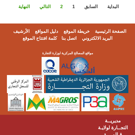
البداية
السابق
1
2
التالي
النهاية
الصفحة الرئيسية
خريطة الموقع
دليل المواقع
الأرشيف
البريد الالكتروني
اتصل بنا
كلمة افتتاح الموقع
مواقع المصالح المركزية لوزارة التجارة
مديريــة
التجــارة لولايـة
قـالمــــة