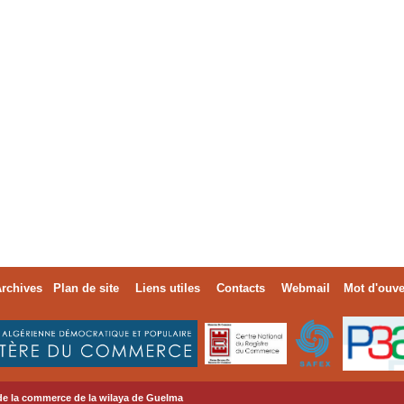
rchives
Plan de site
Liens utiles
Contacts
Webmail
Mot d'ouve
de la commerce de la wilaya de Guelma