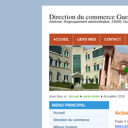
Direction du commerce Gu
Adresse: Regroupement administrative, 24000, G
ACCUEIL
LIENS WEB
CONTACT
Vous êtes ici :
Accueil
partie droite
Actualités 2018
MENU PRINCIPAL
Actua
Accueil
Direction du commerce
Page 4 s
08/01/2
Wilaya Guelma