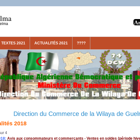
elma
uelma
TEXTES 2021
ACTUALITÉS 2021
????
Direction du Commerce de la Wilaya de Gue
lités 2018
ur 4
018:
Avis aux consommateurs et commerçants - Ventes en soldes (période hiv