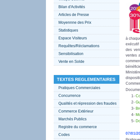
Bilan d'Activités
Articles de Presse
Moyennne des Prix
Statistiques
Espace Visiteurs
à chaque
exécutif
Requêtes/Réclamations
des ven
Sensibilisation
ventes 
commerç
Vente en Solde
bénéfic
Ministèr
disposit
TEXTES REGLEMENTAIRES
Commerce
Pratiques Commerciales
Document
Concurrence
1-
C
2-
Gu
Qualités et répression des fraudes
3-
Br
Commerce Extérieur
4-
Mo
Marchés Publics
5-
Do
Registre du commerce
07/01/2
Codes
Pratique