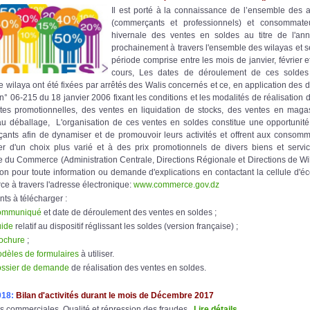
Il est porté à la connaissance de l’ensemble des
(commerçants et professionnels) et consommate
hivernale des ventes en soldes au titre de l'a
prochainement à travers l'ensemble des wilayas et s
période comprise entre les mois de janvier, février 
cours, Les dates de déroulement de ces soldes 
 wilaya ont été fixées par arrêtés des Walis concernés et ce, en application des d
 n° 06-215 du 18 janvier 2006 fixant les conditions et les modalités de réalisation 
tes promotionnelles, des ventes en liquidation de stocks, des ventes en maga
au déballage, L'organisation de ces ventes en soldes constitue une opportunité
ants afin de dynamiser et de promouvoir leurs activités et offrent aux consomm
ier d'un choix plus varié et à des prix promotionnels de divers biens et servi
e du Commerce (Administration Centrale, Directions Régionale et Directions de Wil
ion pour toute information ou demande d'explications en contactant la cellule d'é
 à travers l'adresse électronique:
www.commerce.gov.dz
s à télécharger :
ommuniqué
et date de déroulement des ventes en soldes ;
ide
relatif au dispositif réglissant les soldes (version française) ;
ochure
;
dèles de formulaires
à utiliser.
ssier de demande
de réalisation des ventes en soldes.
018:
Bilan d'activités durant le mois de Décembre 2017
s commerciales, Qualité et répression des fraudes
...
Lire détails