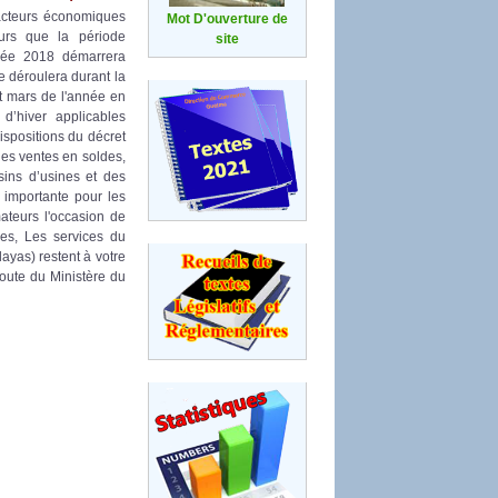
 acteurs économiques
Mot D'ouverture de
urs que la période
site
nnée 2018 démarrera
e déroulera durant la
et mars de l'année en
d’hiver applicables
ispositions du décret
des ventes en soldes,
sins d’usines et des
 importante pour les
ateurs l'occasion de
ces, Les services du
ayas) restent à votre
coute du Ministère du