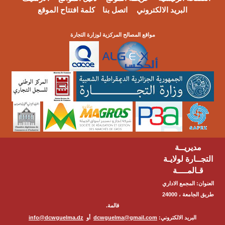
البريد الالكتروني
اتصل بنا
كلمة افتتاح الموقع
مواقع المصالح المركزية لوزارة التجارة
مديريــة
التجــارة لولايـة
قـالمــــة
العنوان: المجمع الاداري
طريق الجامعة ، 24000
قالمة.
البريد الالكتروني:
dcwguelma@gmail.com
أو
info@dcwguelma.dz