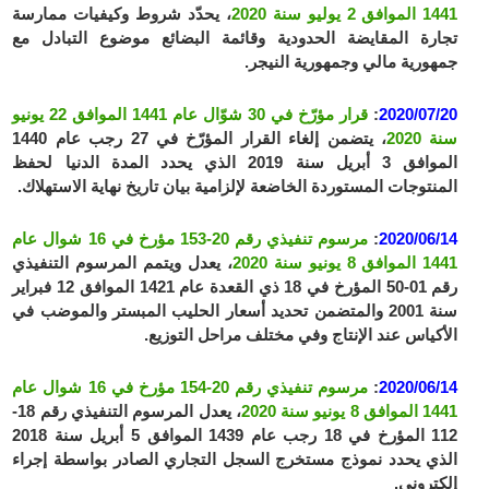
1441 الموافق 2 يوليو سنة 2020
، يحدّد شروط وكيفيات ممارسة
تجارة المقايضة الحدودية وقائمة البضائع موضوع التبادل مع
جمهورية مالي وجمهورية النيجر.
2020/07/20
:
قرار مؤرّخ في 30 شوّال عام 1441 الموافق 22 يونيو
سنة 2020
، يتضمن إلغاء القرار المؤرّخ في 27 رجب عام 1440
الموافق 3 أبريل سنة 2019 الذي يحدد المدة الدنيا لحفظ
المنتوجات المستوردة الخاضعة لإلزامية بيان تاريخ نهاية الاستهلاك.
2020/06/14
:
مرسوم تنفيذي رقم 20-153 مؤرخ في 16 شوال عام
1441 الموافق 8 يونيو سنة 2020
، يعدل ويتمم المرسوم التنفيذي
رقم 01-50 المؤرخ في 18 ذي القعدة عام 1421 الموافق 12 فبراير
سنة 2001 والمتضمن تحديد أسعار الحليب المبستر والموضب في
الأكياس عند الإنتاج وفي مختلف مراحل التوزيع.
2020/06/14
:
مرسوم تنفيذي رقم 20-154 مؤرخ في 16 شوال عام
1441 الموافق 8 يونيو سنة 2020
، يعدل المرسوم التنفيذي رقم 18-
112 المؤرخ في 18 رجب عام 1439 الموافق 5 أبريل سنة 2018
الذي يحدد نموذج مستخرج السجل التجاري الصادر بواسطة إجراء
إلكتروني.