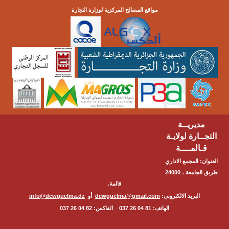
مواقع المصالح المركزية لوزارة التجارة
مديريــة
التجــارة لولايـة
قـالمــــة
العنوان: المجمع الاداري
طريق الجامعة ، 24000
قالمة.
البريد الالكتروني:
dcwguelma@gmail.com
أو
info@dcwguelma.dz
الهاتف: 81 04 26 037 الفاكس: 82 04 26 037