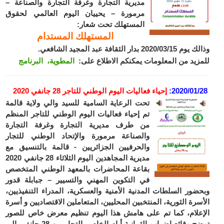
مديرية التجارة وغرفة التجارة والصناعة –
مرمورة – يحييان اليوم العالمي لحقوق
المستهلك تحت شعار:
المستهلك المستدام
وذالك يوم 2020/03/15 بدار الثقافة عبد المجيد الشافعي.
للمزيد من المعلومات يمكنكم الاطلاع على:
المطوية،
البرنامج
2020/01/28
:
إحياء فعاليات اليوم الوطني للتاجر 28 جانفي 2020
تحت الرعاية السامية للسيد والي ولاية قالمة
تم إحياء فعاليات اليوم الوطني للتاجر المنظم
من طرف مديرية التجارة وغرفة التجارة
والصناعة مرمورة والإتحاد الوطني للتجار
والحرفيين الجزائريين - قالمة بالتنسيق مع
مديرية المجاهدين اليوم الثلاثاء 28 جانفي 2020
بقاعة المحاضرات بالمعهد الوطني المتخصص
في التكوين المهني والتسيير – جبابلة قدور
وبحضور السلطات المدنية الأمنية والعسكرية، المدراء التنفيذيين،
الأسرة الثورية، المنتخبين المحليين، المتعاملين الاقتصاديين و أسرة
الإعلام، كما تم على هامش هذا اليوم تنظيم معرض خاص للصور
توضح وقائع إضراب الثمانية أيام الخاص بالتجار من 28 جانفي إلى