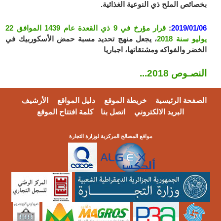
بخصائص الملح ذي النوعية الغذائية.
2019/01/06
:
قرار مؤرخ في 9 ذي القعدة عام 1439 الموافق 22
يوليو سنة 2018
، يجعل منهج تحديد مسبة حمض الأسكوربيك في
الخضر والفواكه ومشتقاتها، اجباريا
النصـوص 2018...
الصفحة الرئيسية
خريطة الموقع
دليل المواقع
الأرشيف
البريد الالكتروني
اتصل بنا
كلمة افتتاح الموقع
مواقع المصالح المركزية لوزارة التجارة